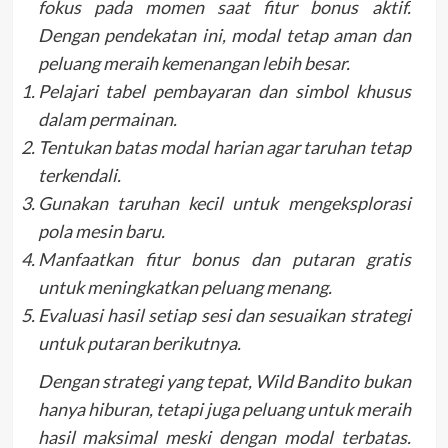
fokus pada momen saat fitur bonus aktif.
Dengan pendekatan ini, modal tetap aman dan
peluang meraih kemenangan lebih besar.
Pelajari tabel pembayaran dan simbol khusus
dalam permainan.
Tentukan batas modal harian agar taruhan tetap
terkendali.
Gunakan taruhan kecil untuk mengeksplorasi
pola mesin baru.
Manfaatkan fitur bonus dan putaran gratis
untuk meningkatkan peluang menang.
Evaluasi hasil setiap sesi dan sesuaikan strategi
untuk putaran berikutnya.
Dengan strategi yang tepat, Wild Bandito bukan
hanya hiburan, tetapi juga peluang untuk meraih
hasil maksimal meski dengan modal terbatas.