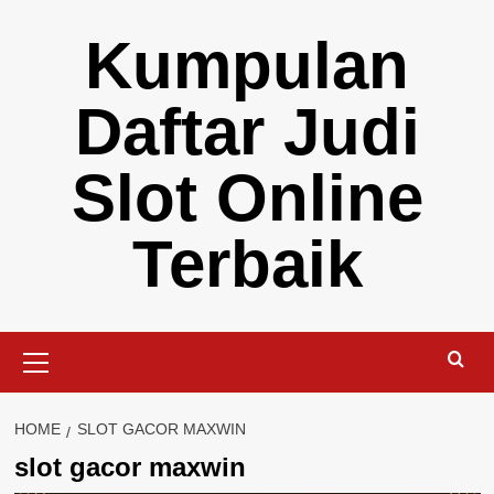
Skip
Kumpulan
to
content
Daftar Judi
Slot Online
Terbaik
Primary
Menu
HOME
SLOT GACOR MAXWIN
slot gacor maxwin