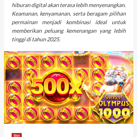
hiburan digital akan terasa lebih menyenangkan.
Keamanan, kenyamanan, serta beragam pilihan
permainan menjadi kombinasi ideal untuk
memberikan peluang kemenangan yang lebih
tinggi di tahun 2025.
Slot