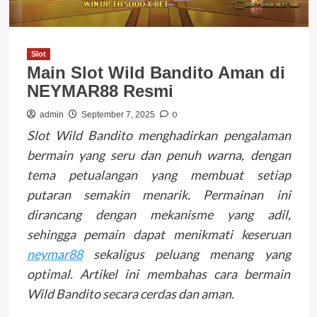
Slot
Main Slot Wild Bandito Aman di
NEYMAR88 Resmi
0
admin
September 7, 2025
Slot Wild Bandito menghadirkan pengalaman
bermain yang seru dan penuh warna, dengan
tema petualangan yang membuat setiap
putaran semakin menarik. Permainan ini
dirancang dengan mekanisme yang adil,
sehingga pemain dapat menikmati keseruan
neymar88
sekaligus peluang menang yang
optimal. Artikel ini membahas cara bermain
Wild Bandito secara cerdas dan aman.