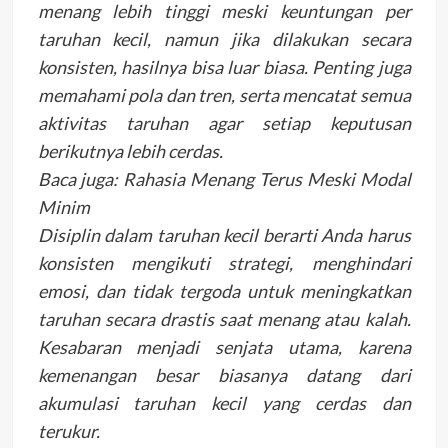
menang lebih tinggi meski keuntungan per
taruhan kecil, namun jika dilakukan secara
konsisten, hasilnya bisa luar biasa. Penting juga
memahami pola dan tren, serta mencatat semua
aktivitas taruhan agar setiap keputusan
berikutnya lebih cerdas.
Baca juga: Rahasia Menang Terus Meski Modal
Minim
Disiplin dalam taruhan kecil berarti Anda harus
konsisten mengikuti strategi, menghindari
emosi, dan tidak tergoda untuk meningkatkan
taruhan secara drastis saat menang atau kalah.
Kesabaran menjadi senjata utama, karena
kemenangan besar biasanya datang dari
akumulasi taruhan kecil yang cerdas dan
terukur.