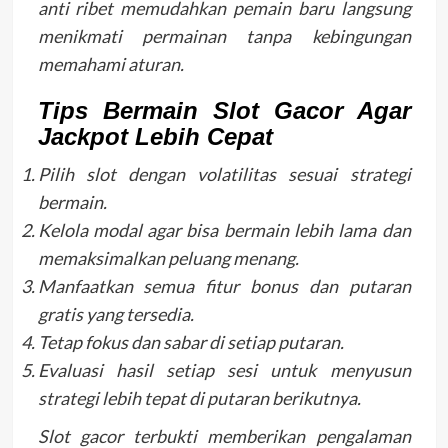
anti ribet memudahkan pemain baru langsung
menikmati permainan tanpa kebingungan
memahami aturan.
Tips Bermain Slot Gacor Agar
Jackpot Lebih Cepat
Pilih slot dengan volatilitas sesuai strategi
bermain.
Kelola modal agar bisa bermain lebih lama dan
memaksimalkan peluang menang.
Manfaatkan semua fitur bonus dan putaran
gratis yang tersedia.
Tetap fokus dan sabar di setiap putaran.
Evaluasi hasil setiap sesi untuk menyusun
strategi lebih tepat di putaran berikutnya.
Slot gacor terbukti memberikan pengalaman