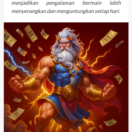
menjadikan pengalaman bermain lebih
menyenangkan dan menguntungkan setiap hari.