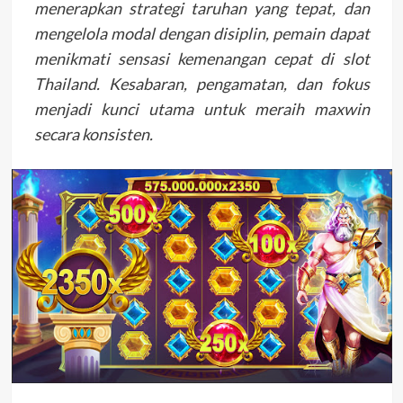
menerapkan strategi taruhan yang tepat, dan
mengelola modal dengan disiplin, pemain dapat
menikmati sensasi kemenangan cepat di slot
Thailand. Kesabaran, pengamatan, dan fokus
menjadi kunci utama untuk meraih maxwin
secara konsisten.