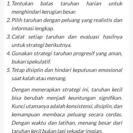
Tentukan batas taruhan harian untuk
menghindari kerugian besar.
Pilih taruhan dengan peluang yang realistis dan
informasi lengkap.
Catat setiap taruhan dan evaluasi hasilnya
untuk strategi berikutnya.
Gunakan strategi taruhan progresif yang aman,
bukan spekulatif.
Tetap disiplin dan hindari keputusan emosional
saat kalah atau menang.
Dengan menerapkan strategi ini, taruhan kecil
bisa berubah menjadi keuntungan signifikan.
Kunci utamanya adalah konsistensi, disiplin, dan
kemampuan membaca peluang secara cerdas.
Dengan waktu dan latihan, menang besar dari
taruhan kecil bukan lagi sekadar impian.