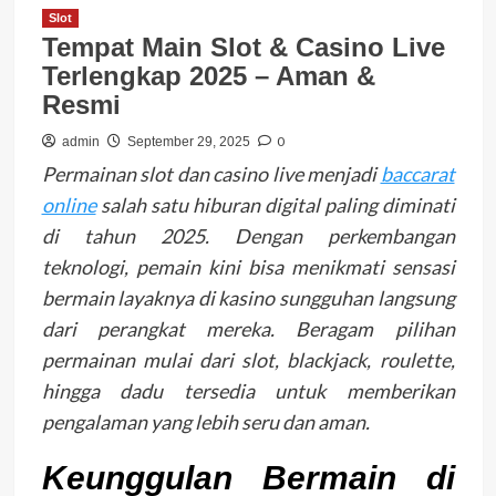
Slot
Tempat Main Slot & Casino Live
Terlengkap 2025 – Aman &
Resmi
0
admin
September 29, 2025
Permainan slot dan casino live menjadi
baccarat
online
salah satu hiburan digital paling diminati
di tahun 2025. Dengan perkembangan
teknologi, pemain kini bisa menikmati sensasi
bermain layaknya di kasino sungguhan langsung
dari perangkat mereka. Beragam pilihan
permainan mulai dari slot, blackjack, roulette,
hingga dadu tersedia untuk memberikan
pengalaman yang lebih seru dan aman.
Keunggulan Bermain di