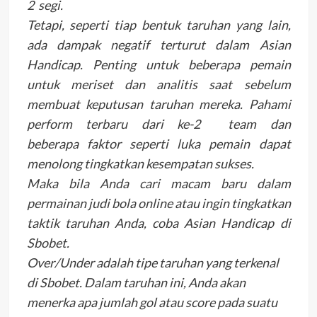
2 segi.
Tetapi, seperti tiap bentuk taruhan yang lain,
ada dampak negatif terturut dalam Asian
Handicap. Penting untuk beberapa pemain
untuk meriset dan analitis saat sebelum
membuat keputusan taruhan mereka. Pahami
perform terbaru dari ke-2 team dan
beberapa faktor seperti luka pemain dapat
menolong tingkatkan kesempatan sukses.
Maka bila Anda cari macam baru dalam
permainan judi bola online atau ingin tingkatkan
taktik taruhan Anda, coba Asian Handicap di
Sbobet.
Over/Under adalah tipe taruhan yang terkenal
di Sbobet. Dalam taruhan ini, Anda akan
menerka apa jumlah gol atau score pada suatu