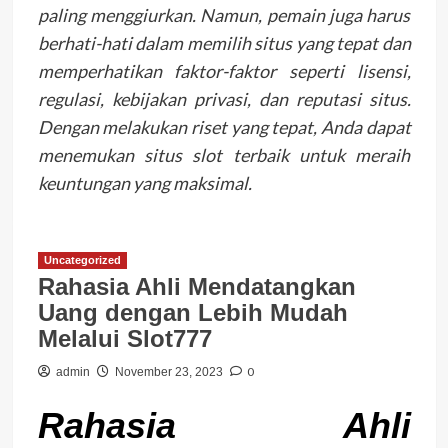
paling menggiurkan. Namun, pemain juga harus
berhati-hati dalam memilih situs yang tepat dan
memperhatikan faktor-faktor seperti lisensi,
regulasi, kebijakan privasi, dan reputasi situs.
Dengan melakukan riset yang tepat, Anda dapat
menemukan situs slot terbaik untuk meraih
keuntungan yang maksimal.
Uncategorized
Rahasia Ahli Mendatangkan
Uang dengan Lebih Mudah
Melalui Slot777
0
admin
November 23, 2023
Rahasia Ahli