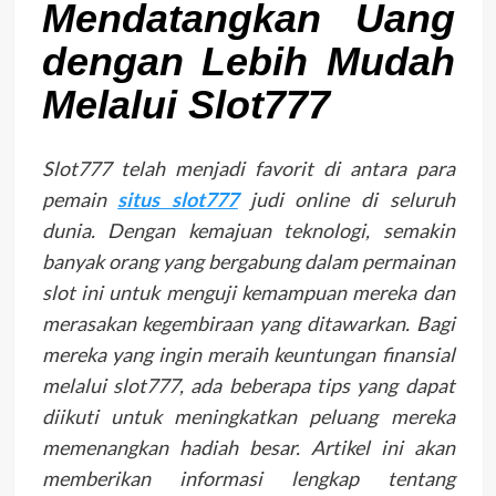
Mendatangkan Uang
dengan Lebih Mudah
Melalui Slot777
Slot777 telah menjadi favorit di antara para
pemain
situs slot777
judi online di seluruh
dunia. Dengan kemajuan teknologi, semakin
banyak orang yang bergabung dalam permainan
slot ini untuk menguji kemampuan mereka dan
merasakan kegembiraan yang ditawarkan. Bagi
mereka yang ingin meraih keuntungan finansial
melalui slot777, ada beberapa tips yang dapat
diikuti untuk meningkatkan peluang mereka
memenangkan hadiah besar. Artikel ini akan
memberikan informasi lengkap tentang