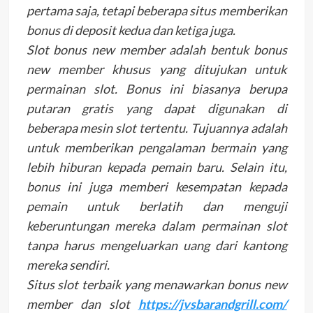
pertama saja, tetapi beberapa situs memberikan
bonus di deposit kedua dan ketiga juga.
Slot bonus new member adalah bentuk bonus
new member khusus yang ditujukan untuk
permainan slot. Bonus ini biasanya berupa
putaran gratis yang dapat digunakan di
beberapa mesin slot tertentu. Tujuannya adalah
untuk memberikan pengalaman bermain yang
lebih hiburan kepada pemain baru. Selain itu,
bonus ini juga memberi kesempatan kepada
pemain untuk berlatih dan menguji
keberuntungan mereka dalam permainan slot
tanpa harus mengeluarkan uang dari kantong
mereka sendiri.
Situs slot terbaik yang menawarkan bonus new
member dan slot
https://jvsbarandgrill.com/