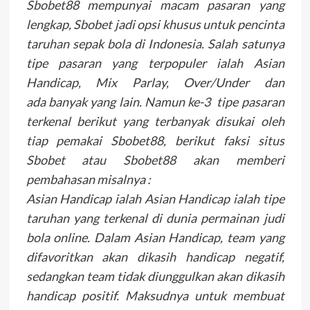
Sbobet88 mempunyai macam pasaran yang
lengkap, Sbobet jadi opsi khusus untuk pencinta
taruhan sepak bola di Indonesia. Salah satunya
tipe pasaran yang terpopuler ialah Asian
Handicap, Mix Parlay, Over/Under dan
ada banyak yang lain. Namun ke-3 tipe pasaran
terkenal berikut yang terbanyak disukai oleh
tiap pemakai Sbobet88, berikut faksi situs
Sbobet atau Sbobet88 akan memberi
pembahasan misalnya :
Asian Handicap ialah Asian Handicap ialah tipe
taruhan yang terkenal di dunia permainan judi
bola online. Dalam Asian Handicap, team yang
difavoritkan akan dikasih handicap negatif,
sedangkan team tidak diunggulkan akan dikasih
handicap positif. Maksudnya untuk membuat