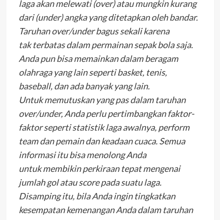
laga akan melewati (over) atau mungkin kurang
dari (under) angka yang ditetapkan oleh bandar.
Taruhan over/under bagus sekali karena
tak terbatas dalam permainan sepak bola saja.
Anda pun bisa memainkan dalam beragam
olahraga yang lain seperti basket, tenis,
baseball, dan ada banyak yang lain.
Untuk memutuskan yang pas dalam taruhan
over/under, Anda perlu pertimbangkan faktor-
faktor seperti statistik laga awalnya, perform
team dan pemain dan keadaan cuaca. Semua
informasi itu bisa menolong Anda
untuk membikin perkiraan tepat mengenai
jumlah gol atau score pada suatu laga.
Disamping itu, bila Anda ingin tingkatkan
kesempatan kemenangan Anda dalam taruhan