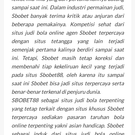
sampai saat ini. Dalam industri permainan judi,
Sbobet banyak terima kritik atau anjuran dari
beberapa pemakainya. Kompetisi sehat dari
situs judi bola online agen Sbobet terpercaya
dengan situs tetangga yang lain terjadi
semenjak pertama kalinya berdiri sampai saat
ini. Tetapi, Sbobet masih tetap koreksi dan
membenahi tiap kekeliruan kecil yang terjadi
pada situs Sbobet88, oleh karena itu sampai
saat ini Sbobet bisa jadi situs terpercaya serta
benar-benar terkenal di penjuru dunia.
SBOBET88 sebagai situs judi bola terpenting
yang tetap terkait dengan situs khusus Sbobet
terpercaya sediakan pasaran taruhan bola
online terpenting yakni asian handicap. Sbobet
sebagai induk dari situs judi bola online