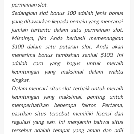
permainan slot.
Sedangkan slot bonus 100 adalah jenis bonus
yang ditawarkan kepada pemain yang mencapai
jumlah tertentu dalam satu permainan slot.
Misalnya, jika Anda berhasil memenangkan
$100 dalam satu putaran slot, Anda akan
menerima bonus tambahan senilai $100. Ini
adalah cara yang bagus untuk meraih
keuntungan yang maksimal dalam waktu
singkat.
Dalam mencari situs slot terbaik untuk meraih
keuntungan yang maksimal, penting untuk
memperhatikan beberapa faktor. Pertama,
pastikan situs tersebut memiliki lisensi dan
regulasi yang sah. Ini menjamin bahwa situs
tersebut adalah tempat yang aman dan adil