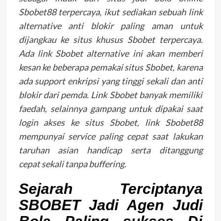
Sbobet88 terpercaya, ikut sediakan sebuah link
alternative anti blokir paling aman untuk
dijangkau ke situs khusus Sbobet terpercaya.
Ada link Sbobet alternative ini akan memberi
kesan ke beberapa pemakai situs Sbobet, karena
ada support enkripsi yang tinggi sekali dan anti
blokir dari pemda. Link Sbobet banyak memiliki
faedah, selainnya gampang untuk dipakai saat
login akses ke situs Sbobet, link Sbobet88
mempunyai service paling cepat saat lakukan
taruhan asian handicap serta ditanggung
cepat sekali tanpa buffering.
Sejarah Terciptanya
SBOBET Jadi Agen Judi