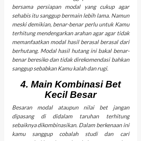
bersama persiapan modal yang cukup agar
sehabis itu sanggup bermain lebih lama. Namun
meski demikian, benar-benar perlu untuk Kamu
terhitung mendengarkan arahan agar agar tidak
memanfaatkan modal hasil berasal berasal dari
berhutang. Modal hasil hutang ini bakal benar-
benar beresiko dan tidak direkomendasi bahkan
sanggup sebabkan Kamu kalah dan rugi.
4. Main Kombinasi Bet
Kecil Besar
Besaran modal ataupun nilai bet jangan
dipasang di didalam taruhan terhitung
sebaiknya dikombinasikan. Dalam berkenaan ini
kamu sanggup cobalah studi dan cari