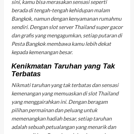
sini, kamu bisa merasakan sensasi seperti
berada di tengah-tengah kehidupan malam
Bangkok, namun dengan kenyamanan rumahmu
sendiri. Dengan slot server Thailand super gacor
dan grafis yang mengagumkan, setiap putaran di
Pesta Bangkok membawa kamu lebih dekat
kepada kemenangan besar.
Kenikmatan Taruhan yang Tak
Terbatas
Nikmati taruhan yang tak terbatas dan sensasi
kemenangan yang memuaskan di slot Thailand
yang menggairahkan ini. Dengan beragam
pilihan permainan dan peluang untuk
memenangkan hadiah besar, setiap taruhan
adalah sebuah petualangan yang menarik dan