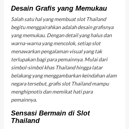
Desain Grafis yang Memukau
Salah satu hal yang membuat slot Thailand
begitu menggairahkan adalah desain grafisnya
yang memukau. Dengan detail yang halus dan
warna-warna yang mencolok, setiap slot
menawarkan pengalaman visual yang tak
terlupakan bagi para pemainnya. Mulai dari
simbol-simbol khas Thailand hingga latar
belakang yang menggambarkan keindahan alam
negara tersebut, grafis slot Thailand mampu
menghipnotis dan memikat hati para
pemainnya.
Sensasi Bermain di Slot
Thailand