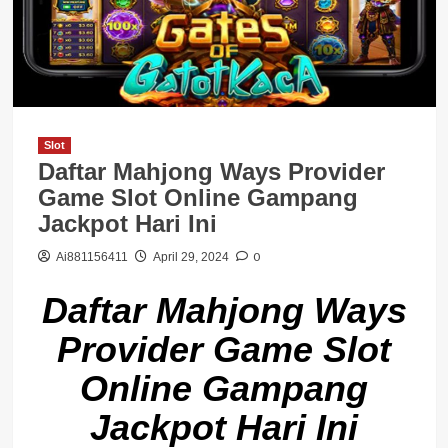
Slot
Daftar Mahjong Ways Provider
Game Slot Online Gampang
Jackpot Hari Ini
0
Ai881156411
April 29, 2024
Daftar Mahjong Ways
Provider Game Slot
Online Gampang
Jackpot Hari Ini