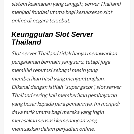
sistem keamanan yang canggih, server Thailand
menjadi fondasi utama bagi kesuksesan slot
online di negara tersebut.
Keunggulan Slot Server
Thailand
Slot server Thailand tidak hanya menawarkan
pengalaman bermain yang seru, tetapi juga
memiliki reputasi sebagai mesin yang
memberikan hasil yang menguntungkan.
Dikenal dengan istilah "super gacor", slot server
Thailand sering kali memberikan pembayaran
yang besar kepada para pemainnya. Ini menjadi
daya tarik utama bagi mereka yang ingin
merasakan sensasi kemenangan yang
memuaskan dalam perjudian online.