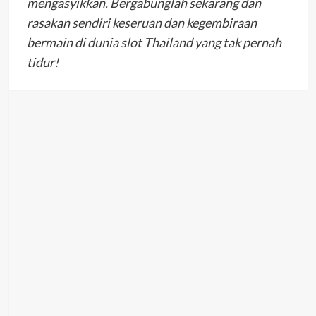
mengasyikkan. Bergabunglah sekarang dan
rasakan sendiri keseruan dan kegembiraan
bermain di dunia slot Thailand yang tak pernah
tidur!