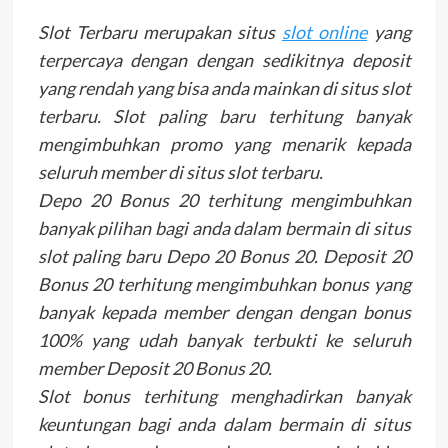
Slot Terbaru merupakan situs
slot online
yang
terpercaya dengan dengan sedikitnya deposit
yang rendah yang bisa anda mainkan di situs slot
terbaru. Slot paling baru terhitung banyak
mengimbuhkan promo yang menarik kepada
seluruh member di situs slot terbaru.
Depo 20 Bonus 20 terhitung mengimbuhkan
banyak pilihan bagi anda dalam bermain di situs
slot paling baru Depo 20 Bonus 20. Deposit 20
Bonus 20 terhitung mengimbuhkan bonus yang
banyak kepada member dengan dengan bonus
100% yang udah banyak terbukti ke seluruh
member Deposit 20 Bonus 20.
Slot bonus terhitung menghadirkan banyak
keuntungan bagi anda dalam bermain di situs