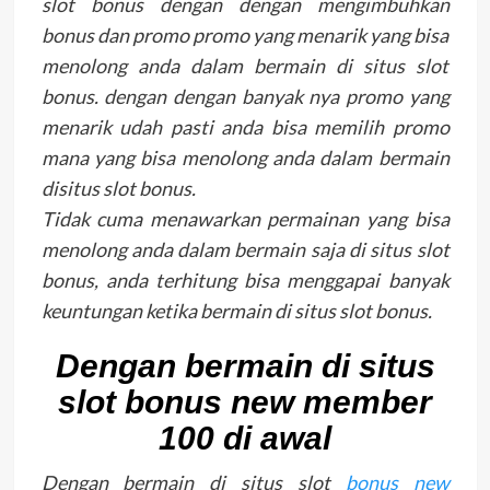
slot bonus dengan dengan mengimbuhkan
bonus dan promo promo yang menarik yang bisa
menolong anda dalam bermain di situs slot
bonus. dengan dengan banyak nya promo yang
menarik udah pasti anda bisa memilih promo
mana yang bisa menolong anda dalam bermain
disitus slot bonus.
Tidak cuma menawarkan permainan yang bisa
menolong anda dalam bermain saja di situs slot
bonus, anda terhitung bisa menggapai banyak
keuntungan ketika bermain di situs slot bonus.
Dengan bermain di situs
slot bonus new member
100 di awal
Dengan bermain di situs slot
bonus new