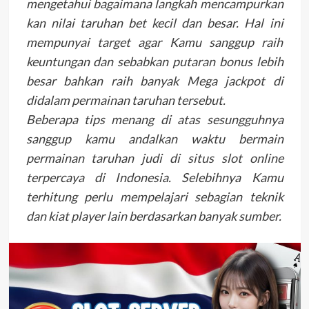
mengetahui bagaimana langkah mencampurkan
kan nilai taruhan bet kecil dan besar. Hal ini
mempunyai target agar Kamu sanggup raih
keuntungan dan sebabkan putaran bonus lebih
besar bahkan raih banyak Mega jackpot di
didalam permainan taruhan tersebut.
Beberapa tips menang di atas sesungguhnya
sanggup kamu andalkan waktu bermain
permainan taruhan judi di situs slot online
terpercaya di Indonesia. Selebihnya Kamu
terhitung perlu mempelajari sebagian teknik
dan kiat player lain berdasarkan banyak sumber.