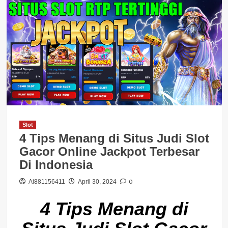
Slot
4 Tips Menang di Situs Judi Slot
Gacor Online Jackpot Terbesar
Di Indonesia
0
Ai881156411
April 30, 2024
4 Tips Menang di