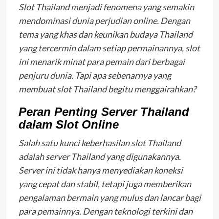
Slot Thailand menjadi fenomena yang semakin
mendominasi dunia perjudian online. Dengan
tema yang khas dan keunikan budaya Thailand
yang tercermin dalam setiap permainannya, slot
ini menarik minat para pemain dari berbagai
penjuru dunia. Tapi apa sebenarnya yang
membuat slot Thailand begitu menggairahkan?
Peran Penting Server Thailand
dalam Slot Online
Salah satu kunci keberhasilan slot Thailand
adalah server Thailand yang digunakannya.
Server ini tidak hanya menyediakan koneksi
yang cepat dan stabil, tetapi juga memberikan
pengalaman bermain yang mulus dan lancar bagi
para pemainnya. Dengan teknologi terkini dan