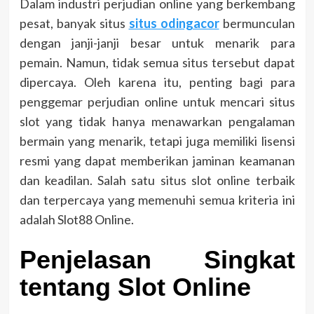
Dalam industri perjudian online yang berkembang
pesat, banyak situs
situs odingacor
bermunculan
dengan janji-janji besar untuk menarik para
pemain. Namun, tidak semua situs tersebut dapat
dipercaya. Oleh karena itu, penting bagi para
penggemar perjudian online untuk mencari situs
slot yang tidak hanya menawarkan pengalaman
bermain yang menarik, tetapi juga memiliki lisensi
resmi yang dapat memberikan jaminan keamanan
dan keadilan. Salah satu situs slot online terbaik
dan terpercaya yang memenuhi semua kriteria ini
adalah Slot88 Online.
Penjelasan Singkat
tentang Slot Online