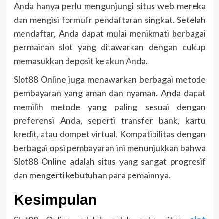
Anda hanya perlu mengunjungi situs web mereka
dan mengisi formulir pendaftaran singkat. Setelah
mendaftar, Anda dapat mulai menikmati berbagai
permainan slot yang ditawarkan dengan cukup
memasukkan deposit ke akun Anda.
Slot88 Online juga menawarkan berbagai metode
pembayaran yang aman dan nyaman. Anda dapat
memilih metode yang paling sesuai dengan
preferensi Anda, seperti transfer bank, kartu
kredit, atau dompet virtual. Kompatibilitas dengan
berbagai opsi pembayaran ini menunjukkan bahwa
Slot88 Online adalah situs yang sangat progresif
dan mengerti kebutuhan para pemainnya.
Kesimpulan