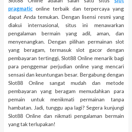
Slot88 Online adalah salah satu situs
slot
pragmatic
online terbaik dan terpercaya yang
dapat Anda temukan. Dengan lisensi resmi yang
diakui internasional, situs ini menawarkan
pengalaman bermain yang adil, aman, dan
menyenangkan. Dengan pilihan permainan slot
yang beragam, termasuk slot gacor dengan
pembayaran tertinggi, Slot88 Online menarik bagi
para penggemar perjudian online yang mencari
sensasi dan keuntungan besar. Bergabung dengan
Slot88 Online sangat mudah dan metode
pembayaran yang beragam memudahkan para
pemain untuk menikmati permainan tanpa
hambatan. Jadi, tunggu apa lagi? Segera kunjungi
Slot88 Online dan nikmati pengalaman bermain
yang tak terlupakan!