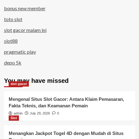
bonus new member
toto slot
slot gacor malam ini
slot88
pragmatic play
depo 5k
You may have missed
slot gacor
Mengenal Situs Slot Gacor: Antara Klaim Pemasaran,
Fakta Teknis, dan Keamanan Pemain
admin
July 29, 2026
0
Slot
Menangkan Jackpot Togel 4D dengan Mudah di Situs