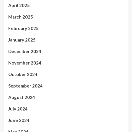
April 2025
March 2025
February 2025
January 2025
December 2024
November 2024
October 2024
September 2024
August 2024
July 2024
June 2024
May 2024