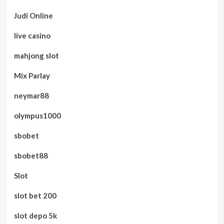
Judi Online
live casino
mahjong slot
Mix Parlay
neymar88
olympus1000
sbobet
sbobet88
Slot
slot bet 200
slot depo 5k