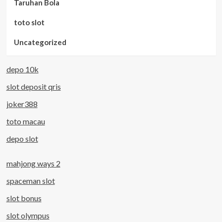
Taruhan Bola
toto slot
Uncategorized
depo 10k
slot deposit qris
joker388
toto macau
depo slot
mahjong ways 2
spaceman slot
slot bonus
slot olympus