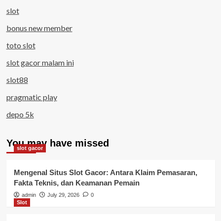
slot
bonus new member
toto slot
slot gacor malam ini
slot88
pragmatic play
depo 5k
You may have missed
slot gacor
Mengenal Situs Slot Gacor: Antara Klaim Pemasaran,
Fakta Teknis, dan Keamanan Pemain
admin
July 29, 2026
0
Slot