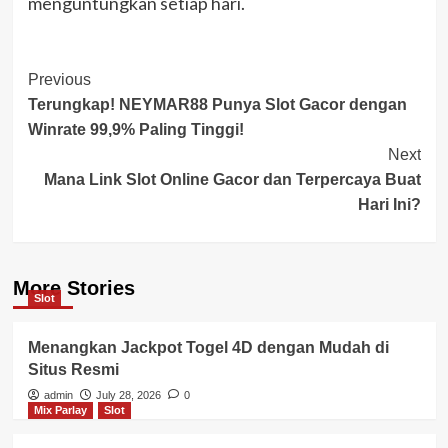
menguntungkan setiap hari.
Post
Previous
Terungkap! NEYMAR88 Punya Slot Gacor dengan
Navigation
Winrate 99,9% Paling Tinggi!
Next
Mana Link Slot Online Gacor dan Terpercaya Buat
Hari Ini?
More Stories
Slot
Menangkan Jackpot Togel 4D dengan Mudah di
Situs Resmi
admin
July 28, 2026
0
Mix Parlay
Slot