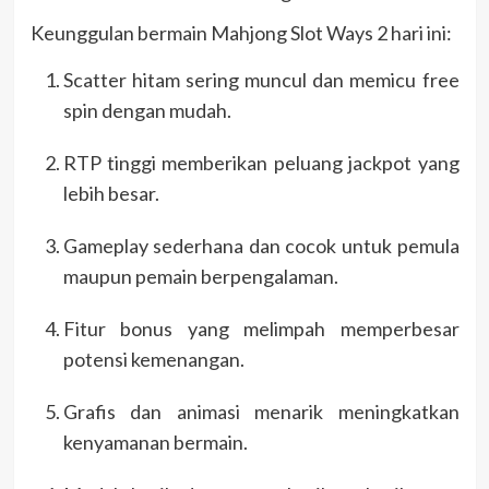
Keunggulan bermain Mahjong Slot Ways 2 hari ini:
Scatter hitam sering muncul dan memicu free
spin dengan mudah.
RTP tinggi memberikan peluang jackpot yang
lebih besar.
Gameplay sederhana dan cocok untuk pemula
maupun pemain berpengalaman.
Fitur bonus yang melimpah memperbesar
potensi kemenangan.
Grafis dan animasi menarik meningkatkan
kenyamanan bermain.