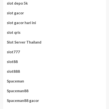
slot depo 5k
slot gacor
slot gacor hari ini
slot qris
Slot Server Thailand
slot777
slot88
slot888
Spaceman
Spaceman88
Spaceman88 gacor