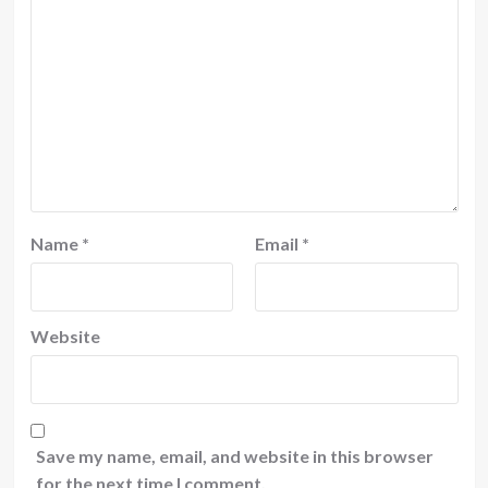
Name
*
Email
*
Website
Save my name, email, and website in this browser
for the next time I comment.