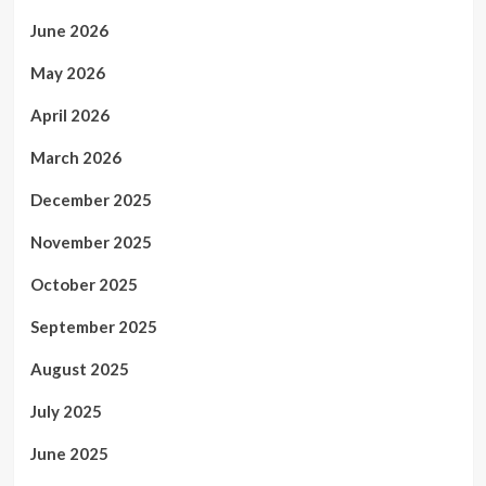
June 2026
May 2026
April 2026
March 2026
December 2025
November 2025
October 2025
September 2025
August 2025
July 2025
June 2025