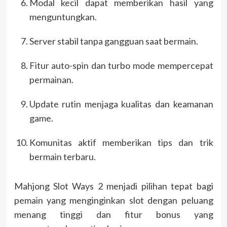
Modal kecil dapat memberikan hasil yang
menguntungkan.
Server stabil tanpa gangguan saat bermain.
Fitur auto-spin dan turbo mode mempercepat
permainan.
Update rutin menjaga kualitas dan keamanan
game.
Komunitas aktif memberikan tips dan trik
bermain terbaru.
Mahjong Slot Ways 2 menjadi pilihan tepat bagi
pemain yang menginginkan slot dengan peluang
menang tinggi dan fitur bonus yang