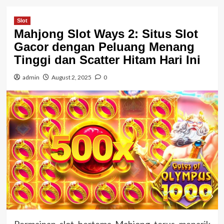
Slot
Mahjong Slot Ways 2: Situs Slot
Gacor dengan Peluang Menang
Tinggi dan Scatter Hitam Hari Ini
admin
August 2, 2025
0
Permainan slot bertema Mahjong terus menarik