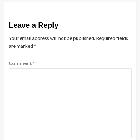
Leave a Reply
Your email address will not be published.
Required fields
are marked
*
Comment
*