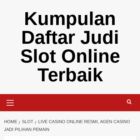
Skip
Kumpulan
to
content
Daftar Judi
Slot Online
Terbaik
Primary
Menu
HOME
SLOT
LIVE CASINO ONLINE RESMI, AGEN CASINO
JADI PILIHAN PEMAIN