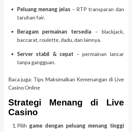
Peluang menang jelas
– RTP transparan dan
taruhan fair.
Beragam permainan tersedia
– blackjack,
baccarat, roulette, dadu, dan lainnya.
Server stabil & cepat
– permainan lancar
tanpa gangguan.
Baca juga: Tips Maksimalkan Kemenangan di Live
Casino Online
Strategi Menang di Live
Casino
Pilih
game dengan peluang menang tinggi