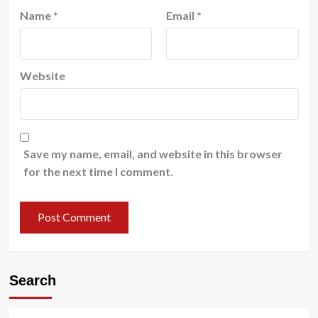
Name
*
Email
*
Website
Save my name, email, and website in this browser
for the next time I comment.
Search