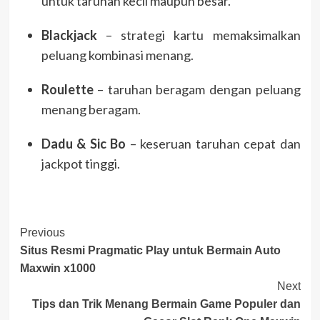
untuk taruhan kecil maupun besar.
Blackjack
– strategi kartu memaksimalkan
peluang kombinasi menang.
Roulette
– taruhan beragam dengan peluang
menang beragam.
Dadu & Sic Bo
– keseruan taruhan cepat dan
jackpot tinggi.
Post
Previous
Situs Resmi Pragmatic Play untuk Bermain Auto
Navigation
Maxwin x1000
Next
Tips dan Trik Menang Bermain Game Populer dan