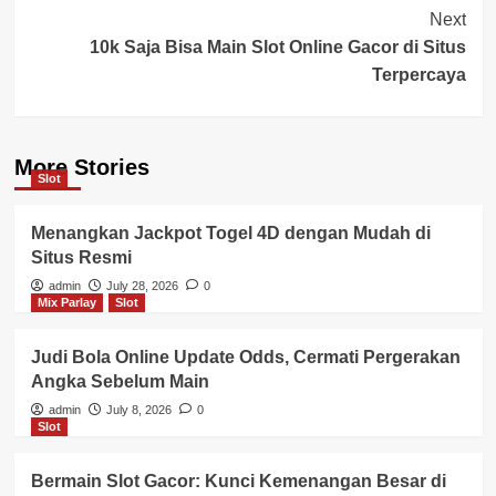
Next
10k Saja Bisa Main Slot Online Gacor di Situs
Terpercaya
More Stories
Slot
Menangkan Jackpot Togel 4D dengan Mudah di
Situs Resmi
admin
July 28, 2026
0
Mix Parlay
Slot
Judi Bola Online Update Odds, Cermati Pergerakan
Angka Sebelum Main
admin
July 8, 2026
0
Slot
Bermain Slot Gacor: Kunci Kemenangan Besar di