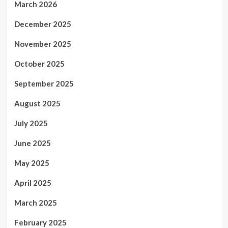
March 2026
December 2025
November 2025
October 2025
September 2025
August 2025
July 2025
June 2025
May 2025
April 2025
March 2025
February 2025