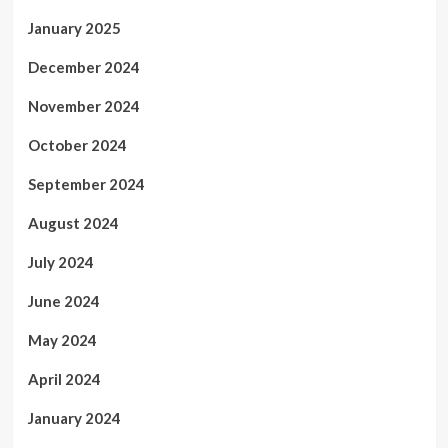
January 2025
December 2024
November 2024
October 2024
September 2024
August 2024
July 2024
June 2024
May 2024
April 2024
January 2024