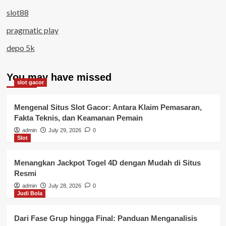
slot88
pragmatic play
depo 5k
You may have missed
slot gacor
Mengenal Situs Slot Gacor: Antara Klaim Pemasaran,
Fakta Teknis, dan Keamanan Pemain
admin
July 29, 2026
0
Slot
Menangkan Jackpot Togel 4D dengan Mudah di Situs
Resmi
admin
July 28, 2026
0
Judi Bola
Dari Fase Grup hingga Final: Panduan Menganalisis