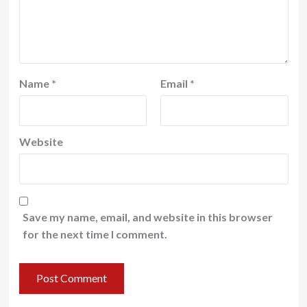
Name
*
Email
*
Website
Save my name, email, and website in this browser
for the next time I comment.