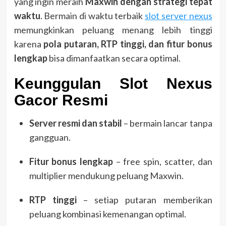
yang ingin meraih
Maxwin dengan strategi tepat
waktu
. Bermain di waktu terbaik
slot server nexus
memungkinkan peluang menang lebih tinggi
karena
pola putaran, RTP tinggi, dan fitur bonus
lengkap
bisa dimanfaatkan secara optimal.
Keunggulan Slot Nexus
Gacor Resmi
Server resmi dan stabil
– bermain lancar tanpa
gangguan.
Fitur bonus lengkap
– free spin, scatter, dan
multiplier mendukung peluang Maxwin.
RTP tinggi
– setiap putaran memberikan
peluang kombinasi kemenangan optimal.