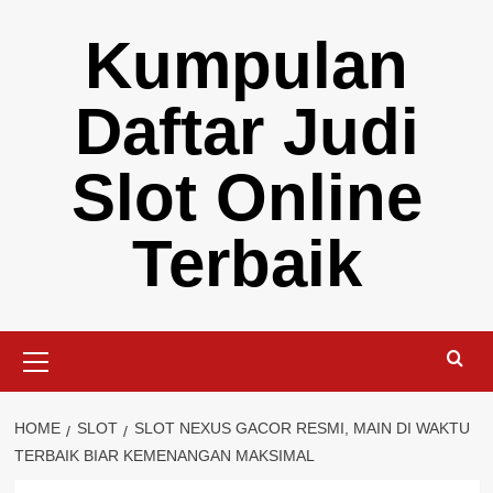
Skip
Kumpulan
to
content
Daftar Judi
Slot Online
Terbaik
Primary
Menu
HOME
SLOT
SLOT NEXUS GACOR RESMI, MAIN DI WAKTU
TERBAIK BIAR KEMENANGAN MAKSIMAL