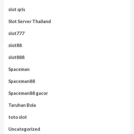
slot qris
Slot Server Thailand
slot777
slot88
slot888
Spaceman
Spaceman88
Spaceman88 gacor
Taruhan Bola
toto slot
Uncategorized