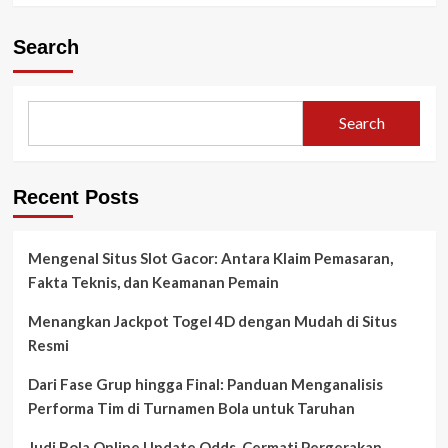
Search
Search
Recent Posts
Mengenal Situs Slot Gacor: Antara Klaim Pemasaran,
Fakta Teknis, dan Keamanan Pemain
Menangkan Jackpot Togel 4D dengan Mudah di Situs
Resmi
Dari Fase Grup hingga Final: Panduan Menganalisis
Performa Tim di Turnamen Bola untuk Taruhan
Judi Bola Online Update Odds, Cermati Pergerakan