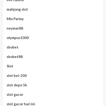
mahjong slot
Mix Parlay
neymar88
olympus1000
sbobet
sbobet88
Slot
slot bet 200
slot depo 5k
slot gacor
slot gacor hari ini