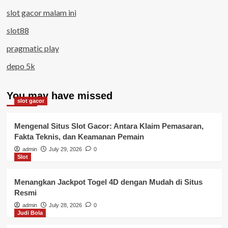
slot gacor malam ini
slot88
pragmatic play
depo 5k
You may have missed
slot gacor
Mengenal Situs Slot Gacor: Antara Klaim Pemasaran,
Fakta Teknis, dan Keamanan Pemain
admin
July 29, 2026
0
Slot
Menangkan Jackpot Togel 4D dengan Mudah di Situs
Resmi
admin
July 28, 2026
0
Judi Bola