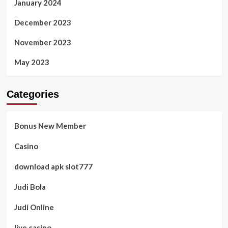
January 2024
December 2023
November 2023
May 2023
Categories
Bonus New Member
Casino
download apk slot777
Judi Bola
Judi Online
live casino