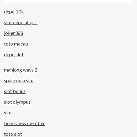
depo 10k
slot deposit qris
joker388
toto macau
depo slot
mahjong ways 2
spaceman slot
slot bonus
slot olympus
slot
bonus new member
toto slot