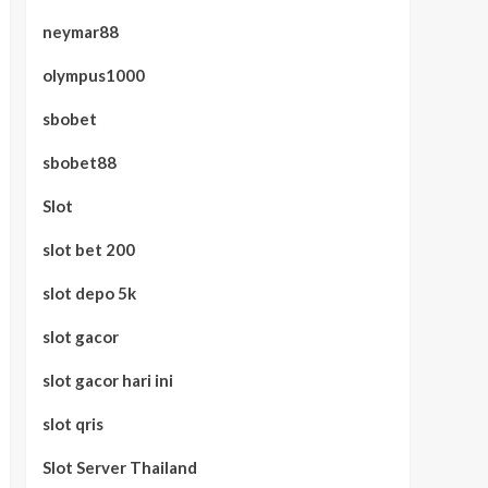
neymar88
olympus1000
sbobet
sbobet88
Slot
slot bet 200
slot depo 5k
slot gacor
slot gacor hari ini
slot qris
Slot Server Thailand