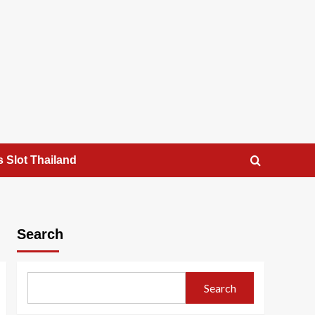
s Slot Thailand
Search
Search