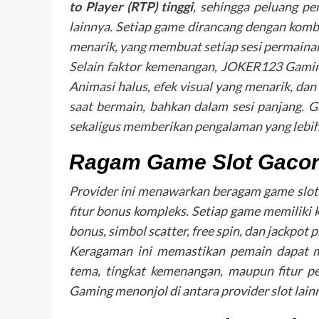
to Player (RTP) tinggi
, sehingga peluang p
lainnya. Setiap game dirancang dengan komb
menarik, yang membuat setiap sesi permaina
Selain faktor kemenangan, JOKER123 Gam
Animasi halus, efek visual yang menarik, d
saat bermain, bahkan dalam sesi panjang. 
sekaligus memberikan pengalaman yang lebih 
Ragam Game Slot Gacor
Provider ini menawarkan beragam game slot g
fitur bonus kompleks. Setiap game memiliki 
bonus, simbol scatter, free spin, dan jackpot p
Keragaman ini memastikan pemain dapat me
tema, tingkat kemenangan, maupun fitur 
Gaming menonjol di antara provider slot lain