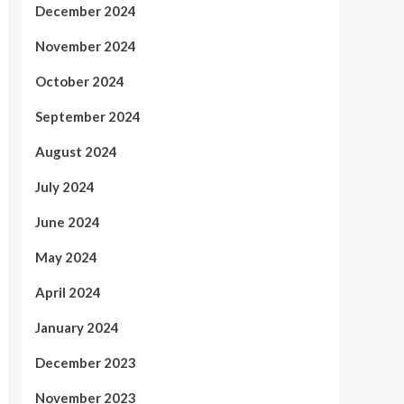
December 2024
November 2024
October 2024
September 2024
August 2024
July 2024
June 2024
May 2024
April 2024
January 2024
December 2023
November 2023