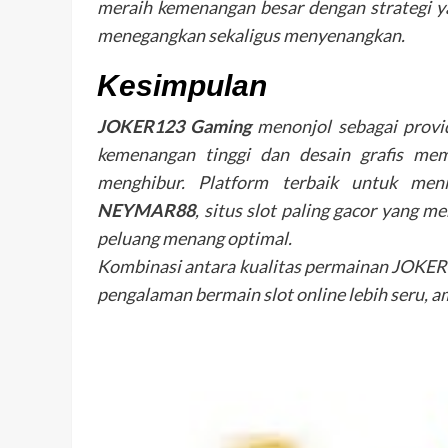
meraih kemenangan besar dengan strategi yan
menegangkan sekaligus menyenangkan.
Kesimpulan
JOKER123 Gaming
menonjol sebagai provi
kemenangan tinggi dan desain grafis me
menghibur. Platform terbaik untuk men
NEYMAR88
, situs slot paling gacor yang 
peluang menang optimal.
Kombinasi antara kualitas permainan JOK
pengalaman bermain slot online lebih seru, 