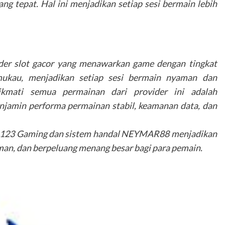
g tepat. Hal ini menjadikan setiap sesi bermain lebih
der slot gacor yang menawarkan game dengan tingkat
mukau, menjadikan setiap sesi bermain nyaman dan
ikmati semua permainan dari provider ini adalah
menjamin performa permainan stabil, keamanan data, dan
ER123 Gaming dan sistem handal NEYMAR88 menjadikan
aman, dan berpeluang menang besar bagi para pemain.