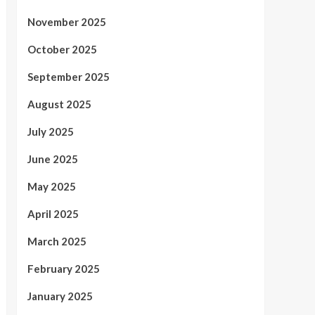
November 2025
October 2025
September 2025
August 2025
July 2025
June 2025
May 2025
April 2025
March 2025
February 2025
January 2025