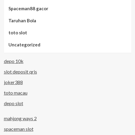
Spaceman88 gacor
Taruhan Bola
toto slot
Uncategorized
depo 10k
slot deposit qris
joker388
toto macau
depo slot
mahjong ways 2
spaceman slot