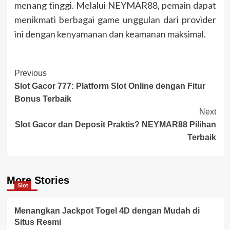
menang tinggi. Melalui NEYMAR88, pemain dapat
menikmati berbagai game unggulan dari provider
ini dengan kenyamanan dan keamanan maksimal.
Post
Previous
Slot Gacor 777: Platform Slot Online dengan Fitur
Navigation
Bonus Terbaik
Next
Slot Gacor dan Deposit Praktis? NEYMAR88 Pilihan
Terbaik
More Stories
Slot
Menangkan Jackpot Togel 4D dengan Mudah di
Situs Resmi