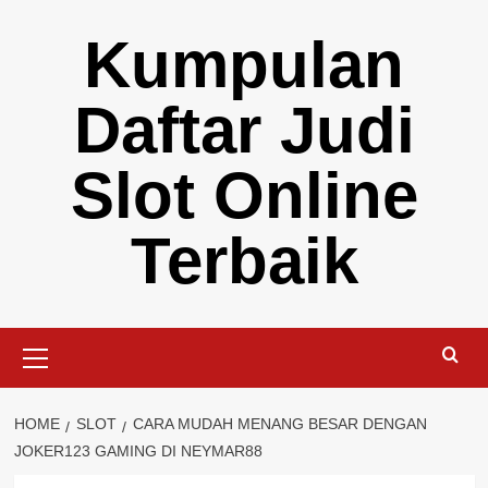
Skip
Kumpulan
to
content
Daftar Judi
Slot Online
Terbaik
Primary
Menu
HOME
SLOT
CARA MUDAH MENANG BESAR DENGAN
JOKER123 GAMING DI NEYMAR88