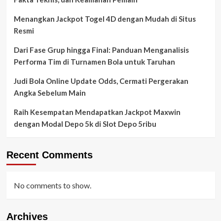
Menangkan Jackpot Togel 4D dengan Mudah di Situs
Resmi
Dari Fase Grup hingga Final: Panduan Menganalisis
Performa Tim di Turnamen Bola untuk Taruhan
Judi Bola Online Update Odds, Cermati Pergerakan
Angka Sebelum Main
Raih Kesempatan Mendapatkan Jackpot Maxwin
dengan Modal Depo 5k di Slot Depo 5ribu
Recent Comments
No comments to show.
Archives