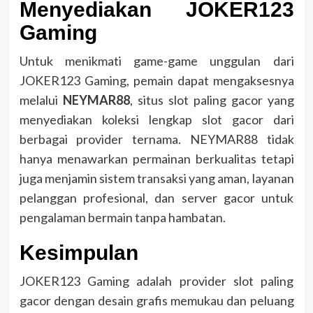
Menyediakan JOKER123
Gaming
Untuk menikmati game-game unggulan dari
JOKER123 Gaming, pemain dapat mengaksesnya
melalui
NEYMAR88
, situs slot paling gacor yang
menyediakan koleksi lengkap slot gacor dari
berbagai provider ternama. NEYMAR88 tidak
hanya menawarkan permainan berkualitas tetapi
juga menjamin sistem transaksi yang aman, layanan
pelanggan profesional, dan server gacor untuk
pengalaman bermain tanpa hambatan.
Kesimpulan
JOKER123 Gaming adalah provider slot paling
gacor dengan desain grafis memukau dan peluang