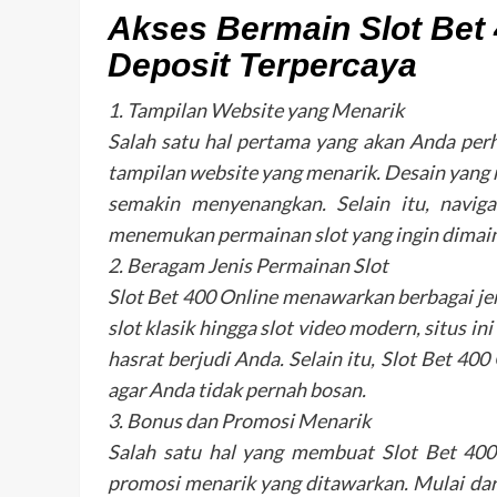
Akses Bermain Slot Bet
Deposit Terpercaya
1. Tampilan Website yang Menarik
Salah satu hal pertama yang akan Anda perh
tampilan website yang menarik. Desain yan
semakin menyenangkan. Selain itu, navi
menemukan permainan slot yang ingin dimai
2. Beragam Jenis Permainan Slot
Slot Bet 400 Online menawarkan berbagai jen
slot klasik hingga slot video modern, situs
hasrat berjudi Anda. Selain itu, Slot Bet 4
agar Anda tidak pernah bosan.
3. Bonus dan Promosi Menarik
Salah satu hal yang membuat Slot Bet 400
promosi menarik yang ditawarkan. Mulai dari