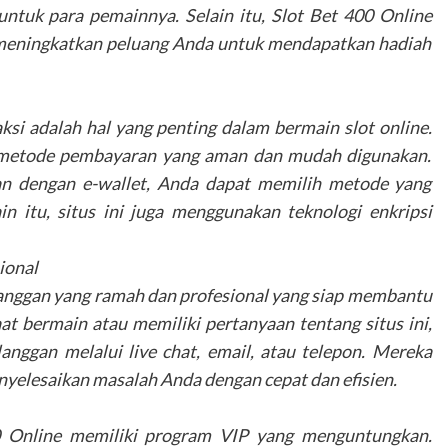
tuk para pemainnya. Selain itu, Slot Bet 400 Online
t meningkatkan peluang Anda untuk mendapatkan hadiah
i adalah hal yang penting dalam bermain slot online.
 metode pembayaran yang aman dan mudah digunakan.
an dengan e-wallet, Anda dapat memilih metode yang
n itu, situs ini juga menggunakan teknologi enkripsi
ional
langgan yang ramah dan profesional yang siap membantu
t bermain atau memiliki pertanyaan tentang situs ini,
ggan melalui live chat, email, atau telepon. Mereka
elesaikan masalah Anda dengan cepat dan efisien.
00 Online memiliki program VIP yang menguntungkan.