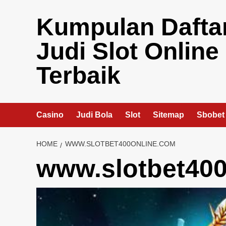
Skip
to
Kumpulan Dafta
content
Judi Slot Online
Terbaik
Casino
Judi Bola
Slot
Sitemap
Sbobet
HOME
WWW.SLOTBET400ONLINE.COM
www.slotbet40