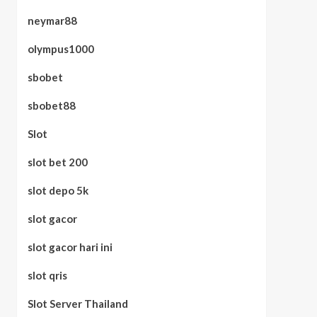
neymar88
olympus1000
sbobet
sbobet88
Slot
slot bet 200
slot depo 5k
slot gacor
slot gacor hari ini
slot qris
Slot Server Thailand