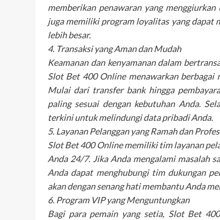
memberikan penawaran yang menggiurkan un
juga memiliki program loyalitas yang dapa
lebih besar.
4. Transaksi yang Aman dan Mudah
Keamanan dan kenyamanan dalam bertransaks
Slot Bet 400 Online menawarkan berbagai
Mulai dari transfer bank hingga pembayar
paling sesuai dengan kebutuhan Anda. Selai
terkini untuk melindungi data pribadi Anda.
5. Layanan Pelanggan yang Ramah dan Profes
Slot Bet 400 Online memiliki tim layanan pe
Anda 24/7. Jika Anda mengalami masalah saa
Anda dapat menghubungi tim dukungan pelan
akan dengan senang hati membantu Anda meny
6. Program VIP yang Menguntungkan
Bagi para pemain yang setia, Slot Bet 4