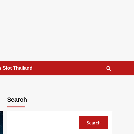
s Slot Thailand
Search
Search