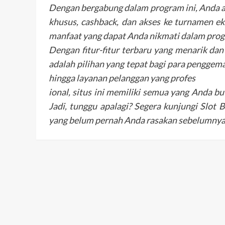
Dengan bergabung dalam program ini, Anda 
khusus, cashback, dan akses ke turnamen ek
manfaat yang dapat Anda nikmati dalam progr
Dengan fitur-fitur terbaru yang menarik da
adalah pilihan yang tepat bagi para penggema
hingga layanan pelanggan yang profes
ional, situs ini memiliki semua yang Anda 
Jadi, tunggu apalagi? Segera kunjungi Slot 
yang belum pernah Anda rasakan sebelumnya