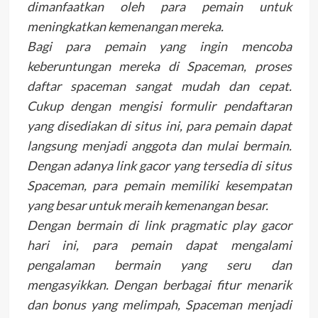
dimanfaatkan oleh para pemain untuk
meningkatkan kemenangan mereka.
Bagi para pemain yang ingin mencoba
keberuntungan mereka di Spaceman, proses
daftar spaceman sangat mudah dan cepat.
Cukup dengan mengisi formulir pendaftaran
yang disediakan di situs ini, para pemain dapat
langsung menjadi anggota dan mulai bermain.
Dengan adanya link gacor yang tersedia di situs
Spaceman, para pemain memiliki kesempatan
yang besar untuk meraih kemenangan besar.
Dengan bermain di link pragmatic play gacor
hari ini, para pemain dapat mengalami
pengalaman bermain yang seru dan
mengasyikkan. Dengan berbagai fitur menarik
dan bonus yang melimpah, Spaceman menjadi