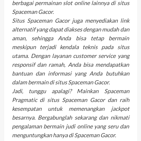
berbagai permainan slot online lainnya di situs
Spaceman Gacor.
Situs Spaceman Gacor juga menyediakan link
alternatif yang dapat diakses dengan mudah dan
aman, sehingga Anda bisa tetap bermain
meskipun terjadi kendala teknis pada situs
utama. Dengan layanan customer service yang
responsif dan ramah, Anda bisa mendapatkan
bantuan dan informasi yang Anda butuhkan
dalam bermain di situs Spaceman Gacor.
Jadi, tunggu apalagi? Mainkan Spaceman
Pragmatic di situs Spaceman Gacor dan raih
kesempatan untuk memenangkan jackpot
besarnya. Bergabunglah sekarang dan nikmati
pengalaman bermain judi online yang seru dan
menguntungkan hanya di Spaceman Gacor.