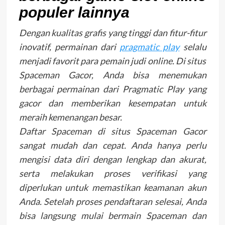
populer lainnya
Dengan kualitas grafis yang tinggi dan fitur-fitur
inovatif, permainan dari
pragmatic play
selalu
menjadi favorit para pemain judi online. Di situs
Spaceman Gacor, Anda bisa menemukan
berbagai permainan dari Pragmatic Play yang
gacor dan memberikan kesempatan untuk
meraih kemenangan besar.
Daftar Spaceman di situs Spaceman Gacor
sangat mudah dan cepat. Anda hanya perlu
mengisi data diri dengan lengkap dan akurat,
serta melakukan proses verifikasi yang
diperlukan untuk memastikan keamanan akun
Anda. Setelah proses pendaftaran selesai, Anda
bisa langsung mulai bermain Spaceman dan