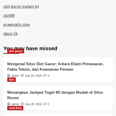
slot gacor malam ini
slot88
pragmatic play
depo 5k
You may have missed
slot gacor
Mengenal Situs Slot Gacor: Antara Klaim Pemasaran,
Fakta Teknis, dan Keamanan Pemain
admin
July 29, 2026
0
Slot
Menangkan Jackpot Togel 4D dengan Mudah di Situs
Resmi
admin
July 28, 2026
0
Judi Bola