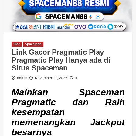
Slot
Spaceman
Link Gacor Pragmatic Play
Pragmatic Play Hanya ada di
Situs Spaceman
0
admin
November 11, 2025
Mainkan Spaceman
Pragmatic dan Raih
kesempatan
memenangkan Jackpot
besarnya