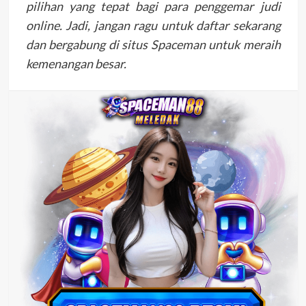
pilihan yang tepat bagi para penggemar judi
online. Jadi, jangan ragu untuk daftar sekarang
dan bergabung di situs Spaceman untuk meraih
kemenangan besar.