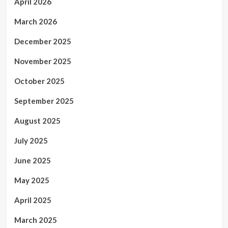
April 2026
March 2026
December 2025
November 2025
October 2025
September 2025
August 2025
July 2025
June 2025
May 2025
April 2025
March 2025