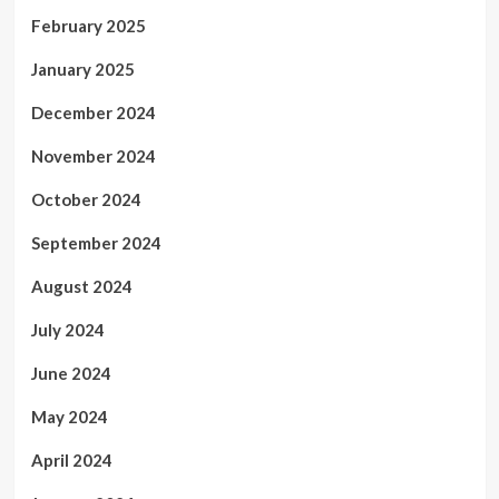
February 2025
January 2025
December 2024
November 2024
October 2024
September 2024
August 2024
July 2024
June 2024
May 2024
April 2024