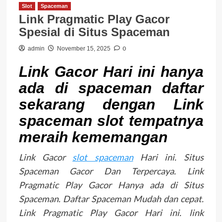
Slot
Spaceman
Link Pragmatic Play Gacor
Spesial di Situs Spaceman
0
admin
November 15, 2025
Link Gacor Hari ini hanya
ada di spaceman daftar
sekarang dengan Link
spaceman slot tempatnya
meraih kememangan
Link Gacor
slot spaceman
Hari ini. Situs
Spaceman Gacor Dan Terpercaya. Link
Pragmatic Play Gacor Hanya ada di Situs
Spaceman. Daftar Spaceman Mudah dan cepat.
Link Pragmatic Play Gacor Hari ini. link