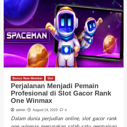
Bonus New Member
Slot
Perjalanan Menjadi Pemain
Profesional di Slot Gacor Rank
One Winmax
0
admin
August 19, 2025
Dalam dunia perjudian online, slot gacor rank
one winmax merupakan salah satu permainan