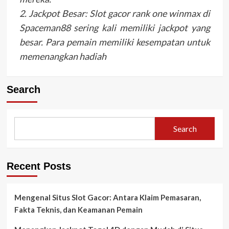
2. Jackpot Besar: Slot gacor rank one winmax di
Spaceman88 sering kali memiliki jackpot yang
besar. Para pemain memiliki kesempatan untuk
memenangkan hadiah
Search
Search
Recent Posts
Mengenal Situs Slot Gacor: Antara Klaim Pemasaran,
Fakta Teknis, dan Keamanan Pemain