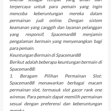
terpercaya untuk para pemain yang ingin
mencoba keberuntungan mereka dalam
permainan judi online. Dengan sistem
keamanan yang canggih dan layanan pelanggan
yang responsif, Spaceman88 menjamin
pengalaman bermain yang menyenangkan bagi
para pemain.
Keuntungan Bermain di Spaceman88
Berikut adalah beberapa keuntungan bermain di
Spaceman88:
1. Beragam Pilihan Permainan Slot:
Spaceman88 menawarkan berbagai macam
permainan slot, termasuk slot gacor rank one
winmax. Para pemain dapat memilih permainan
sesuai dengan preferensi dan keberuntungan
mereka.