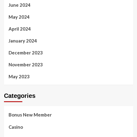
June 2024
May 2024
April 2024
January 2024
December 2023
November 2023
May 2023
Categories
Bonus New Member
Casino