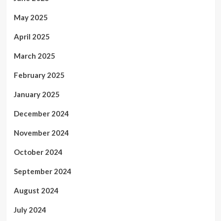
May 2025
April 2025
March 2025
February 2025
January 2025
December 2024
November 2024
October 2024
September 2024
August 2024
July 2024