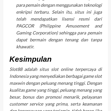
para pemain dengan menggunakan teknologi
enkripsi terbaru. Selain itu, situs ini juga
telah mendapatkan lisensi resmi dari
PAGCOR (Philippine Amusement and
Gaming Corporation) sehingga para pemain
dapat bermain dengan tenang dan tanpa
khawatir.
Kesimpulan
Slot88 adalah situs slot online terpercaya di
Indonesia yang menyediakan berbagai game slot
maxwin dengan peluang menang tinggi. Dengan
kualitas game yang tinggi, peluang menang yang
besar, bonus dan promosi menarik, pelayanan
customer service yang prima, serta keamanan
dan kepercayaan yang terjamin, tidak heran jika