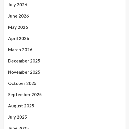
July 2026
June 2026
May 2026
April 2026
March 2026
December 2025
November 2025
October 2025
September 2025
August 2025
July 2025
June 2025