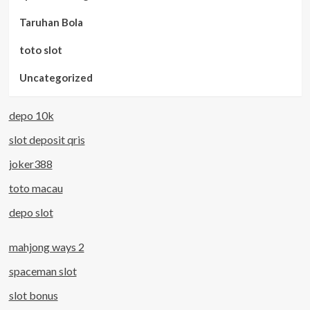
Taruhan Bola
toto slot
Uncategorized
depo 10k
slot deposit qris
joker388
toto macau
depo slot
mahjong ways 2
spaceman slot
slot bonus