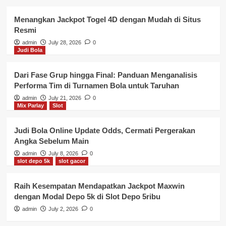
Menangkan Jackpot Togel 4D dengan Mudah di Situs
Resmi
admin
July 28, 2026
0
Judi Bola
Dari Fase Grup hingga Final: Panduan Menganalisis
Performa Tim di Turnamen Bola untuk Taruhan
admin
July 21, 2026
0
Mix Parlay
Slot
Judi Bola Online Update Odds, Cermati Pergerakan
Angka Sebelum Main
admin
July 8, 2026
0
slot depo 5k
slot gacor
Raih Kesempatan Mendapatkan Jackpot Maxwin
dengan Modal Depo 5k di Slot Depo 5ribu
admin
July 2, 2026
0