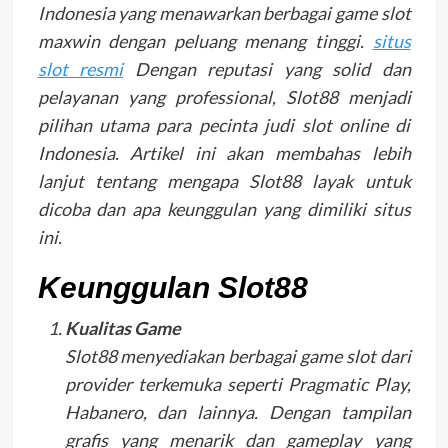
Indonesia yang menawarkan berbagai game slot
maxwin dengan peluang menang tinggi.
situs
slot resmi
Dengan reputasi yang solid dan
pelayanan yang professional, Slot88 menjadi
pilihan utama para pecinta judi slot online di
Indonesia. Artikel ini akan membahas lebih
lanjut tentang mengapa Slot88 layak untuk
dicoba dan apa keunggulan yang dimiliki situs
ini.
Keunggulan Slot88
Kualitas Game
Slot88 menyediakan berbagai game slot dari
provider terkemuka seperti Pragmatic Play,
Habanero, dan lainnya. Dengan tampilan
grafis yang menarik dan gameplay yang