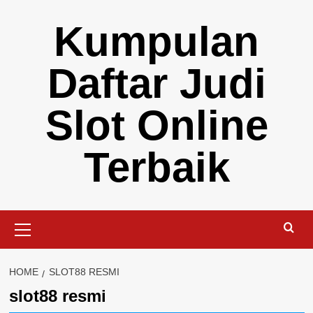
Skip
Kumpulan
to
content
Daftar Judi
Slot Online
Terbaik
Primary
Menu
HOME
SLOT88 RESMI
slot88 resmi