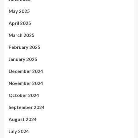
May 2025
April 2025
March 2025
February 2025
January 2025
December 2024
November 2024
October 2024
September 2024
August 2024
July 2024