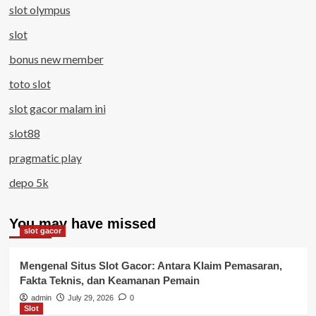
slot olympus
slot
bonus new member
toto slot
slot gacor malam ini
slot88
pragmatic play
depo 5k
You may have missed
slot gacor
Mengenal Situs Slot Gacor: Antara Klaim Pemasaran,
Fakta Teknis, dan Keamanan Pemain
admin
July 29, 2026
0
Slot