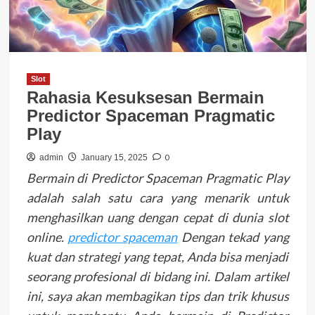
Slot
Rahasia Kesuksesan Bermain
Predictor Spaceman Pragmatic
Play
0
admin
January 15, 2025
Bermain di Predictor Spaceman Pragmatic Play
adalah salah satu cara yang menarik untuk
menghasilkan uang dengan cepat di dunia slot
online.
predictor spaceman
Dengan tekad yang
kuat dan strategi yang tepat, Anda bisa menjadi
seorang profesional di bidang ini. Dalam artikel
ini, saya akan membagikan tips dan trik khusus