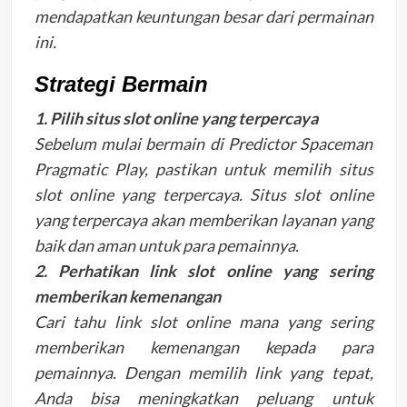
mendapatkan keuntungan besar dari permainan
ini.
Strategi Bermain
1. Pilih situs slot online yang terpercaya
Sebelum mulai bermain di Predictor Spaceman
Pragmatic Play, pastikan untuk memilih situs
slot online yang terpercaya. Situs slot online
yang terpercaya akan memberikan layanan yang
baik dan aman untuk para pemainnya.
2. Perhatikan link slot online yang sering
memberikan kemenangan
Cari tahu link slot online mana yang sering
memberikan kemenangan kepada para
pemainnya. Dengan memilih link yang tepat,
Anda bisa meningkatkan peluang untuk