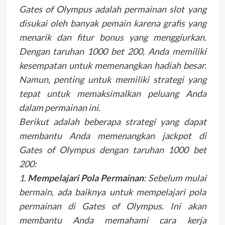
Gates of Olympus adalah permainan slot yang
disukai oleh banyak pemain karena grafis yang
menarik dan fitur bonus yang menggiurkan.
Dengan taruhan 1000 bet 200, Anda memiliki
kesempatan untuk memenangkan hadiah besar.
Namun, penting untuk memiliki strategi yang
tepat untuk memaksimalkan peluang Anda
dalam permainan ini.
Berikut adalah beberapa strategi yang dapat
membantu Anda memenangkan jackpot di
Gates of Olympus dengan taruhan 1000 bet
200:
1.
Mempelajari Pola Permainan
: Sebelum mulai
bermain, ada baiknya untuk mempelajari pola
permainan di Gates of Olympus. Ini akan
membantu Anda memahami cara kerja