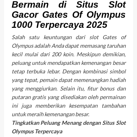
Bermain di Situs Slot
Gacor Gates Of Olympus
1000 Terpercaya 2025
Salah satu keuntungan dari slot Gates of
Olympus adalah Anda dapat memasang taruhan
kecil mulai dari 200 koin. Meskipun demikian,
peluang untuk mendapatkan kemenangan besar
tetap terbuka lebar. Dengan kombinasi simbol
yang tepat, pemain dapat memenangkan hadiah
yang menggiurkan. Selain itu, fitur bonus dan
putaran gratis yang disediakan oleh permainan
ini juga memberikan kesempatan tambahan
untuk meraih kemenangan besar.
Tingkatkan Peluang Menang dengan Situs Slot
Olympus Terpercaya