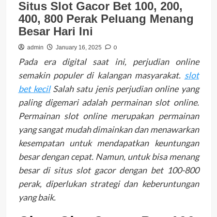
Situs Slot Gacor Bet 100, 200,
400, 800 Perak Peluang Menang
Besar Hari Ini
0
admin
January 16, 2025
Pada era digital saat ini, perjudian online
semakin populer di kalangan masyarakat.
slot
bet kecil
Salah satu jenis perjudian online yang
paling digemari adalah permainan slot online.
Permainan slot online merupakan permainan
yang sangat mudah dimainkan dan menawarkan
kesempatan untuk mendapatkan keuntungan
besar dengan cepat. Namun, untuk bisa menang
besar di situs slot gacor dengan bet 100-800
perak, diperlukan strategi dan keberuntungan
yang baik.