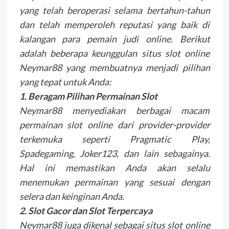
yang telah beroperasi selama bertahun-tahun
dan telah memperoleh reputasi yang baik di
kalangan para pemain judi online. Berikut
adalah beberapa keunggulan situs slot online
Neymar88 yang membuatnya menjadi pilihan
yang tepat untuk Anda:
1. Beragam Pilihan Permainan Slot
Neymar88 menyediakan berbagai macam
permainan slot online dari provider-provider
terkemuka seperti Pragmatic Play,
Spadegaming, Joker123, dan lain sebagainya.
Hal ini memastikan Anda akan selalu
menemukan permainan yang sesuai dengan
selera dan keinginan Anda.
2. Slot Gacor dan Slot Terpercaya
Neymar88 juga dikenal sebagai situs slot online