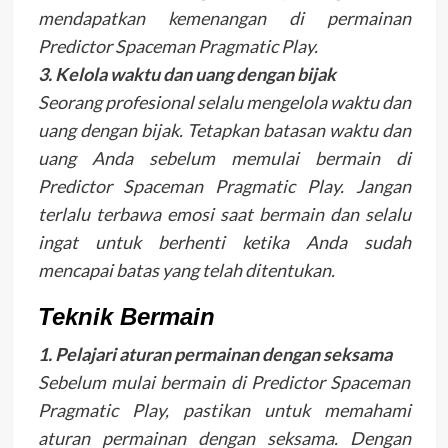
mendapatkan kemenangan di permainan
Predictor Spaceman Pragmatic Play.
3. Kelola waktu dan uang dengan bijak
Seorang profesional selalu mengelola waktu dan
uang dengan bijak. Tetapkan batasan waktu dan
uang Anda sebelum memulai bermain di
Predictor Spaceman Pragmatic Play. Jangan
terlalu terbawa emosi saat bermain dan selalu
ingat untuk berhenti ketika Anda sudah
mencapai batas yang telah ditentukan.
Teknik Bermain
1. Pelajari aturan permainan dengan seksama
Sebelum mulai bermain di Predictor Spaceman
Pragmatic Play, pastikan untuk memahami
aturan permainan dengan seksama. Dengan