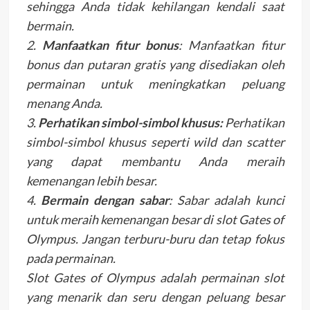
sehingga Anda tidak kehilangan kendali saat
bermain.
2.
Manfaatkan fitur bonus
: Manfaatkan fitur
bonus dan putaran gratis yang disediakan oleh
permainan untuk meningkatkan peluang
menang Anda.
3.
Perhatikan simbol-simbol khusus:
Perhatikan
simbol-simbol khusus seperti wild dan scatter
yang dapat membantu Anda meraih
kemenangan lebih besar.
4.
Bermain dengan sabar
: Sabar adalah kunci
untuk meraih kemenangan besar di slot Gates of
Olympus. Jangan terburu-buru dan tetap fokus
pada permainan.
Slot Gates of Olympus adalah permainan slot
yang menarik dan seru dengan peluang besar