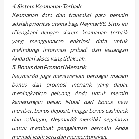
4. Sistem Keamanan Terbaik
Keamanan data dan transaksi para pemain
adalah prioritas utama bagi Neymar88. Situs ini
dilengkapi dengan sistem keamanan terbaik
yang menggunakan enkripsi data untuk
melindungi informasi pribadi dan keuangan
Anda dari akses yang tidak sah.
5. Bonus dan Promosi Menarik
Neymar88 juga menawarkan berbagai macam
bonus dan promosi menarik yang dapat
meningkatkan peluang Anda untuk meraih
kemenangan besar. Mulai dari bonus new
member, bonus deposit, hingga bonus cashback
dan rollingan, Neymar88 memiliki segalanya
untuk membuat pengalaman bermain Anda
menjadi lebih seru dan menguntungkan.