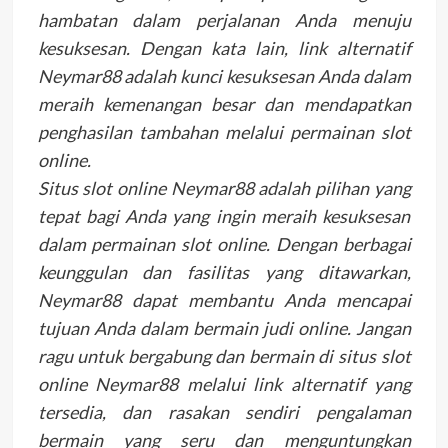
hambatan dalam perjalanan Anda menuju
kesuksesan. Dengan kata lain, link alternatif
Neymar88 adalah kunci kesuksesan Anda dalam
meraih kemenangan besar dan mendapatkan
penghasilan tambahan melalui permainan slot
online.
Situs slot online Neymar88 adalah pilihan yang
tepat bagi Anda yang ingin meraih kesuksesan
dalam permainan slot online. Dengan berbagai
keunggulan dan fasilitas yang ditawarkan,
Neymar88 dapat membantu Anda mencapai
tujuan Anda dalam bermain judi online. Jangan
ragu untuk bergabung dan bermain di situs slot
online Neymar88 melalui link alternatif yang
tersedia, dan rasakan sendiri pengalaman
bermain yang seru dan menguntungkan