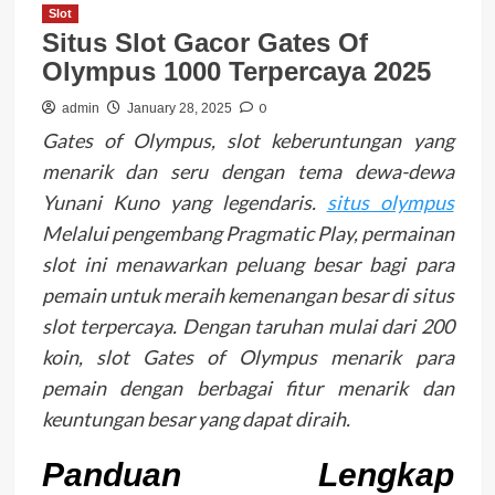
Slot
Situs Slot Gacor Gates Of
Olympus 1000 Terpercaya 2025
0
admin
January 28, 2025
Gates of Olympus, slot keberuntungan yang
menarik dan seru dengan tema dewa-dewa
Yunani Kuno yang legendaris.
situs olympus
Melalui pengembang Pragmatic Play, permainan
slot ini menawarkan peluang besar bagi para
pemain untuk meraih kemenangan besar di situs
slot terpercaya. Dengan taruhan mulai dari 200
koin, slot Gates of Olympus menarik para
pemain dengan berbagai fitur menarik dan
keuntungan besar yang dapat diraih.
Panduan Lengkap