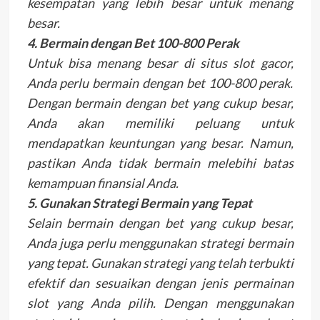
kesempatan yang lebih besar untuk menang
besar.
4. Bermain dengan Bet 100-800 Perak
Untuk bisa menang besar di situs slot gacor,
Anda perlu bermain dengan bet 100-800 perak.
Dengan bermain dengan bet yang cukup besar,
Anda akan memiliki peluang untuk
mendapatkan keuntungan yang besar. Namun,
pastikan Anda tidak bermain melebihi batas
kemampuan finansial Anda.
5. Gunakan Strategi Bermain yang Tepat
Selain bermain dengan bet yang cukup besar,
Anda juga perlu menggunakan strategi bermain
yang tepat. Gunakan strategi yang telah terbukti
efektif dan sesuaikan dengan jenis permainan
slot yang Anda pilih. Dengan menggunakan