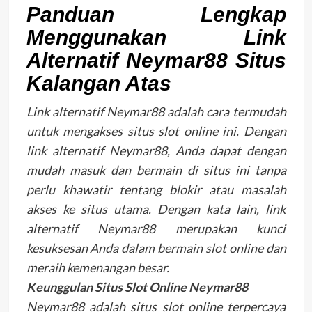
Panduan Lengkap
Menggunakan Link
Alternatif Neymar88 Situs
Kalangan Atas
Link alternatif Neymar88 adalah cara termudah
untuk mengakses situs slot online ini. Dengan
link alternatif Neymar88, Anda dapat dengan
mudah masuk dan bermain di situs ini tanpa
perlu khawatir tentang blokir atau masalah
akses ke situs utama. Dengan kata lain, link
alternatif Neymar88 merupakan kunci
kesuksesan Anda dalam bermain slot online dan
meraih kemenangan besar.
Keunggulan Situs Slot Online Neymar88
Neymar88 adalah situs slot online terpercaya