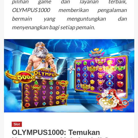
pilihan game dan layanan terbaik,
OLYMPUS1000 memberikan pengalaman
bermain yang menguntungkan dan
menyenangkan bagi setiap pemain.
Slot
OLYMPUS1000: Temukan