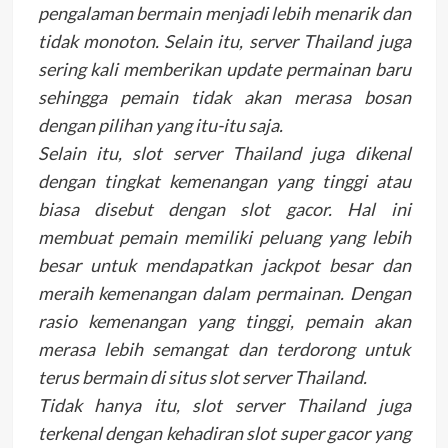
pengalaman bermain menjadi lebih menarik dan
tidak monoton. Selain itu, server Thailand juga
sering kali memberikan update permainan baru
sehingga pemain tidak akan merasa bosan
dengan pilihan yang itu-itu saja.
Selain itu, slot server Thailand juga dikenal
dengan tingkat kemenangan yang tinggi atau
biasa disebut dengan slot gacor. Hal ini
membuat pemain memiliki peluang yang lebih
besar untuk mendapatkan jackpot besar dan
meraih kemenangan dalam permainan. Dengan
rasio kemenangan yang tinggi, pemain akan
merasa lebih semangat dan terdorong untuk
terus bermain di situs slot server Thailand.
Tidak hanya itu, slot server Thailand juga
terkenal dengan kehadiran slot super gacor yang