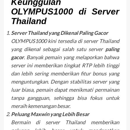
Keunggulan
OLYMPUS1000 di Server
Thailand
Server Thailand yang Dikenal Paling Gacor
OLYMPUS1000 kini tersedia di server Thailand
yang dikenal sebagai salah satu server
paling
gacor
. Banyak pemain yang melaporkan bahwa
server ini memberikan tingkat RTP lebih tinggi
dan lebih sering memberikan fitur bonus yang
menguntungkan. Dengan stabilitas server yang
luar biasa, pemain dapat menikmati permainan
tanpa gangguan, sehingga bisa fokus untuk
meraih kemenangan besar.
Peluang Maxwin yang Lebih Besar
Bermain di server Thailand memberikan