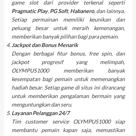
game slot dari provider terkenal seperti
Pragmatic Play
,
PG Soft
,
Habanero
, dan lainnya.
Setiap permainan memiliki keunikan dan
peluang besar untuk meraih kemenangan,
memberikan banyak pilihan bagi para pemain.
Jackpot dan Bonus Menarik
Dengan berbagai fitur bonus, free spin, dan
jackpot progresif yang melimpah,
OLYMPUS1000 memberikan banyak
kesempatan bagi pemain untuk memenangkan
hadiah besar. Setiap game di situs ini dirancang
untuk memberikan pengalaman bermain yang
menguntungkan dan seru.
Layanan Pelanggan 24/7
Tim customer service OLYMPUS1000 siap
membantu pemain kapan saja, memastikan