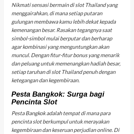
Nikmati sensasi bermain di slot Thailand yang
menggairahkan, di mana setiap putaran
gulungan membawa kamu lebih dekat kepada
kemenangan besar. Rasakan tegangnya saat
simbol-simbol mulai berputar dan berharap
agar kombinasi yang menguntungkan akan
muncul. Dengan fitur-fitur bonus yang menarik
dan peluang untuk memenangkan hadiah besar,
setiap taruhan di slot Thailand penuh dengan
ketegangan dan kegembiraan.
Pesta Bangkok: Surga bagi
Pencinta Slot
Pesta Bangkok adalah tempat di mana para
pencinta slot berkumpul untuk merayakan
kegembiraan dan keseruan perjudian online. Di