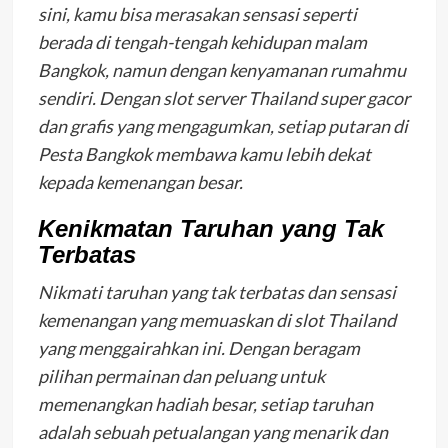
sini, kamu bisa merasakan sensasi seperti
berada di tengah-tengah kehidupan malam
Bangkok, namun dengan kenyamanan rumahmu
sendiri. Dengan slot server Thailand super gacor
dan grafis yang mengagumkan, setiap putaran di
Pesta Bangkok membawa kamu lebih dekat
kepada kemenangan besar.
Kenikmatan Taruhan yang Tak
Terbatas
Nikmati taruhan yang tak terbatas dan sensasi
kemenangan yang memuaskan di slot Thailand
yang menggairahkan ini. Dengan beragam
pilihan permainan dan peluang untuk
memenangkan hadiah besar, setiap taruhan
adalah sebuah petualangan yang menarik dan