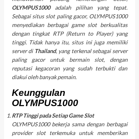
OLYMPUS1000
adalah pilihan yang tepat.
Sebagai situs slot paling gacor, OLYMPUS1000
menyediakan berbagai game slot berkualitas
dengan tingkat RTP (Return to Player) yang
tinggi. Tidak hanya itu, situs ini juga memiliki
server di
Thailand
, yang terkenal sebagai server
paling gacor untuk bermain slot, dengan
reputasi kegacoran yang sudah terbukti dan
diakui oleh banyak pemain.
Keunggulan
OLYMPUS1000
RTP Tinggi pada Setiap Game Slot
OLYMPUS1000 bekerja sama dengan berbagai
provider slot terkemuka untuk memberikan