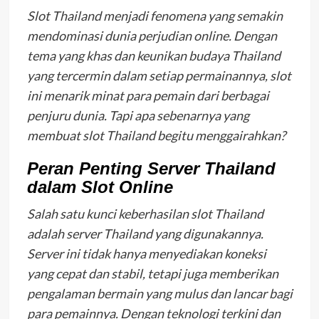
Slot Thailand menjadi fenomena yang semakin
mendominasi dunia perjudian online. Dengan
tema yang khas dan keunikan budaya Thailand
yang tercermin dalam setiap permainannya, slot
ini menarik minat para pemain dari berbagai
penjuru dunia. Tapi apa sebenarnya yang
membuat slot Thailand begitu menggairahkan?
Peran Penting Server Thailand
dalam Slot Online
Salah satu kunci keberhasilan slot Thailand
adalah server Thailand yang digunakannya.
Server ini tidak hanya menyediakan koneksi
yang cepat dan stabil, tetapi juga memberikan
pengalaman bermain yang mulus dan lancar bagi
para pemainnya. Dengan teknologi terkini dan