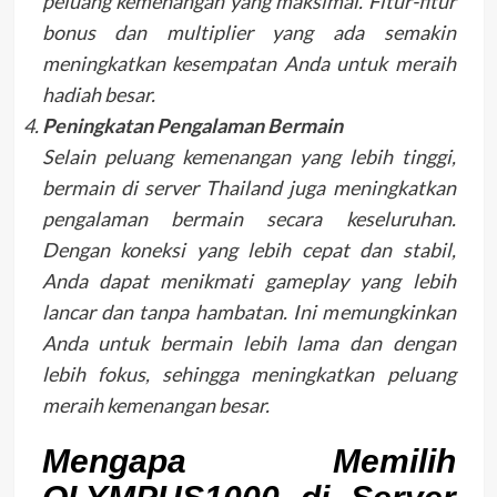
peluang kemenangan yang maksimal. Fitur-fitur
bonus dan multiplier yang ada semakin
meningkatkan kesempatan Anda untuk meraih
hadiah besar.
Peningkatan Pengalaman Bermain
Selain peluang kemenangan yang lebih tinggi,
bermain di server Thailand juga meningkatkan
pengalaman bermain secara keseluruhan.
Dengan koneksi yang lebih cepat dan stabil,
Anda dapat menikmati gameplay yang lebih
lancar dan tanpa hambatan. Ini memungkinkan
Anda untuk bermain lebih lama dan dengan
lebih fokus, sehingga meningkatkan peluang
meraih kemenangan besar.
Mengapa Memilih