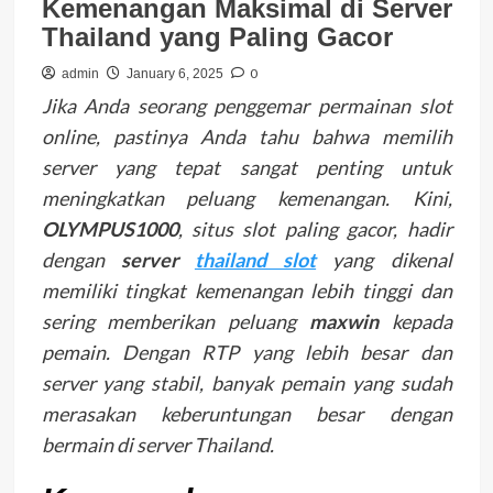
Kemenangan Maksimal di Server
Thailand yang Paling Gacor
0
admin
January 6, 2025
Jika Anda seorang penggemar permainan slot
online, pastinya Anda tahu bahwa memilih
server yang tepat sangat penting untuk
meningkatkan peluang kemenangan. Kini,
OLYMPUS1000
, situs slot paling gacor, hadir
dengan
server
thailand slot
yang dikenal
memiliki tingkat kemenangan lebih tinggi dan
sering memberikan peluang
maxwin
kepada
pemain. Dengan RTP yang lebih besar dan
server yang stabil, banyak pemain yang sudah
merasakan keberuntungan besar dengan
bermain di server Thailand.