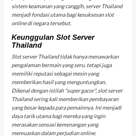
sistem keamanan yang canggih, server Thailand
menjadi fondasi utama bagi kesuksesan slot
online di negara tersebut.
Keunggulan Slot Server
Thailand
Slot server Thailand tidak hanya menawarkan
pengalaman bermain yang seru, tetapi juga
memiliki reputasi sebagai mesin yang
memberikan hasil yang menguntungkan.
Dikenal dengan istilah "super gacor", slot server
Thailand sering kali memberikan pembayaran
yang besar kepada para pemainnya. Ini menjadi
daya tarik utama bagi mereka yang ingin
merasakan sensasi kemenangan yang
memuaskan dalam perjudian online.