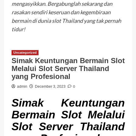
mengasyikkan. Bergabunglah sekarang dan
rasakan sendiri keseruan dan kegembiraan
bermain di dunia slot Thailand yang tak pernah
tidur!
Uncategorized
Simak Keuntungan Bermain Slot
Melalui Slot Server Thailand
yang Profesional
0
admin
December 3, 2023
Simak Keuntungan
Bermain Slot Melalui
Slot Server Thailand