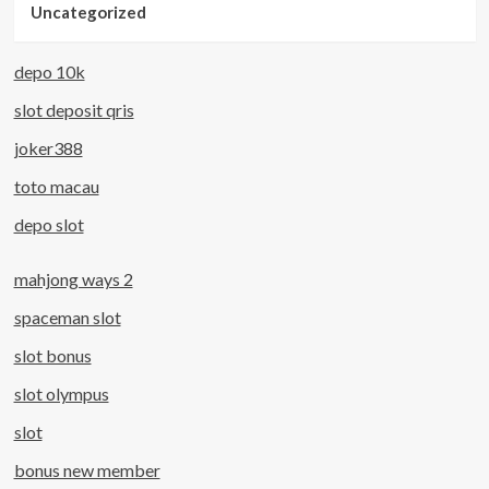
Uncategorized
depo 10k
slot deposit qris
joker388
toto macau
depo slot
mahjong ways 2
spaceman slot
slot bonus
slot olympus
slot
bonus new member