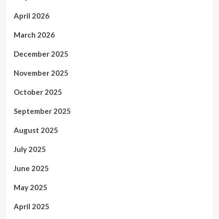
April 2026
March 2026
December 2025
November 2025
October 2025
September 2025
August 2025
July 2025
June 2025
May 2025
April 2025