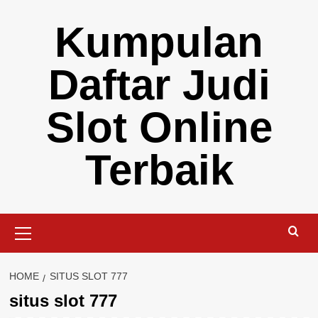
Skip
Kumpulan
to
content
Daftar Judi
Slot Online
Terbaik
Primary
Menu
HOME
SITUS SLOT 777
situs slot 777