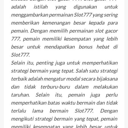
adalah istilah yang digunakan untuk
menggambarkan permainan Slot777 yang sering
memberikan kemenangan besar kepada para
pemain. Dengan memilih permainan slot gacor
777, pemain memiliki kesempatan yang lebih
besar untuk mendapatkan bonus hebat di
Slot777.
Selain itu, penting juga untuk memperhatikan
strategi bermain yang tepat. Salah satu strategi
terbaik adalah mengatur modal secara bijaksana
dan tidak terburu-buru dalam melakukan
taruhan. Selain itu, pemain juga perlu
memperhatikan batas waktu bermain dan tidak
terlalu lama bermain Slot777. Dengan
mengikuti strategi bermain yang tepat, pemain
memiliki kesempatan yang lebih besar untuk