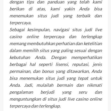
dengan tips dan panduan yang telah kami
berikan di atas, kami yakin Anda bisa
menemukan situs judi yang terbaik dan
terpercaya.
Sebagai kesimpulan, navigasi situs judi live
casino online terpercaya dan terlengkap
memang membutuhkan perhatian dan ketelitian
dalam memilih situs yang paling sesuai dengan
kebutuhan Anda. Dengan memperhatikan
berbagai hal seperti lisensi, reputasi, jenis
permainan, dan bonus yang ditawarkan, Anda
bisa menemukan situs judi yang tepat untuk
Anda. Jadi, mulailah bermain dan nikmati
pengalaman berjudi yang seru dan
menguntungkan di situs judi live casino online
terpercaya dan terlengkap.