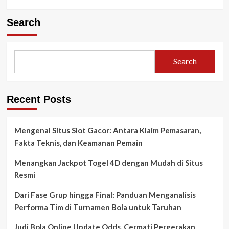
Search
Search
Recent Posts
Mengenal Situs Slot Gacor: Antara Klaim Pemasaran,
Fakta Teknis, dan Keamanan Pemain
Menangkan Jackpot Togel 4D dengan Mudah di Situs
Resmi
Dari Fase Grup hingga Final: Panduan Menganalisis
Performa Tim di Turnamen Bola untuk Taruhan
Judi Bola Online Update Odds, Cermati Pergerakan