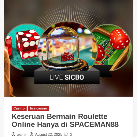
Casino
live casino
Keseruan Bermain Roulette
Online Hanya di SPACEMAN88
0
admin
August 22, 2025