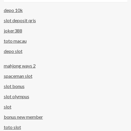
depo 10k
slot deposit qris
joker388
toto macau
depo slot
mahjong ways 2
spaceman slot
slot bonus
slot olympus
slot
bonus new member
toto slot