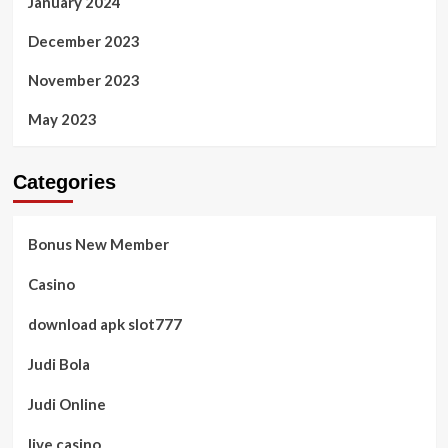
January 2024
December 2023
November 2023
May 2023
Categories
Bonus New Member
Casino
download apk slot777
Judi Bola
Judi Online
live casino