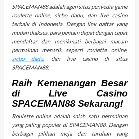
SPACEMAN88 adalah agen situs penyedia game
roulette online, sicbo dadu, dan live casino
terbaik di Indonesia. Dengan link daftar yang
mudah diakses, para pemain dapat dengan cepat
mendaftar dan menikmati berbagai macam
permainan menarik seperti roulette online,
sicbo dadu
, dan live casino di situs
SPACEMAN88.
Raih Kemenangan Besar
di Live Casino
SPACEMAN88 Sekarang!
Roulette online adalah salah satu permainan
yang paling populer di SPACEMAN88. Dengan
berbagai pilihan meja dan taruhan yang