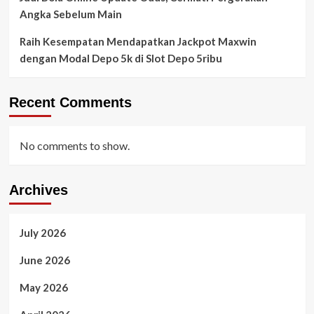
Angka Sebelum Main
Raih Kesempatan Mendapatkan Jackpot Maxwin
dengan Modal Depo 5k di Slot Depo 5ribu
Recent Comments
No comments to show.
Archives
July 2026
June 2026
May 2026