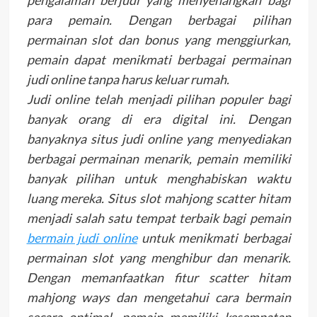
pengalaman berjudi yang menyenangkan bagi
para pemain. Dengan berbagai pilihan
permainan slot dan bonus yang menggiurkan,
pemain dapat menikmati berbagai permainan
judi online tanpa harus keluar rumah.
Judi online telah menjadi pilihan populer bagi
banyak orang di era digital ini. Dengan
banyaknya situs judi online yang menyediakan
berbagai permainan menarik, pemain memiliki
banyak pilihan untuk menghabiskan waktu
luang mereka. Situs slot mahjong scatter hitam
menjadi salah satu tempat terbaik bagi pemain
bermain judi online
untuk menikmati berbagai
permainan slot yang menghibur dan menarik.
Dengan memanfaatkan fitur scatter hitam
mahjong ways dan mengetahui cara bermain