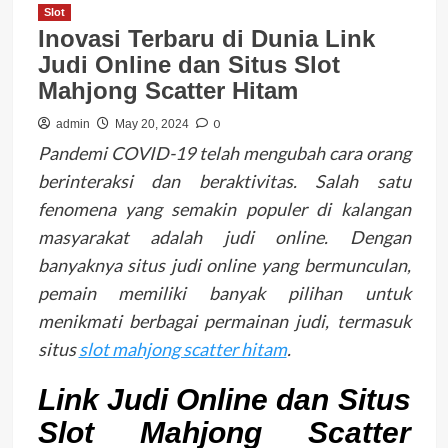
Slot
Inovasi Terbaru di Dunia Link
Judi Online dan Situs Slot
Mahjong Scatter Hitam
0
admin
May 20, 2024
Pandemi COVID-19 telah mengubah cara orang
berinteraksi dan beraktivitas. Salah satu
fenomena yang semakin populer di kalangan
masyarakat adalah judi online. Dengan
banyaknya situs judi online yang bermunculan,
pemain memiliki banyak pilihan untuk
menikmati berbagai permainan judi, termasuk
situs
slot mahjong scatter hitam
.
Link Judi Online dan Situs
Slot Mahjong Scatter