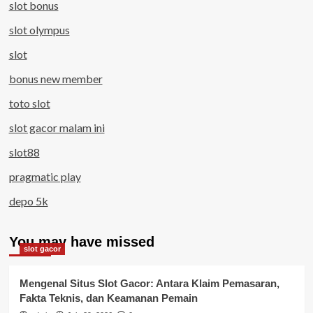
slot bonus
slot olympus
slot
bonus new member
toto slot
slot gacor malam ini
slot88
pragmatic play
depo 5k
You may have missed
slot gacor
Mengenal Situs Slot Gacor: Antara Klaim Pemasaran,
Fakta Teknis, dan Keamanan Pemain