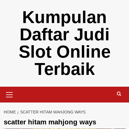
Skip
Kumpulan
to
content
Daftar Judi
Slot Online
Terbaik
Primary
Menu
HOME
SCATTER HITAM MAHJONG WAYS
scatter hitam mahjong ways