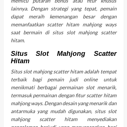
memicu putaran bonus atau fitur khusus
lainnya. Dengan strategi yang tepat, pemain
dapat meraih kemenangan besar dengan
memanfaatkan scatter hitam mahjong ways
saat bermain di situs slot mahjong scatter
hitam.
Situs Slot Mahjong Scatter
Hitam
Situs slot mahjong scatter hitam adalah tempat
terbaik bagi pemain judi online untuk
menikmati berbagai permainan slot menarik,
termasuk permainan dengan fitur scatter hitam
mahjong ways. Dengan desain yang menarik dan
antarmuka yang mudah digunakan, situs slot
mahjong scatter hitam menyediakan