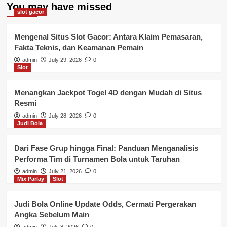
You may have missed
slot gacor
Mengenal Situs Slot Gacor: Antara Klaim Pemasaran,
Fakta Teknis, dan Keamanan Pemain
admin
July 29, 2026
0
Slot
Menangkan Jackpot Togel 4D dengan Mudah di Situs
Resmi
admin
July 28, 2026
0
Judi Bola
Dari Fase Grup hingga Final: Panduan Menganalisis
Performa Tim di Turnamen Bola untuk Taruhan
admin
July 21, 2026
0
Mix Parlay
Slot
Judi Bola Online Update Odds, Cermati Pergerakan
Angka Sebelum Main