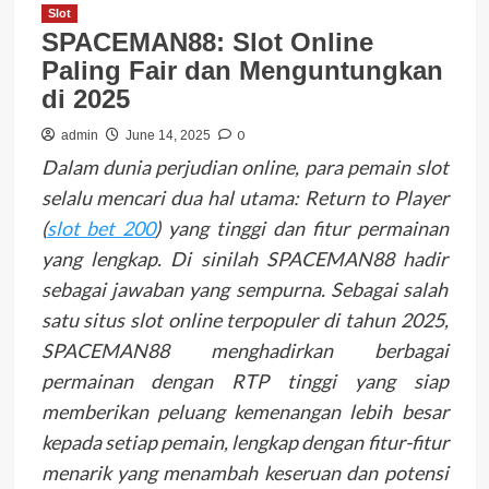
Slot
SPACEMAN88: Slot Online
Paling Fair dan Menguntungkan
di 2025
0
admin
June 14, 2025
Dalam dunia perjudian online, para pemain slot
selalu mencari dua hal utama: Return to Player
(
slot bet 200
) yang tinggi dan fitur permainan
yang lengkap. Di sinilah SPACEMAN88 hadir
sebagai jawaban yang sempurna. Sebagai salah
satu situs slot online terpopuler di tahun 2025,
SPACEMAN88 menghadirkan berbagai
permainan dengan RTP tinggi yang siap
memberikan peluang kemenangan lebih besar
kepada setiap pemain, lengkap dengan fitur-fitur
menarik yang menambah keseruan dan potensi