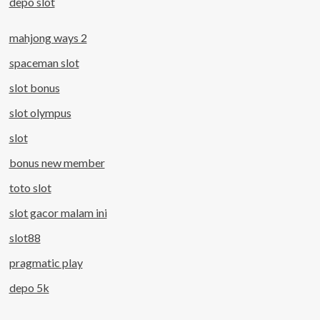
depo slot
mahjong ways 2
spaceman slot
slot bonus
slot olympus
slot
bonus new member
toto slot
slot gacor malam ini
slot88
pragmatic play
depo 5k