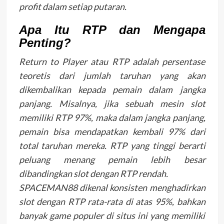
profit dalam setiap putaran.
Apa Itu RTP dan Mengapa
Penting?
Return to Player atau RTP adalah persentase
teoretis dari jumlah taruhan yang akan
dikembalikan kepada pemain dalam jangka
panjang. Misalnya, jika sebuah mesin slot
memiliki RTP 97%, maka dalam jangka panjang,
pemain bisa mendapatkan kembali 97% dari
total taruhan mereka. RTP yang tinggi berarti
peluang menang pemain lebih besar
dibandingkan slot dengan RTP rendah.
SPACEMAN88 dikenal konsisten menghadirkan
slot dengan RTP rata-rata di atas 95%, bahkan
banyak game populer di situs ini yang memiliki