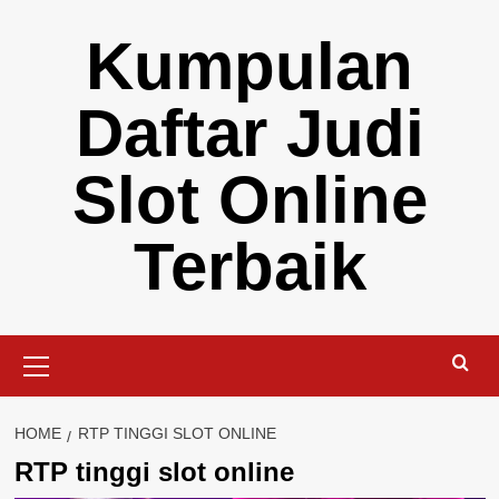
Skip
Kumpulan
to
content
Daftar Judi
Slot Online
Terbaik
Primary
Menu
HOME
RTP TINGGI SLOT ONLINE
RTP tinggi slot online