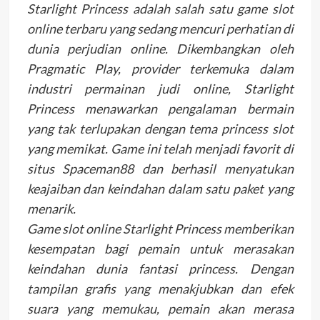
Starlight Princess adalah salah satu game slot
online terbaru yang sedang mencuri perhatian di
dunia perjudian online. Dikembangkan oleh
Pragmatic Play, provider terkemuka dalam
industri permainan judi online, Starlight
Princess menawarkan pengalaman bermain
yang tak terlupakan dengan tema princess slot
yang memikat. Game ini telah menjadi favorit di
situs Spaceman88 dan berhasil menyatukan
keajaiban dan keindahan dalam satu paket yang
menarik.
Game slot online Starlight Princess memberikan
kesempatan bagi pemain untuk merasakan
keindahan dunia fantasi princess. Dengan
tampilan grafis yang menakjubkan dan efek
suara yang memukau, pemain akan merasa