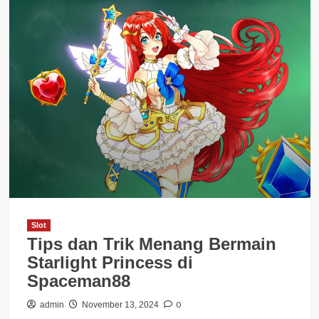
Slot
Tips dan Trik Menang Bermain
Starlight Princess di
Spaceman88
0
admin
November 13, 2024