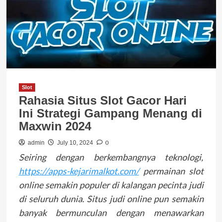
Slot
Rahasia Situs Slot Gacor Hari
Ini Strategi Gampang Menang di
Maxwin 2024
0
admin
July 10, 2024
Seiring dengan berkembangnya teknologi,
https://apps-kejarimalkot.com/
permainan slot
online semakin populer di kalangan pecinta judi
di seluruh dunia. Situs judi online pun semakin
banyak bermunculan dengan menawarkan