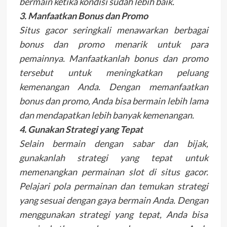
bermain ketika kondisi sudah lebih baik.
3. Manfaatkan Bonus dan Promo
Situs gacor seringkali menawarkan berbagai
bonus dan promo menarik untuk para
pemainnya. Manfaatkanlah bonus dan promo
tersebut untuk meningkatkan peluang
kemenangan Anda. Dengan memanfaatkan
bonus dan promo, Anda bisa bermain lebih lama
dan mendapatkan lebih banyak kemenangan.
4. Gunakan Strategi yang Tepat
Selain bermain dengan sabar dan bijak,
gunakanlah strategi yang tepat untuk
memenangkan permainan slot di situs gacor.
Pelajari pola permainan dan temukan strategi
yang sesuai dengan gaya bermain Anda. Dengan
menggunakan strategi yang tepat, Anda bisa