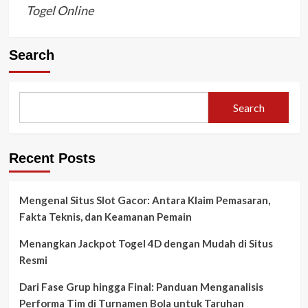
Togel Online
Search
Search
Recent Posts
Mengenal Situs Slot Gacor: Antara Klaim Pemasaran,
Fakta Teknis, dan Keamanan Pemain
Menangkan Jackpot Togel 4D dengan Mudah di Situs
Resmi
Dari Fase Grup hingga Final: Panduan Menganalisis
Performa Tim di Turnamen Bola untuk Taruhan