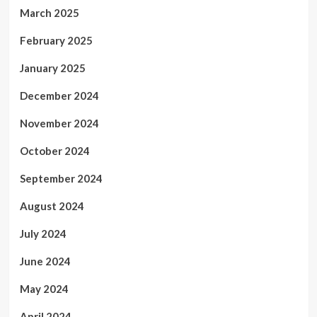
March 2025
February 2025
January 2025
December 2024
November 2024
October 2024
September 2024
August 2024
July 2024
June 2024
May 2024
April 2024