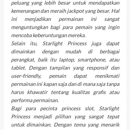
peluang yang lebih besar untuk mendapatkan
kemenangan dan meraih jackpot yang besar. Hal
ini menjadikan permainan ini sangat
menguntungkan bagi para pemain yang ingin
mencoba keberuntungan mereka.
Selain itu, Starlight Princess juga dapat
dimainkan dengan mudah di berbagai
perangkat, baik itu laptop, smartphone, atau
tablet. Dengan tampilan yang responsif dan
user-friendly, pemain dapat menikmati
permainan ini kapan saja dan di mana saja tanpa
harus khawatir tentang kualitas grafis atau
performa permainan.
Bagi para pecinta princess slot, Starlight
Princess menjadi pilihan yang sangat tepat
untuk dimainkan. Dengan tema yang menarik