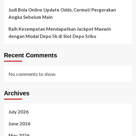
Judi Bola Online Update Odds, Cermati Pergerakan
Angka Sebelum Main
Raih Kesempatan Mendapatkan Jackpot Maxwin
dengan Modal Depo 5k di Slot Depo 5ribu
Recent Comments
No comments to show.
Archives
July 2026
June 2026
May 2026