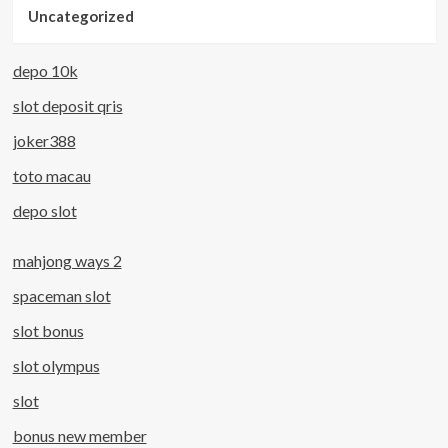
Uncategorized
depo 10k
slot deposit qris
joker388
toto macau
depo slot
mahjong ways 2
spaceman slot
slot bonus
slot olympus
slot
bonus new member