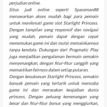
perjudian online.
Situs judi online seperti Spaceman88
menawarkan akses mudah bagi para pemain
untuk menikmati game slot Starlight Princess.
Dengan tampilan yang responsif dan navigasi
yang mudah, pemain dapat dengan cepat
menemukan game ini dan mulai memainkannya
tanpa kendala. Dukungan dari Pragmatic Play
juga menjadikan pengalaman bermain semakin
menyenangkan, dengan fitur-fitur canggih yang
memastikan fairness dalam setiap putaran.
Dengan kesuksesan Starlight Princess, semakin
banyak pemain yang tertarik untuk mencoba
game ini dan merasakan keajaiban dunia
princess. Dengan peluang kemenangan yang
besar dan fitur-fitur bonus yang menggiurkan,