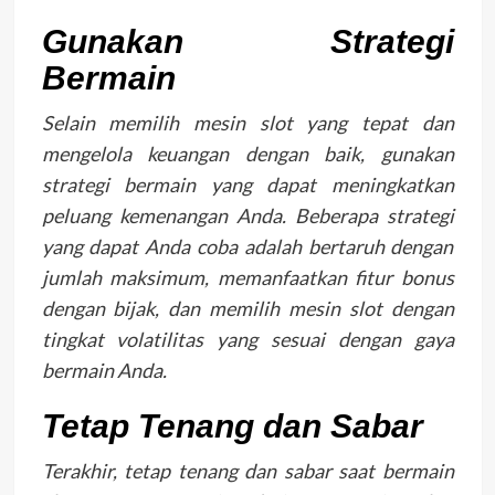
Gunakan Strategi
Bermain
Selain memilih mesin slot yang tepat dan
mengelola keuangan dengan baik, gunakan
strategi bermain yang dapat meningkatkan
peluang kemenangan Anda. Beberapa strategi
yang dapat Anda coba adalah bertaruh dengan
jumlah maksimum, memanfaatkan fitur bonus
dengan bijak, dan memilih mesin slot dengan
tingkat volatilitas yang sesuai dengan gaya
bermain Anda.
Tetap Tenang dan Sabar
Terakhir, tetap tenang dan sabar saat bermain