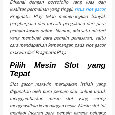
Dikenal dengan portofolio yang luas dan
kualitas permainan yang tinggi,
situs slot gacor
Pragmatic Play telah memenangkan banyak
penghargaan dan meraih pengakuan dari para
pemain kasino online. Namun, ada satu misteri
yang membuat para pemain penasaran, yaitu
cara mendapatkan kemenangan pada slot gacor
maxwin dari Pragmatic Play.
Pilih Mesin Slot yang
Tepat
Slot gacor maxwin merupakan istilah yang
digunakan oleh para pemain slot online untuk
menggambarkan mesin slot yang sering
menghasilkan kemenangan besar. Mesin slot ini
menjadi incaran para pemain karena peluang