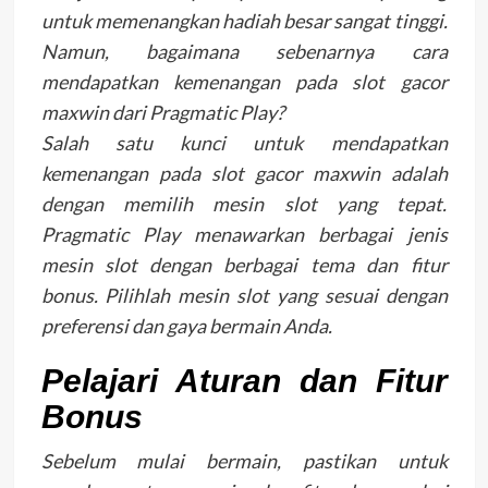
untuk memenangkan hadiah besar sangat tinggi.
Namun, bagaimana sebenarnya cara
mendapatkan kemenangan pada slot gacor
maxwin dari Pragmatic Play?
Salah satu kunci untuk mendapatkan
kemenangan pada slot gacor maxwin adalah
dengan memilih mesin slot yang tepat.
Pragmatic Play menawarkan berbagai jenis
mesin slot dengan berbagai tema dan fitur
bonus. Pilihlah mesin slot yang sesuai dengan
preferensi dan gaya bermain Anda.
Pelajari Aturan dan Fitur
Bonus
Sebelum mulai bermain, pastikan untuk