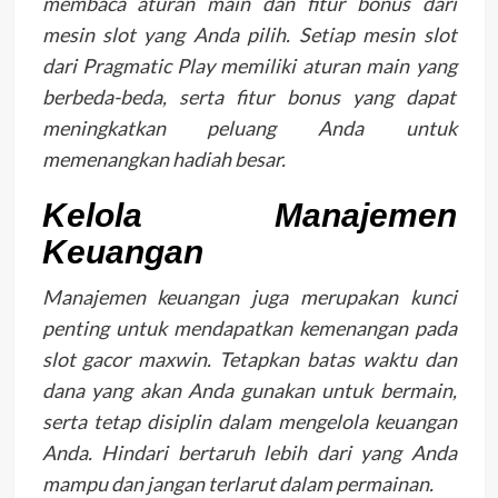
membaca aturan main dan fitur bonus dari
mesin slot yang Anda pilih. Setiap mesin slot
dari Pragmatic Play memiliki aturan main yang
berbeda-beda, serta fitur bonus yang dapat
meningkatkan peluang Anda untuk
memenangkan hadiah besar.
Kelola Manajemen
Keuangan
Manajemen keuangan juga merupakan kunci
penting untuk mendapatkan kemenangan pada
slot gacor maxwin. Tetapkan batas waktu dan
dana yang akan Anda gunakan untuk bermain,
serta tetap disiplin dalam mengelola keuangan
Anda. Hindari bertaruh lebih dari yang Anda
mampu dan jangan terlarut dalam permainan.