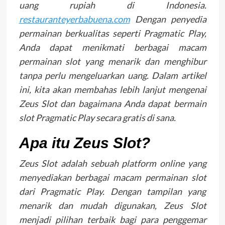
uang rupiah di Indonesia.
restauranteyerbabuena.com
Dengan penyedia
permainan berkualitas seperti Pragmatic Play,
Anda dapat menikmati berbagai macam
permainan slot yang menarik dan menghibur
tanpa perlu mengeluarkan uang. Dalam artikel
ini, kita akan membahas lebih lanjut mengenai
Zeus Slot dan bagaimana Anda dapat bermain
slot Pragmatic Play secara gratis di sana.
Apa itu Zeus Slot?
Zeus Slot adalah sebuah platform online yang
menyediakan berbagai macam permainan slot
dari Pragmatic Play. Dengan tampilan yang
menarik dan mudah digunakan, Zeus Slot
menjadi pilihan terbaik bagi para penggemar