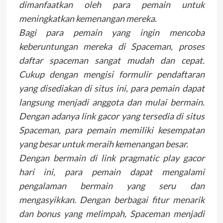
dimanfaatkan oleh para pemain untuk
meningkatkan kemenangan mereka.
Bagi para pemain yang ingin mencoba
keberuntungan mereka di Spaceman, proses
daftar spaceman sangat mudah dan cepat.
Cukup dengan mengisi formulir pendaftaran
yang disediakan di situs ini, para pemain dapat
langsung menjadi anggota dan mulai bermain.
Dengan adanya link gacor yang tersedia di situs
Spaceman, para pemain memiliki kesempatan
yang besar untuk meraih kemenangan besar.
Dengan bermain di link pragmatic play gacor
hari ini, para pemain dapat mengalami
pengalaman bermain yang seru dan
mengasyikkan. Dengan berbagai fitur menarik
dan bonus yang melimpah, Spaceman menjadi