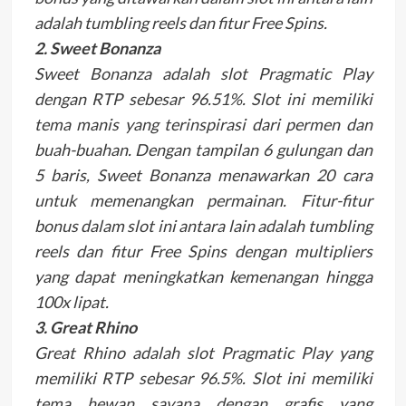
adalah tumbling reels dan fitur Free Spins.
2. Sweet Bonanza
Sweet Bonanza adalah slot Pragmatic Play
dengan RTP sebesar 96.51%. Slot ini memiliki
tema manis yang terinspirasi dari permen dan
buah-buahan. Dengan tampilan 6 gulungan dan
5 baris, Sweet Bonanza menawarkan 20 cara
untuk memenangkan permainan. Fitur-fitur
bonus dalam slot ini antara lain adalah tumbling
reels dan fitur Free Spins dengan multipliers
yang dapat meningkatkan kemenangan hingga
100x lipat.
3. Great Rhino
Great Rhino adalah slot Pragmatic Play yang
memiliki RTP sebesar 96.5%. Slot ini memiliki
tema hewan savana dengan grafis yang