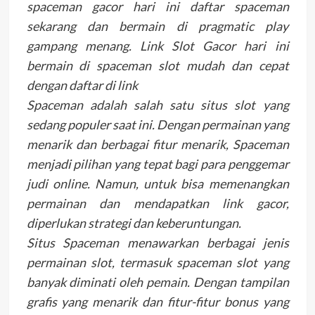
spaceman gacor hari ini daftar spaceman
sekarang dan bermain di pragmatic play
gampang menang. Link Slot Gacor hari ini
bermain di spaceman slot mudah dan cepat
dengan daftar di link
Spaceman adalah salah satu situs slot yang
sedang populer saat ini. Dengan permainan yang
menarik dan berbagai fitur menarik, Spaceman
menjadi pilihan yang tepat bagi para penggemar
judi online. Namun, untuk bisa memenangkan
permainan dan mendapatkan link gacor,
diperlukan strategi dan keberuntungan.
Situs Spaceman menawarkan berbagai jenis
permainan slot, termasuk spaceman slot yang
banyak diminati oleh pemain. Dengan tampilan
grafis yang menarik dan fitur-fitur bonus yang