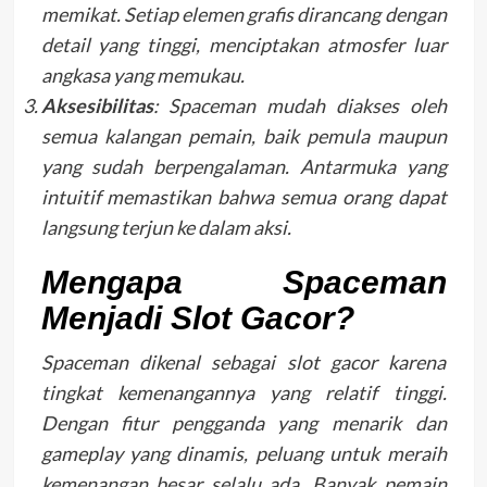
memikat. Setiap elemen grafis dirancang dengan
detail yang tinggi, menciptakan atmosfer luar
angkasa yang memukau.
Aksesibilitas
: Spaceman mudah diakses oleh
semua kalangan pemain, baik pemula maupun
yang sudah berpengalaman. Antarmuka yang
intuitif memastikan bahwa semua orang dapat
langsung terjun ke dalam aksi.
Mengapa Spaceman
Menjadi Slot Gacor?
Spaceman dikenal sebagai slot gacor karena
tingkat kemenangannya yang relatif tinggi.
Dengan fitur pengganda yang menarik dan
gameplay yang dinamis, peluang untuk meraih
kemenangan besar selalu ada. Banyak pemain