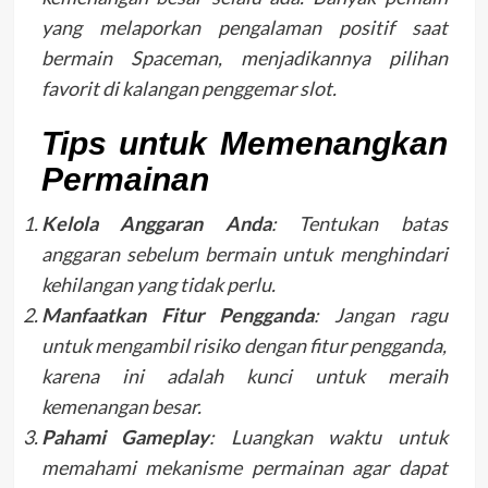
yang melaporkan pengalaman positif saat
bermain Spaceman, menjadikannya pilihan
favorit di kalangan penggemar slot.
Tips untuk Memenangkan
Permainan
Kelola Anggaran Anda
: Tentukan batas
anggaran sebelum bermain untuk menghindari
kehilangan yang tidak perlu.
Manfaatkan Fitur Pengganda
: Jangan ragu
untuk mengambil risiko dengan fitur pengganda,
karena ini adalah kunci untuk meraih
kemenangan besar.
Pahami Gameplay
: Luangkan waktu untuk
memahami mekanisme permainan agar dapat