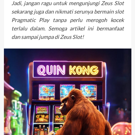
Jadi, jangan ragu untuk mengunjungi Zeus Slot
sekarang juga dan nikmati serunya bermain slot
Pragmatic Play tanpa perlu merogoh kocek
terlalu dalam. Semoga artikel ini bermanfaat
dan sampai jumpa di Zeus Slot!