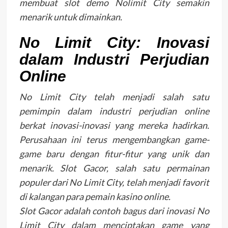
membuat slot demo Nolimit City semakin
menarik untuk dimainkan.
No Limit City: Inovasi
dalam Industri Perjudian
Online
No Limit City telah menjadi salah satu
pemimpin dalam industri perjudian online
berkat inovasi-inovasi yang mereka hadirkan.
Perusahaan ini terus mengembangkan game-
game baru dengan fitur-fitur yang unik dan
menarik. Slot Gacor, salah satu permainan
populer dari No Limit City, telah menjadi favorit
di kalangan para pemain kasino online.
Slot Gacor adalah contoh bagus dari inovasi No
Limit City dalam menciptakan game yang