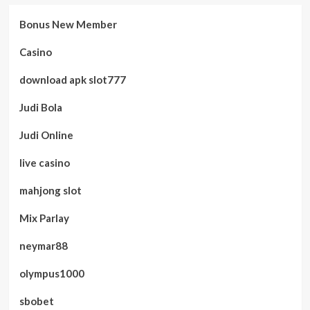
Bonus New Member
Casino
download apk slot777
Judi Bola
Judi Online
live casino
mahjong slot
Mix Parlay
neymar88
olympus1000
sbobet