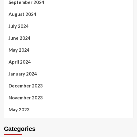
September 2024
August 2024
July 2024
June 2024
May 2024
April 2024
January 2024
December 2023
November 2023
May 2023
Categories