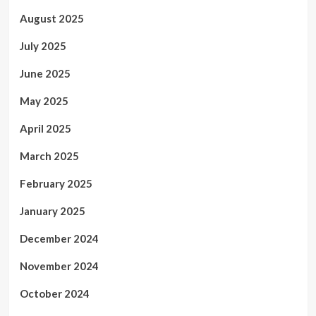
August 2025
July 2025
June 2025
May 2025
April 2025
March 2025
February 2025
January 2025
December 2024
November 2024
October 2024