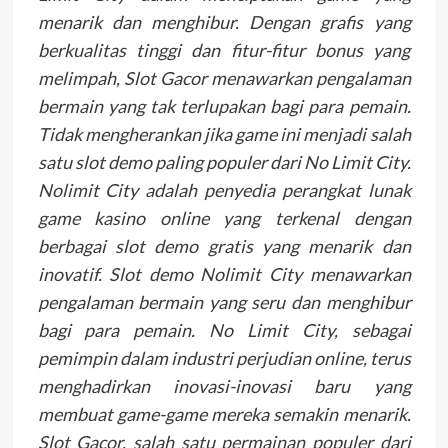
menarik dan menghibur. Dengan grafis yang
berkualitas tinggi dan fitur-fitur bonus yang
melimpah, Slot Gacor menawarkan pengalaman
bermain yang tak terlupakan bagi para pemain.
Tidak mengherankan jika game ini menjadi salah
satu slot demo paling populer dari No Limit City.
Nolimit City adalah penyedia perangkat lunak
game kasino online yang terkenal dengan
berbagai slot demo gratis yang menarik dan
inovatif. Slot demo Nolimit City menawarkan
pengalaman bermain yang seru dan menghibur
bagi para pemain. No Limit City, sebagai
pemimpin dalam industri perjudian online, terus
menghadirkan inovasi-inovasi baru yang
membuat game-game mereka semakin menarik.
Slot Gacor, salah satu permainan populer dari