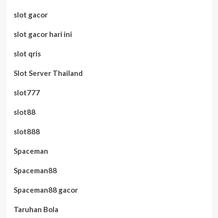
slot gacor
slot gacor hari ini
slot qris
Slot Server Thailand
slot777
slot88
slot888
Spaceman
Spaceman88
Spaceman88 gacor
Taruhan Bola