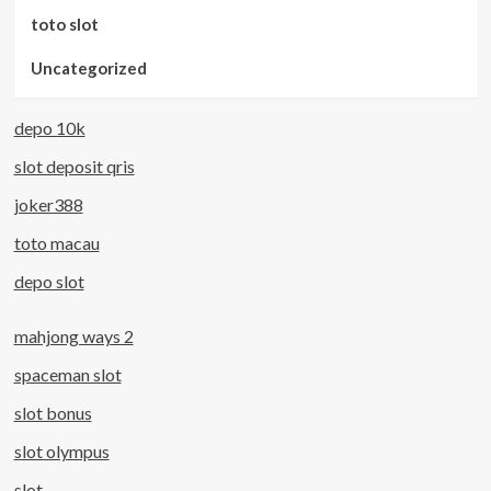
toto slot
Uncategorized
depo 10k
slot deposit qris
joker388
toto macau
depo slot
mahjong ways 2
spaceman slot
slot bonus
slot olympus
slot