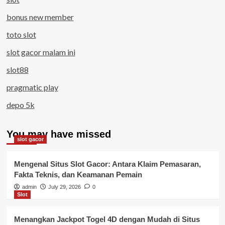
bonus new member
toto slot
slot gacor malam ini
slot88
pragmatic play
depo 5k
You may have missed
slot gacor
Mengenal Situs Slot Gacor: Antara Klaim Pemasaran,
Fakta Teknis, dan Keamanan Pemain
admin
July 29, 2026
0
Slot
Menangkan Jackpot Togel 4D dengan Mudah di Situs