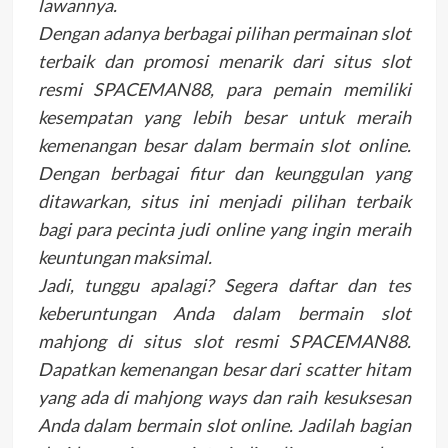
lawannya.
Dengan adanya berbagai pilihan permainan slot
terbaik dan promosi menarik dari situs slot
resmi SPACEMAN88, para pemain memiliki
kesempatan yang lebih besar untuk meraih
kemenangan besar dalam bermain slot online.
Dengan berbagai fitur dan keunggulan yang
ditawarkan, situs ini menjadi pilihan terbaik
bagi para pecinta judi online yang ingin meraih
keuntungan maksimal.
Jadi, tunggu apalagi? Segera daftar dan tes
keberuntungan Anda dalam bermain slot
mahjong di situs slot resmi SPACEMAN88.
Dapatkan kemenangan besar dari scatter hitam
yang ada di mahjong ways dan raih kesuksesan
Anda dalam bermain slot online. Jadilah bagian