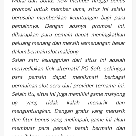
Mulai dari bonus new member hingga bonus
promosi untuk member lama, situs ini selalu
berusaha memberikan keuntungan bagi para
pemainnya. Dengan adanya promosi ini,
diharapkan para pemain dapat meningkatkan
peluang menang dan meraih kemenangan besar
dalam bermain slot mahjong.
Salah satu keunggulan dari situs ini adalah
menyediakan link alternatif PG Soft, sehingga
para pemain dapat menikmati berbagai
permainan slot seru dari provider ternama ini.
Selain itu, situs ini juga memiliki game mahjong
pg yang tidak kalah menarik dan
menguntungkan. Dengan grafis yang menarik
dan fitur bonus yang melimpah, game ini akan
membuat para pemain betah bermain dan