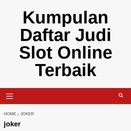
Skip
Kumpulan
to
content
Daftar Judi
Slot Online
Terbaik
Primary
Menu
HOME
JOKER
joker