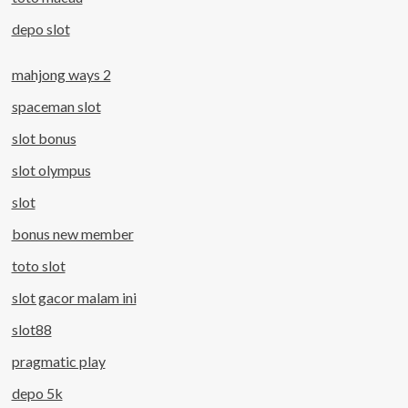
depo slot
mahjong ways 2
spaceman slot
slot bonus
slot olympus
slot
bonus new member
toto slot
slot gacor malam ini
slot88
pragmatic play
depo 5k