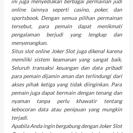
ini juga menyediakan berbagai permainan judi
online lainnya seperti casino, poker, dan
sportsbook. Dengan semua pilihan permainan
tersebut, para pemain dapat menikmati
pengalaman berjudi yang lengkap dan
menyenangkan.
Situs slot online Joker Slot juga dikenal karena
memiliki sistem keamanan yang sangat baik.
Seluruh transaksi keuangan dan data pribadi
para pemain dijamin aman dan terlindungi dari
akses pihak ketiga yang tidak diinginkan. Para
pemain juga dapat bermain dengan tenang dan
nyaman tanpa perlu khawatir tentang
kebocoran data atau penipuan yang mungkin
terjadi.
Apabila Anda ingin bergabung dengan Joker Slot