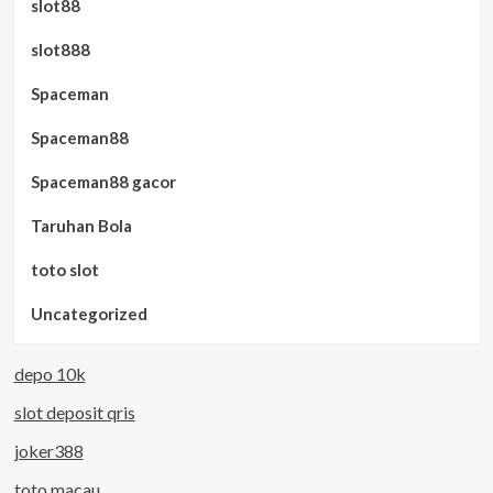
slot88
slot888
Spaceman
Spaceman88
Spaceman88 gacor
Taruhan Bola
toto slot
Uncategorized
depo 10k
slot deposit qris
joker388
toto macau