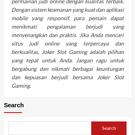
permainan judi online dengan kualitas terbaik.
Dengan sistem keamanan yang kuat dan aplikasi
mobile yang responsif, para pemain dapat
menikmati pengalaman berjudi yang
menyenangkan dan praktis. Jika Anda mencari
situs judi online yang terpercaya dan
berkualitas, Joker Slot Gaming adalah pilihan
yang tepat untuk Anda. Jangan ragu untuk
bergabung dan nikmati berbagai keuntungan
dan kepuasan berjudi bersama Joker Slot
Gaming.
Search
Search