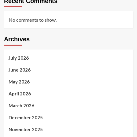
Recent Comments
No comments to show.
Archives
July 2026
June 2026
May 2026
April 2026
March 2026
December 2025
November 2025