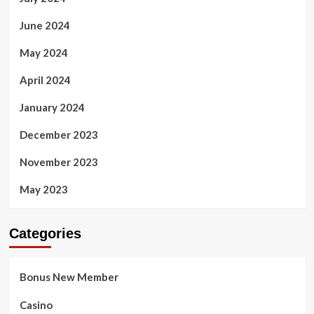
June 2024
May 2024
April 2024
January 2024
December 2023
November 2023
May 2023
Categories
Bonus New Member
Casino