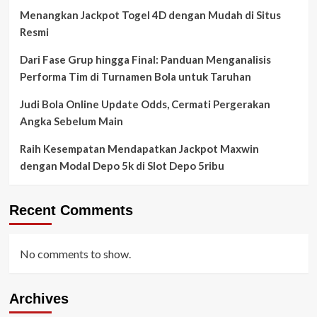
Menangkan Jackpot Togel 4D dengan Mudah di Situs
Resmi
Dari Fase Grup hingga Final: Panduan Menganalisis
Performa Tim di Turnamen Bola untuk Taruhan
Judi Bola Online Update Odds, Cermati Pergerakan
Angka Sebelum Main
Raih Kesempatan Mendapatkan Jackpot Maxwin
dengan Modal Depo 5k di Slot Depo 5ribu
Recent Comments
No comments to show.
Archives