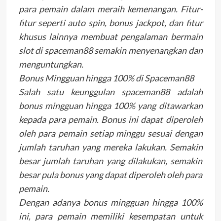
para pemain dalam meraih kemenangan. Fitur-
fitur seperti auto spin, bonus jackpot, dan fitur
khusus lainnya membuat pengalaman bermain
slot di spaceman88 semakin menyenangkan dan
menguntungkan.
Bonus Mingguan hingga 100% di Spaceman88
Salah satu keunggulan spaceman88 adalah
bonus mingguan hingga 100% yang ditawarkan
kepada para pemain. Bonus ini dapat diperoleh
oleh para pemain setiap minggu sesuai dengan
jumlah taruhan yang mereka lakukan. Semakin
besar jumlah taruhan yang dilakukan, semakin
besar pula bonus yang dapat diperoleh oleh para
pemain.
Dengan adanya bonus mingguan hingga 100%
ini, para pemain memiliki kesempatan untuk