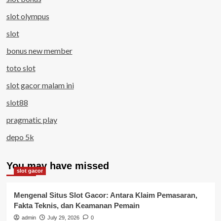
slot olympus
slot
bonus new member
toto slot
slot gacor malam ini
slot88
pragmatic play
depo 5k
You may have missed
slot gacor
Mengenal Situs Slot Gacor: Antara Klaim Pemasaran,
Fakta Teknis, dan Keamanan Pemain
admin
July 29, 2026
0