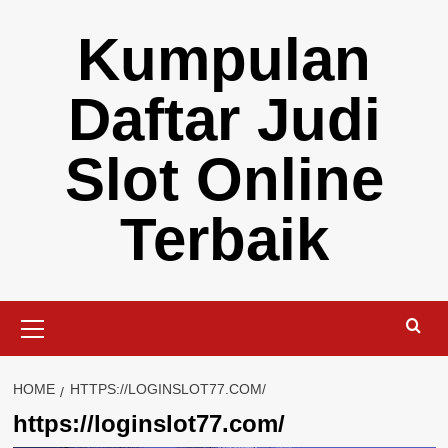
Skip
Kumpulan
to
content
Daftar Judi
Slot Online
Terbaik
Primary
Menu
HOME
HTTPS://LOGINSLOT77.COM/
https://loginslot77.com/