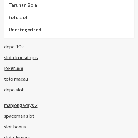
Taruhan Bola
toto slot
Uncategorized
depo 10k
slot deposit qris
joker388
toto macau
depo slot
mahjong ways 2
spaceman slot
slot bonus
slot olympus