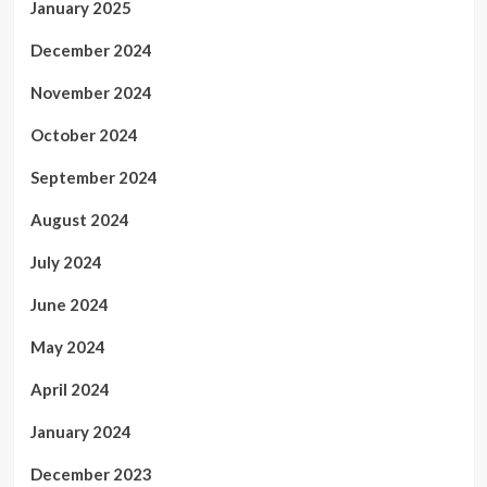
January 2025
December 2024
November 2024
October 2024
September 2024
August 2024
July 2024
June 2024
May 2024
April 2024
January 2024
December 2023