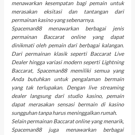
menawarkan kesempatan bagi pemain untuk
merasakan eksitasi dan tantangan dari
permainan kasino yang sebenarnya.
Spaceman88 menawarkan berbagai jenis
permainan Baccarat online yang dapat
dinikmati oleh pemain dari berbagai kalangan.
Dari permainan klasik seperti Baccarat Live
Dealer hingga variasi modern seperti Lightning
Baccarat, Spaceman88 memiliki semua yang
Anda butuhkan untuk pengalaman bermain
yang tak terlupakan. Dengan live streaming
dealer langsung dari studio kasino, pemain
dapat merasakan sensasi bermain di kasino
sungguhan tanpa harus meninggalkan rumah.
Selain permainan Baccarat online yang menarik,
Spaceman88 juga menawarkan berbagai