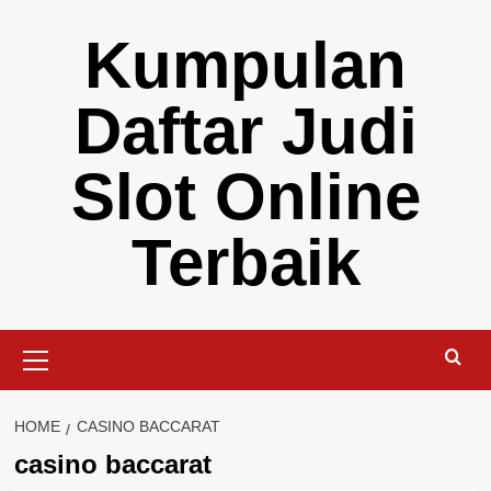
Skip
Kumpulan
to
content
Daftar Judi
Slot Online
Terbaik
Primary
Menu
HOME
CASINO BACCARAT
casino baccarat