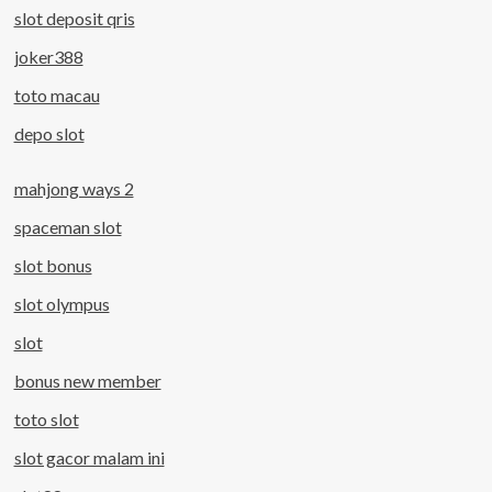
slot deposit qris
joker388
toto macau
depo slot
mahjong ways 2
spaceman slot
slot bonus
slot olympus
slot
bonus new member
toto slot
slot gacor malam ini