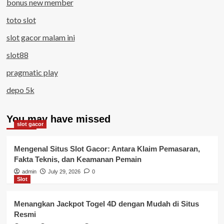
bonus new member
toto slot
slot gacor malam ini
slot88
pragmatic play
depo 5k
You may have missed
slot gacor
Mengenal Situs Slot Gacor: Antara Klaim Pemasaran,
Fakta Teknis, dan Keamanan Pemain
admin
July 29, 2026
0
Slot
Menangkan Jackpot Togel 4D dengan Mudah di Situs
Resmi