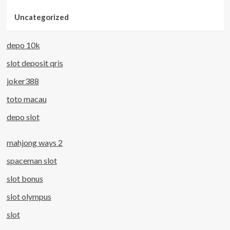
Uncategorized
depo 10k
slot deposit qris
joker388
toto macau
depo slot
mahjong ways 2
spaceman slot
slot bonus
slot olympus
slot