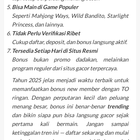
Bisa Main di Game Populer
Seperti Mahjong Ways, Wild Bandito, Starlight
Princess, dan lainnya.
Tidak Perlu Verifikasi Ribet
Cukup daftar, deposit, dan bonus langsung aktif.
Tersedia Setiap Hari di Situs Resmi
Bonus bukan promo dadakan, melainkan
program reguler dari situs gacor terpercaya.
Tahun 2025 jelas menjadi waktu terbaik untuk
memanfaatkan bonus new member dengan TO
ringan. Dengan perputaran kecil dan peluang
menang besar, bonus ini benar-benar
trending
dan bikin siapa pun bisa langsung gacor sejak
pertama kali bermain. Jangan sampai
ketinggalan tren ini — daftar sekarang dan mulai