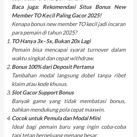
Baca juga: Rekomendasi Situs Bonus New
Member TO Kecil Paling Gacor 2025!
Kenapa bonus new member TO kecil jadi incaran
para pemain di tahun 2025?
TO Hanya 3x–5x, Bukan 20x Lagi
Pemain bisa mencapai syarat turnover dalam
waktu singkat dan cepat withdraw.
Bonus 100% dari Deposit Pertama
Tambahan modal langsung dobel tanpa ribet
klaim atau kode khusus.
Slot Gacor Support Bonus
Banyak game yang tidak membatasi bonus,
bahkan mendukung pola cepat maxwin.
Cocok untuk Pemula dan Modal Mini
Ideal bagi pemain baru yang ingin coba-coba
tapi tetap berpeluang menang besar.