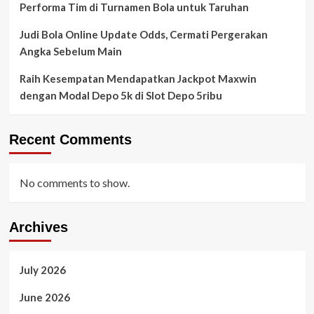
Performa Tim di Turnamen Bola untuk Taruhan
Judi Bola Online Update Odds, Cermati Pergerakan
Angka Sebelum Main
Raih Kesempatan Mendapatkan Jackpot Maxwin
dengan Modal Depo 5k di Slot Depo 5ribu
Recent Comments
No comments to show.
Archives
July 2026
June 2026