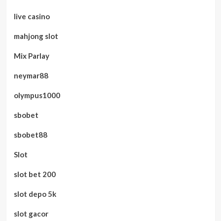
live casino
mahjong slot
Mix Parlay
neymar88
olympus1000
sbobet
sbobet88
Slot
slot bet 200
slot depo 5k
slot gacor