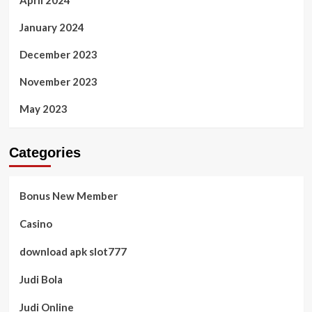
April 2024
January 2024
December 2023
November 2023
May 2023
Categories
Bonus New Member
Casino
download apk slot777
Judi Bola
Judi Online