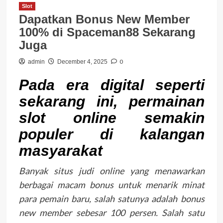
Slot
Dapatkan Bonus New Member
100% di Spaceman88 Sekarang
Juga
0
admin
December 4, 2025
Pada era digital seperti
sekarang ini, permainan
slot online semakin
populer di kalangan
masyarakat
Banyak situs judi online yang menawarkan
berbagai macam bonus untuk menarik minat
para pemain baru, salah satunya adalah bonus
new member sebesar 100 persen. Salah satu