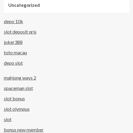
Uncategorized
depo 10k
slot deposit qris
joker388
toto macau
depo slot
mahjong ways 2
spaceman slot
slot bonus
slot olympus
slot
bonus new member