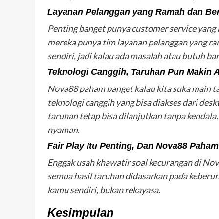
Layanan Pelanggan yang Ramah dan Be
Penting banget punya customer service yang b
mereka punya tim layanan pelanggan yang ra
sendiri, jadi kalau ada masalah atau butuh ba
Teknologi Canggih, Taruhan Pun Makin 
Nova88 paham banget kalau kita suka main 
teknologi canggih yang bisa diakses dari deskt
taruhan tetap bisa dilanjutkan tanpa kendala.
nyaman.
Fair Play Itu Penting, Dan Nova88 Paham
Enggak usah khawatir soal kecurangan di Nova8
semua hasil taruhan didasarkan pada keberunt
kamu sendiri, bukan rekayasa.
Kesimpulan