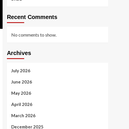
Recent Comments
No comments to show.
Archives
July 2026
June 2026
May 2026
April 2026
March 2026
December 2025