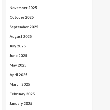
November 2025
October 2025
September 2025
August 2025
July 2025
June 2025
May 2025
April 2025
March 2025
February 2025
January 2025