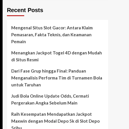
Recent Posts
Mengenal Situs Slot Gacor: Antara Klaim
Pemasaran, Fakta Teknis, dan Keamanan
Pemain
Menangkan Jackpot Togel 4D dengan Mudah
di Situs Resmi
Dari Fase Grup hingga Final: Panduan
Menganalisis Performa Tim di Turnamen Bola
untuk Taruhan
Judi Bola Online Update Odds, Cermati
Pergerakan Angka Sebelum Main
Raih Kesempatan Mendapatkan Jackpot
Maxwin dengan Modal Depo 5k di Slot Depo
5ribu