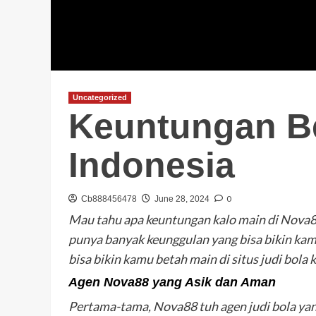
Uncategorized
Keuntungan B
Indonesia
0
Cb888456478
June 28, 2024
Mau tahu apa keuntungan kalo main di Nova88
punya banyak keunggulan yang bisa bikin kam
bisa bikin kamu betah main di situs judi bola k
Agen Nova88 yang Asik dan Aman
Pertama-tama, Nova88 tuh agen judi bola ya