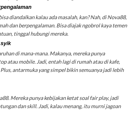
rpengalaman
isa diandalkan kalau ada masalah, kan? Nah, di Nova88,
mah dan berpengalaman. Bisa diajak ngobrol kaya temen
ntuan, tinggal hubungi mereka.
Asyik
taruhan di mana-mana. Makanya, mereka punya
op atau mobile. Jadi, entah lagi di rumah atau di kafe,
 Plus, antarmuka yang simpel bikin semuanya jadi lebih
8. Mereka punya kebijakan ketat soal fair play, jadi
ungan dan skill. Jadi, kalau menang, itu murni jagoan