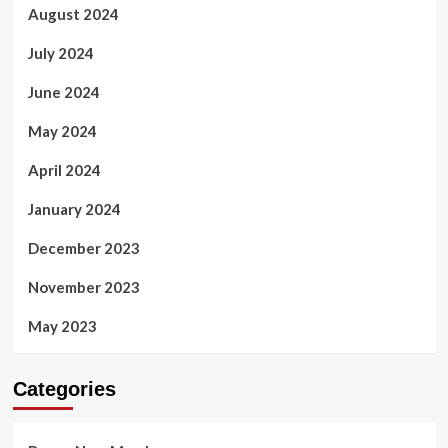
August 2024
July 2024
June 2024
May 2024
April 2024
January 2024
December 2023
November 2023
May 2023
Categories