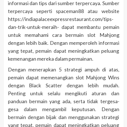
informasi dan tips dari sumber terpercaya. Sumber
terpercaya seperti spaceman88 atau website
https://indiapalaceexpressrestaurant.com/tips-
dan-trik-untuk-meraih- dapat membantu pemain
untuk memahami cara bermain slot Mahjong
dengan lebih baik. Dengan memperoleh informasi
yang tepat, pemain dapat meningkatkan peluang
kemenangan mereka dalam permainan.
Dengan menerapkan 5 strategi ampuh di atas,
pemain dapat memenangkan slot Mahjong Wins
dengan Black Scatter dengan lebih mudah.
Penting untuk selalu mengikuti aturan dan
panduan bermain yang ada, serta tidak tergesa-
gesa dalam mengambil keputusan. Dengan
bermain dengan bijak dan menggunakan strategi
yang tepat, pemain dapat meningkatkan peluang