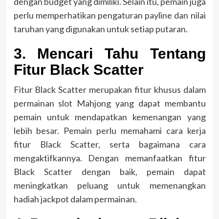
dengan budget yang dimiliki. Selain itu, pemain juga
perlu memperhatikan pengaturan payline dan nilai
taruhan yang digunakan untuk setiap putaran.
3. Mencari Tahu Tentang
Fitur Black Scatter
Fitur Black Scatter merupakan fitur khusus dalam
permainan slot Mahjong yang dapat membantu
pemain untuk mendapatkan kemenangan yang
lebih besar. Pemain perlu memahami cara kerja
fitur Black Scatter, serta bagaimana cara
mengaktifkannya. Dengan memanfaatkan fitur
Black Scatter dengan baik, pemain dapat
meningkatkan peluang untuk memenangkan
hadiah jackpot dalam permainan.