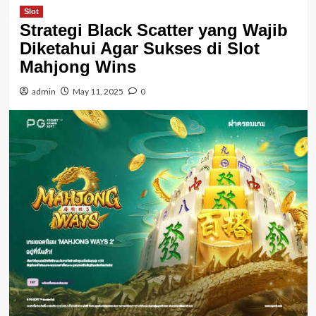
Slot
Strategi Black Scatter yang Wajib
Diketahui Agar Sukses di Slot
Mahjong Wins
admin
May 11, 2025
0