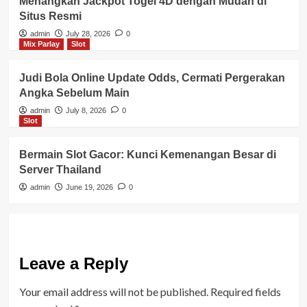
Menangkan Jackpot Togel 4D dengan Mudah di
Situs Resmi
admin
July 28, 2026
0
Mix Parlay
Slot
Judi Bola Online Update Odds, Cermati Pergerakan
Angka Sebelum Main
admin
July 8, 2026
0
Slot
Bermain Slot Gacor: Kunci Kemenangan Besar di
Server Thailand
admin
June 19, 2026
0
Leave a Reply
Your email address will not be published.
Required fields