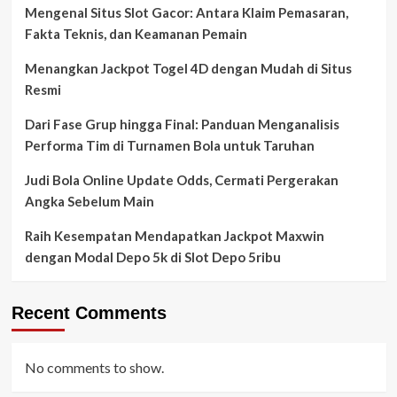
Mengenal Situs Slot Gacor: Antara Klaim Pemasaran,
Fakta Teknis, dan Keamanan Pemain
Menangkan Jackpot Togel 4D dengan Mudah di Situs
Resmi
Dari Fase Grup hingga Final: Panduan Menganalisis
Performa Tim di Turnamen Bola untuk Taruhan
Judi Bola Online Update Odds, Cermati Pergerakan
Angka Sebelum Main
Raih Kesempatan Mendapatkan Jackpot Maxwin
dengan Modal Depo 5k di Slot Depo 5ribu
Recent Comments
No comments to show.