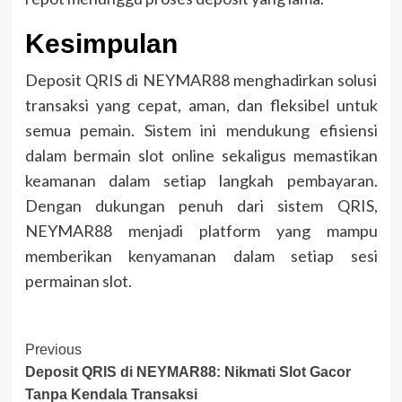
Kesimpulan
Deposit QRIS di NEYMAR88 menghadirkan solusi
transaksi yang cepat, aman, dan fleksibel untuk
semua pemain. Sistem ini mendukung efisiensi
dalam bermain slot online sekaligus memastikan
keamanan dalam setiap langkah pembayaran.
Dengan dukungan penuh dari sistem QRIS,
NEYMAR88 menjadi platform yang mampu
memberikan kenyamanan dalam setiap sesi
permainan slot.
Post
Previous
Deposit QRIS di NEYMAR88: Nikmati Slot Gacor
Navigation
Tanpa Kendala Transaksi