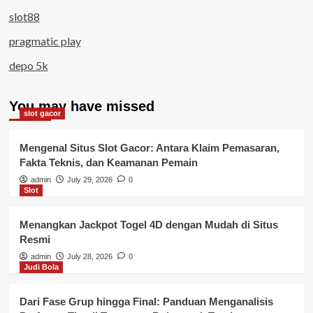
slot88
pragmatic play
depo 5k
You may have missed
slot gacor
Mengenal Situs Slot Gacor: Antara Klaim Pemasaran,
Fakta Teknis, dan Keamanan Pemain
admin
July 29, 2026
0
Slot
Menangkan Jackpot Togel 4D dengan Mudah di Situs
Resmi
admin
July 28, 2026
0
Judi Bola
Dari Fase Grup hingga Final: Panduan Menganalisis