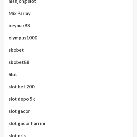
mahjong slot
Mix Parlay
neymar88
olympus1000
sbobet
sbobet88
Slot
slot bet 200
slot depo 5k
slot gacor
slot gacor hari ini
slot qris