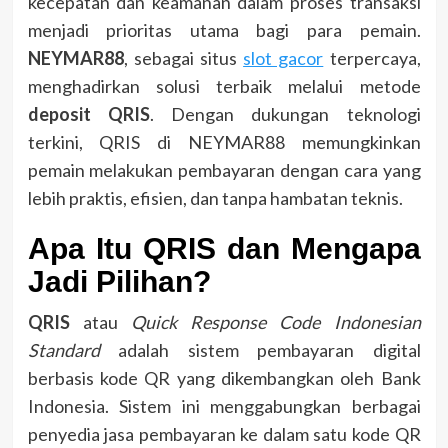
kecepatan dan keamanan dalam proses transaksi
menjadi prioritas utama bagi para pemain.
NEYMAR88
, sebagai situs
slot gacor
terpercaya,
menghadirkan solusi terbaik melalui metode
deposit QRIS
. Dengan dukungan teknologi
terkini, QRIS di NEYMAR88 memungkinkan
pemain melakukan pembayaran dengan cara yang
lebih praktis, efisien, dan tanpa hambatan teknis.
Apa Itu QRIS dan Mengapa
Jadi Pilihan?
QRIS
atau
Quick Response Code Indonesian
Standard
adalah sistem pembayaran digital
berbasis kode QR yang dikembangkan oleh Bank
Indonesia. Sistem ini menggabungkan berbagai
penyedia jasa pembayaran ke dalam satu kode QR