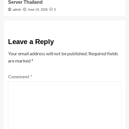
Server Thailand
admin
June 19, 2026
0
Leave a Reply
Your email address will not be published.
Required fields
are marked
*
Comment
*