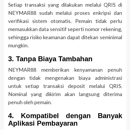
Setiap transaksi yang dilakukan melalui QRIS di
NEYMAR88 sudah melalui proses enkripsi dan
verifikasi sistem otomatis. Pemain tidak perlu
memasukkan data sensitif seperti nomor rekening,
sehingga risiko keamanan dapat ditekan seminimal
mungkin.
3. Tanpa Biaya Tambahan
NEYMAR88 memberikan kenyamanan penuh
dengan tidak mengenakan biaya administrasi
untuk setiap transaksi deposit melalui QRIS.
Nominal yang dikirim akan langsung diterima
penuh oleh pemain.
4. Kompatibel dengan Banyak
Aplikasi Pembayaran