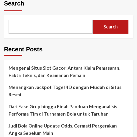
Search
Search
Recent Posts
Mengenal Situs Slot Gacor: Antara Klaim Pemasaran,
Fakta Teknis, dan Keamanan Pemain
Menangkan Jackpot Togel 4D dengan Mudah di Situs
Resmi
Dari Fase Grup hingga Final: Panduan Menganalisis
Performa Tim di Turnamen Bola untuk Taruhan
Judi Bola Online Update Odds, Cermati Pergerakan
Angka Sebelum Main