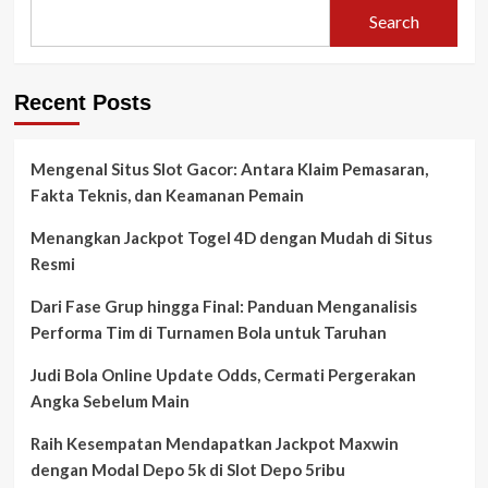
Search
Recent Posts
Mengenal Situs Slot Gacor: Antara Klaim Pemasaran,
Fakta Teknis, dan Keamanan Pemain
Menangkan Jackpot Togel 4D dengan Mudah di Situs
Resmi
Dari Fase Grup hingga Final: Panduan Menganalisis
Performa Tim di Turnamen Bola untuk Taruhan
Judi Bola Online Update Odds, Cermati Pergerakan
Angka Sebelum Main
Raih Kesempatan Mendapatkan Jackpot Maxwin
dengan Modal Depo 5k di Slot Depo 5ribu