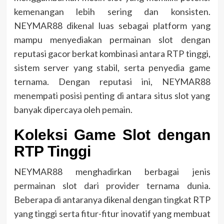
kemenangan lebih sering dan konsisten.
NEYMAR88 dikenal luas sebagai platform yang
mampu menyediakan permainan slot dengan
reputasi gacor berkat kombinasi antara RTP tinggi,
sistem server yang stabil, serta penyedia game
ternama. Dengan reputasi ini, NEYMAR88
menempati posisi penting di antara situs slot yang
banyak dipercaya oleh pemain.
Koleksi Game Slot dengan
RTP Tinggi
NEYMAR88 menghadirkan berbagai jenis
permainan slot dari provider ternama dunia.
Beberapa di antaranya dikenal dengan tingkat RTP
yang tinggi serta fitur-fitur inovatif yang membuat