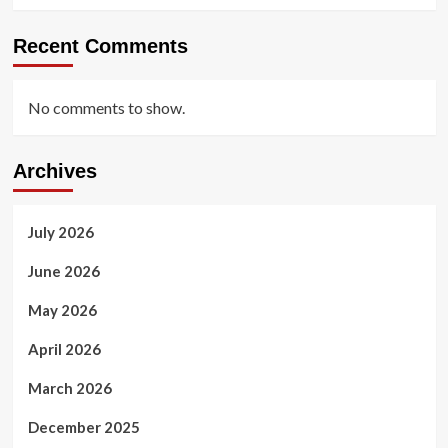
Recent Comments
No comments to show.
Archives
July 2026
June 2026
May 2026
April 2026
March 2026
December 2025