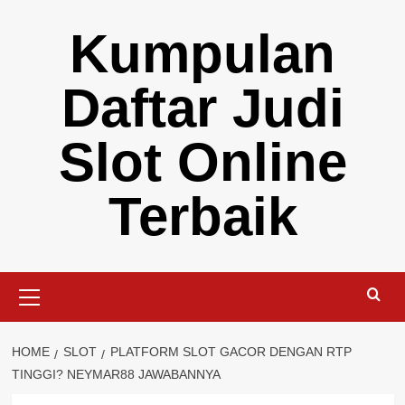
Skip
Kumpulan
to
content
Daftar Judi
Slot Online
Terbaik
Primary
Menu
HOME
SLOT
PLATFORM SLOT GACOR DENGAN RTP
TINGGI? NEYMAR88 JAWABANNYA