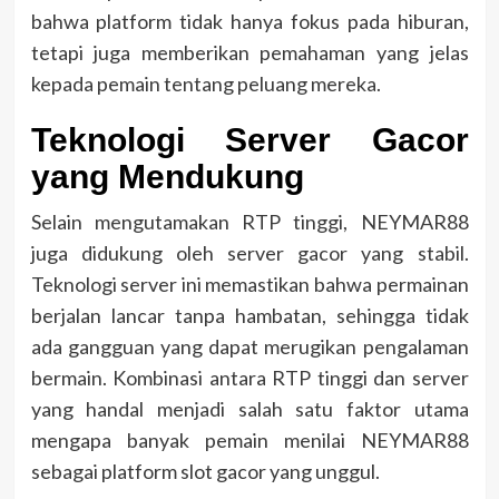
bahwa platform tidak hanya fokus pada hiburan,
tetapi juga memberikan pemahaman yang jelas
kepada pemain tentang peluang mereka.
Teknologi Server Gacor
yang Mendukung
Selain mengutamakan RTP tinggi, NEYMAR88
juga didukung oleh server gacor yang stabil.
Teknologi server ini memastikan bahwa permainan
berjalan lancar tanpa hambatan, sehingga tidak
ada gangguan yang dapat merugikan pengalaman
bermain. Kombinasi antara RTP tinggi dan server
yang handal menjadi salah satu faktor utama
mengapa banyak pemain menilai NEYMAR88
sebagai platform slot gacor yang unggul.