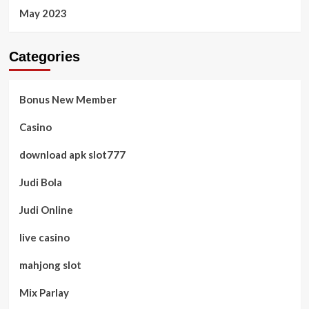
May 2023
Categories
Bonus New Member
Casino
download apk slot777
Judi Bola
Judi Online
live casino
mahjong slot
Mix Parlay