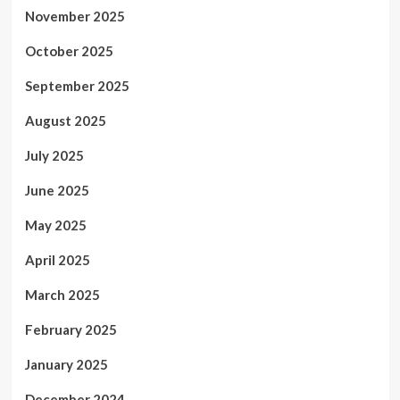
November 2025
October 2025
September 2025
August 2025
July 2025
June 2025
May 2025
April 2025
March 2025
February 2025
January 2025
December 2024