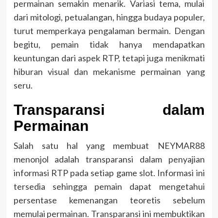
permainan semakin menarik. Variasi tema, mulai
dari mitologi, petualangan, hingga budaya populer,
turut memperkaya pengalaman bermain. Dengan
begitu, pemain tidak hanya mendapatkan
keuntungan dari aspek RTP, tetapi juga menikmati
hiburan visual dan mekanisme permainan yang
seru.
Transparansi dalam
Permainan
Salah satu hal yang membuat NEYMAR88
menonjol adalah transparansi dalam penyajian
informasi RTP pada setiap game slot. Informasi ini
tersedia sehingga pemain dapat mengetahui
persentase kemenangan teoretis sebelum
memulai permainan. Transparansi ini membuktikan