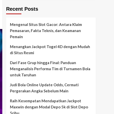
Recent Posts
Mengenal Situs Slot Gacor: Antara Klaim
Pemasaran, Fakta Teknis, dan Keamanan
Pemain
Menangkan Jackpot Togel 4D dengan Mudah
di Situs Resmi
Dari Fase Grup hingga Final: Panduan
Menganalisis Performa Tim di Turnamen Bola
untuk Taruhan
Judi Bola Online Update Odds, Cermati
Pergerakan Angka Sebelum Main
Raih Kesempatan Mendapatkan Jackpot
Maxwin dengan Modal Depo 5k di Slot Depo
5ribu