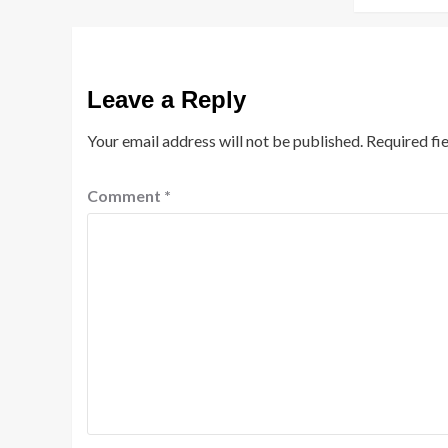
Leave a Reply
Your email address will not be published.
Required fi
Comment
*