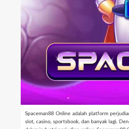
Spaceman88 Online adalah platform perjudia
slot, casino, sportsbook, dan banyak lagi. D