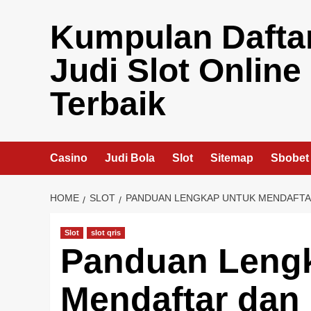
Skip
to
Kumpulan Dafta
content
Judi Slot Online
Terbaik
Casino
Judi Bola
Slot
Sitemap
Sbobet
HOME
SLOT
PANDUAN LENGKAP UNTUK MENDAFTAR
Slot
slot qris
Panduan Leng
Mendaftar dan 