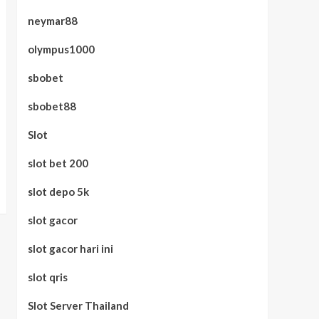
neymar88
olympus1000
sbobet
sbobet88
Slot
slot bet 200
slot depo 5k
slot gacor
slot gacor hari ini
slot qris
Slot Server Thailand