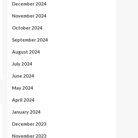
December 2024
November 2024
October 2024
September 2024
August 2024
July 2024
June 2024
May 2024
April 2024
January 2024
December 2023
November 2023