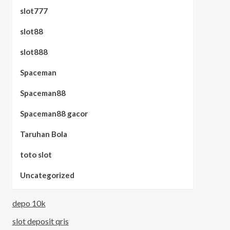
slot777
slot88
slot888
Spaceman
Spaceman88
Spaceman88 gacor
Taruhan Bola
toto slot
Uncategorized
depo 10k
slot deposit qris