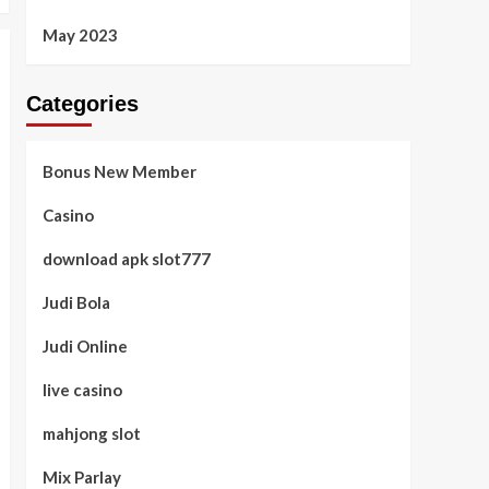
May 2023
Categories
Bonus New Member
Casino
download apk slot777
Judi Bola
Judi Online
live casino
mahjong slot
Mix Parlay