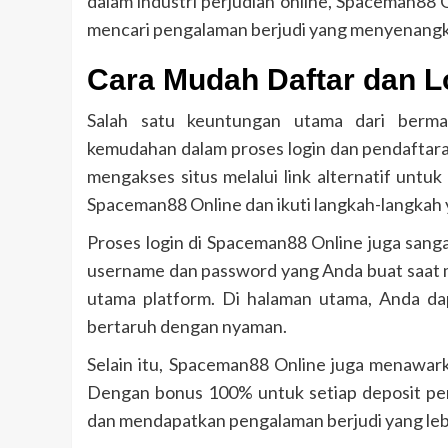
dalam industri perjudian online, Spaceman88 
mencari pengalaman berjudi yang menyenangk
Cara Mudah Daftar dan L
Salah satu keuntungan utama dari berm
kemudahan dalam proses login dan pendaftar
mengakses situs melalui link alternatif untu
Spaceman88 Online dan ikuti langkah-langkah 
Proses login di Spaceman88 Online juga san
username dan password yang Anda buat saat 
utama platform. Di halaman utama, Anda da
bertaruh dengan nyaman.
Selain itu, Spaceman88 Online juga menawar
Dengan bonus 100% untuk setiap deposit p
dan mendapatkan pengalaman berjudi yang le