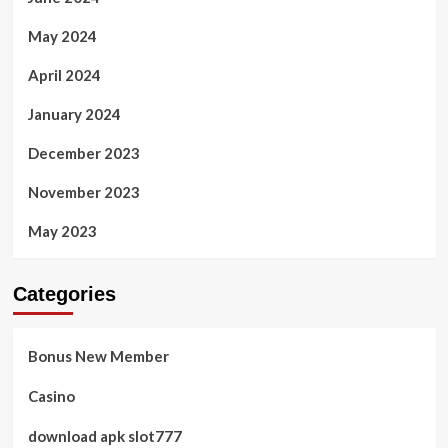
May 2024
April 2024
January 2024
December 2023
November 2023
May 2023
Categories
Bonus New Member
Casino
download apk slot777