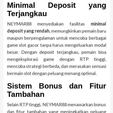
Minimal Deposit yang
Terjangkau
NEYMAR88 menyediakan fasilitas
minimal
deposit yang rendah
, memungkinkan pemain baru
maupun berpengalaman untuk mencoba berbagai
game slot gacor tanpa harus mengeluarkan modal
besar. Dengan deposit terjangkau, pemain bisa
mengeksplorasi game dengan RTP tinggi,
mencoba strategi berbeda, dan merasakan sensasi
bermain slot dengan peluang menang optimal.
Sistem Bonus dan Fitur
Tambahan
Selain RTP tinggi, NEYMAR88 menawarkan bonus
dan fitur tambahan yang meningkatkan peluang