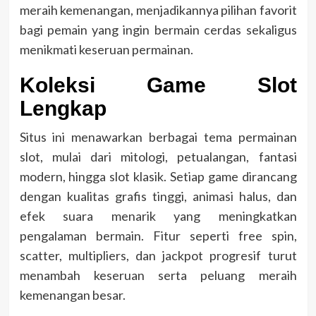
meraih kemenangan, menjadikannya pilihan favorit
bagi pemain yang ingin bermain cerdas sekaligus
menikmati keseruan permainan.
Koleksi Game Slot
Lengkap
Situs ini menawarkan berbagai tema permainan
slot, mulai dari mitologi, petualangan, fantasi
modern, hingga slot klasik. Setiap game dirancang
dengan kualitas grafis tinggi, animasi halus, dan
efek suara menarik yang meningkatkan
pengalaman bermain. Fitur seperti free spin,
scatter, multipliers, dan jackpot progresif turut
menambah keseruan serta peluang meraih
kemenangan besar.