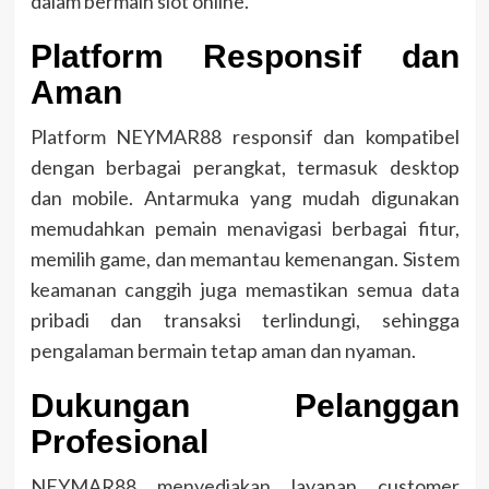
dalam bermain slot online.
Platform Responsif dan
Aman
Platform NEYMAR88 responsif dan kompatibel
dengan berbagai perangkat, termasuk desktop
dan mobile. Antarmuka yang mudah digunakan
memudahkan pemain menavigasi berbagai fitur,
memilih game, dan memantau kemenangan. Sistem
keamanan canggih juga memastikan semua data
pribadi dan transaksi terlindungi, sehingga
pengalaman bermain tetap aman dan nyaman.
Dukungan Pelanggan
Profesional
NEYMAR88 menyediakan layanan customer