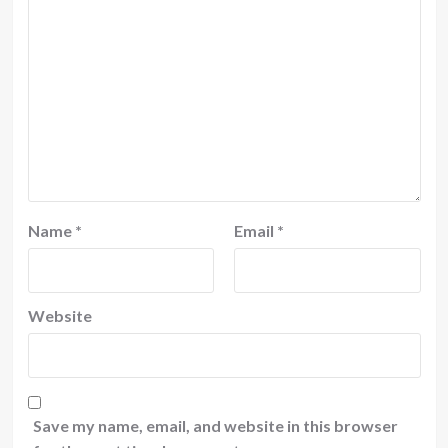
Name
*
Email
*
Website
Save my name, email, and website in this browser