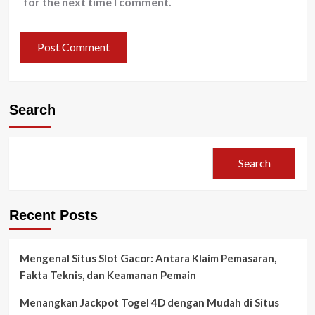
for the next time I comment.
Search
Search
Recent Posts
Mengenal Situs Slot Gacor: Antara Klaim Pemasaran,
Fakta Teknis, dan Keamanan Pemain
Menangkan Jackpot Togel 4D dengan Mudah di Situs