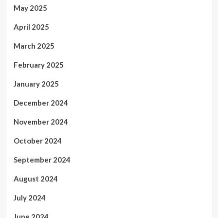
May 2025
April 2025
March 2025
February 2025
January 2025
December 2024
November 2024
October 2024
September 2024
August 2024
July 2024
June 2024