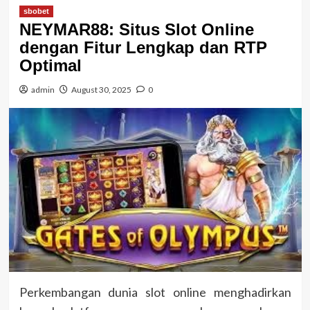
sbobet
NEYMAR88: Situs Slot Online
dengan Fitur Lengkap dan RTP
Optimal
admin
August 30, 2025
0
Perkembangan dunia slot online menghadirkan