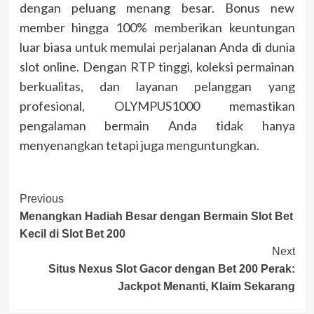
dengan peluang menang besar. Bonus new
member hingga 100% memberikan keuntungan
luar biasa untuk memulai perjalanan Anda di dunia
slot online. Dengan RTP tinggi, koleksi permainan
berkualitas, dan layanan pelanggan yang
profesional, OLYMPUS1000 memastikan
pengalaman bermain Anda tidak hanya
menyenangkan tetapi juga menguntungkan.
Post
Previous
Menangkan Hadiah Besar dengan Bermain Slot Bet
Navigation
Kecil di Slot Bet 200
Next
Situs Nexus Slot Gacor dengan Bet 200 Perak:
Jackpot Menanti, Klaim Sekarang