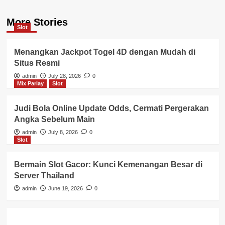
More Stories
Slot
Menangkan Jackpot Togel 4D dengan Mudah di
Situs Resmi
admin
July 28, 2026
0
Mix Parlay
Slot
Judi Bola Online Update Odds, Cermati Pergerakan
Angka Sebelum Main
admin
July 8, 2026
0
Slot
Bermain Slot Gacor: Kunci Kemenangan Besar di
Server Thailand
admin
June 19, 2026
0