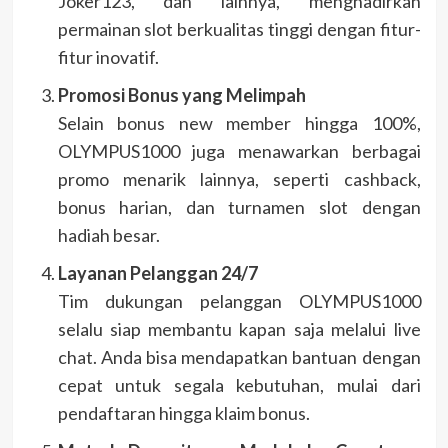
Joker123, dan lainnya, menghadirkan
permainan slot berkualitas tinggi dengan fitur-
fitur inovatif.
Promosi Bonus yang Melimpah
Selain bonus new member hingga 100%,
OLYMPUS1000 juga menawarkan berbagai
promo menarik lainnya, seperti cashback,
bonus harian, dan turnamen slot dengan
hadiah besar.
Layanan Pelanggan 24/7
Tim dukungan pelanggan OLYMPUS1000
selalu siap membantu kapan saja melalui live
chat. Anda bisa mendapatkan bantuan dengan
cepat untuk segala kebutuhan, mulai dari
pendaftaran hingga klaim bonus.