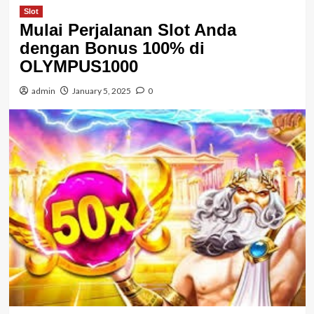
Slot
Mulai Perjalanan Slot Anda
dengan Bonus 100% di
OLYMPUS1000
admin
January 5, 2025
0