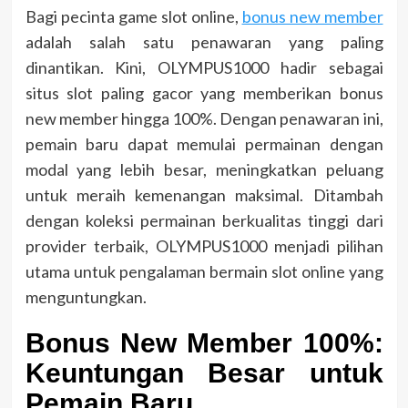
Bagi pecinta game slot online,
bonus new member
adalah salah satu penawaran yang paling
dinantikan. Kini, OLYMPUS1000 hadir sebagai
situs slot paling gacor yang memberikan bonus
new member hingga 100%. Dengan penawaran ini,
pemain baru dapat memulai permainan dengan
modal yang lebih besar, meningkatkan peluang
untuk meraih kemenangan maksimal. Ditambah
dengan koleksi permainan berkualitas tinggi dari
provider terbaik, OLYMPUS1000 menjadi pilihan
utama untuk pengalaman bermain slot online yang
menguntungkan.
Bonus New Member 100%:
Keuntungan Besar untuk
Pemain Baru