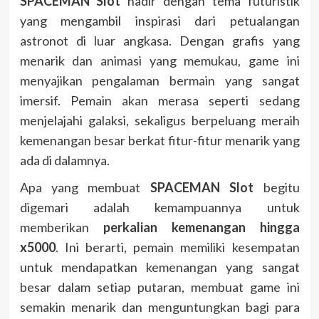
SPACEMAN Slot
hadir dengan tema futuristik
yang mengambil inspirasi dari petualangan
astronot di luar angkasa. Dengan grafis yang
menarik dan animasi yang memukau, game ini
menyajikan pengalaman bermain yang sangat
imersif. Pemain akan merasa seperti sedang
menjelajahi galaksi, sekaligus berpeluang meraih
kemenangan besar berkat fitur-fitur menarik yang
ada di dalamnya.
Apa yang membuat
SPACEMAN Slot
begitu
digemari adalah kemampuannya untuk
memberikan
perkalian kemenangan hingga
x5000
. Ini berarti, pemain memiliki kesempatan
untuk mendapatkan kemenangan yang sangat
besar dalam setiap putaran, membuat game ini
semakin menarik dan menguntungkan bagi para