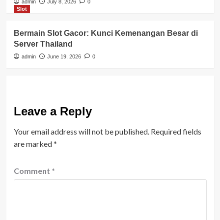
admin
July 8, 2026
0
Slot
Bermain Slot Gacor: Kunci Kemenangan Besar di
Server Thailand
admin
June 19, 2026
0
Leave a Reply
Your email address will not be published.
Required fields
are marked
*
Comment
*