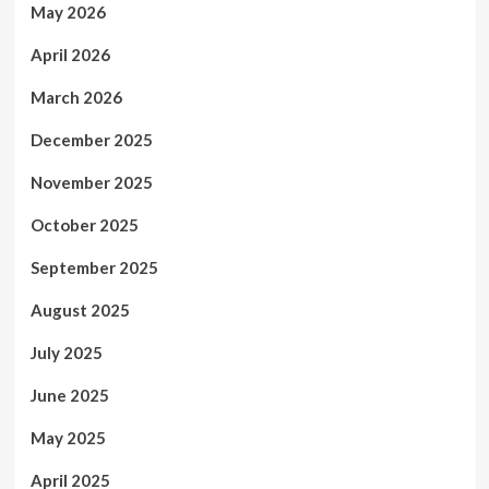
May 2026
April 2026
March 2026
December 2025
November 2025
October 2025
September 2025
August 2025
July 2025
June 2025
May 2025
April 2025