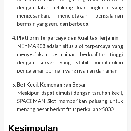
dengan latar belakang luar angkasa yang
mengesankan, menciptakan pengalaman
bermain yang seru dan berbeda.
Platform Terpercaya dan Kualitas Terjamin
NEYMAR88 adalah situs slot terpercaya yang
menyediakan permainan berkualitas tinggi
dengan server yang stabil, memberikan
pengalaman bermain yang nyaman dan aman.
Bet Kecil, Kemenangan Besar
Meskipun dapat dimulai dengan taruhan kecil,
SPACEMAN Slot memberikan peluang untuk
menang besar berkat fitur perkalian x5000.
Kesimpulan