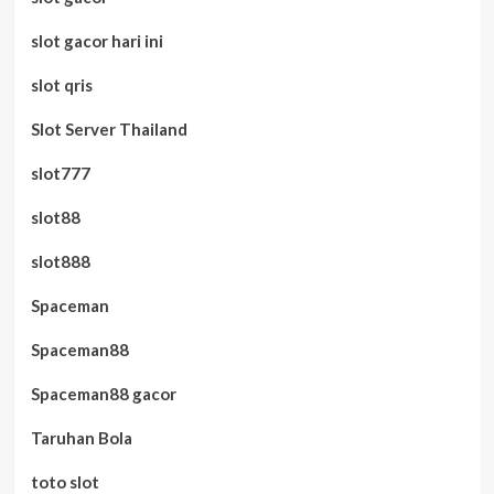
slot gacor hari ini
slot qris
Slot Server Thailand
slot777
slot88
slot888
Spaceman
Spaceman88
Spaceman88 gacor
Taruhan Bola
toto slot