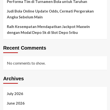
Performa Tim di Turnamen Bola untuk Taruhan
Judi Bola Online Update Odds, Cermati Pergerakan
Angka Sebelum Main
Raih Kesempatan Mendapatkan Jackpot Maxwin
dengan Modal Depo 5k di Slot Depo 5ribu
Recent Comments
No comments to show.
Archives
July 2026
June 2026