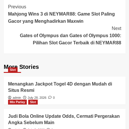
Post
Previous
Mahjong Wins 3 di NEYMAR88: Game Slot Paling
Navigation
Gacor yang Menghadirkan Maxwin
Next
Gates of Olympus dan Gates of Olympus 1000:
Pilihan Slot Gacor Terbaik di NEYMAR88
More Stories
Slot
Menangkan Jackpot Togel 4D dengan Mudah di
Situs Resmi
admin
July 28, 2026
0
Mix Parlay
Slot
Judi Bola Online Update Odds, Cermati Pergerakan
Angka Sebelum Main