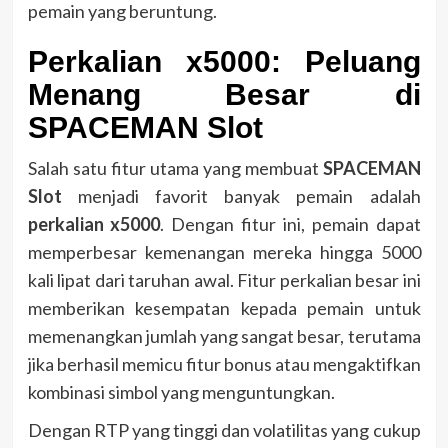
pemain yang beruntung.
Perkalian x5000: Peluang
Menang Besar di
SPACEMAN Slot
Salah satu fitur utama yang membuat
SPACEMAN
Slot
menjadi favorit banyak pemain adalah
perkalian x5000
. Dengan fitur ini, pemain dapat
memperbesar kemenangan mereka hingga 5000
kali lipat dari taruhan awal. Fitur perkalian besar ini
memberikan kesempatan kepada pemain untuk
memenangkan jumlah yang sangat besar, terutama
jika berhasil memicu fitur bonus atau mengaktifkan
kombinasi simbol yang menguntungkan.
Dengan RTP yang tinggi dan volatilitas yang cukup