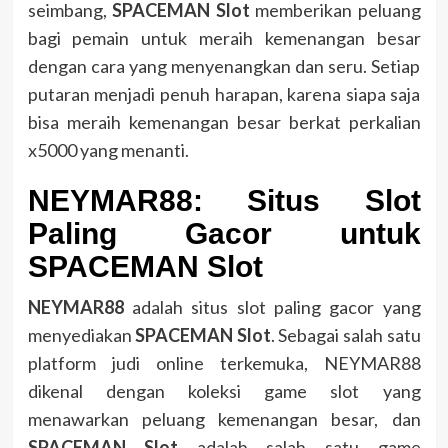
seimbang,
SPACEMAN Slot
memberikan peluang
bagi pemain untuk meraih kemenangan besar
dengan cara yang menyenangkan dan seru. Setiap
putaran menjadi penuh harapan, karena siapa saja
bisa meraih kemenangan besar berkat perkalian
x5000 yang menanti.
NEYMAR88: Situs Slot
Paling Gacor untuk
SPACEMAN Slot
NEYMAR88
adalah situs slot paling gacor yang
menyediakan
SPACEMAN Slot
. Sebagai salah satu
platform judi online terkemuka, NEYMAR88
dikenal dengan koleksi game slot yang
menawarkan peluang kemenangan besar, dan
SPACEMAN Slot
adalah salah satu game