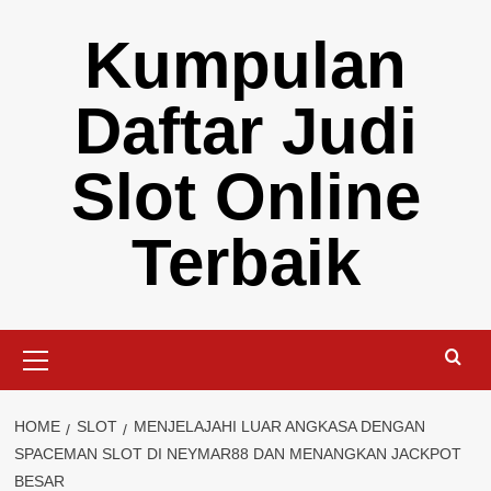
Skip
Kumpulan
to
content
Daftar Judi
Slot Online
Terbaik
Primary
Menu
HOME
SLOT
MENJELAJAHI LUAR ANGKASA DENGAN
SPACEMAN SLOT DI NEYMAR88 DAN MENANGKAN JACKPOT
BESAR