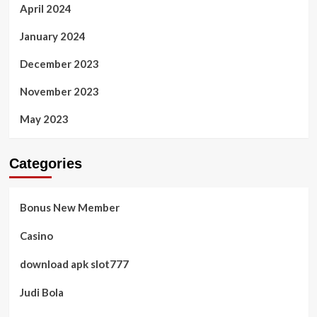
April 2024
January 2024
December 2023
November 2023
May 2023
Categories
Bonus New Member
Casino
download apk slot777
Judi Bola