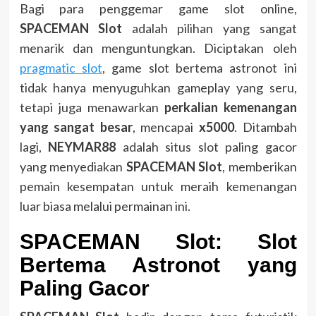
Bagi para penggemar game slot online,
SPACEMAN Slot
adalah pilihan yang sangat
menarik dan menguntungkan. Diciptakan oleh
pragmatic slot
, game slot bertema astronot ini
tidak hanya menyuguhkan gameplay yang seru,
tetapi juga menawarkan
perkalian kemenangan
yang sangat besar
, mencapai
x5000
. Ditambah
lagi,
NEYMAR88
adalah situs slot paling gacor
yang menyediakan
SPACEMAN Slot
, memberikan
pemain kesempatan untuk meraih kemenangan
luar biasa melalui permainan ini.
SPACEMAN Slot: Slot
Bertema Astronot yang
Paling Gacor