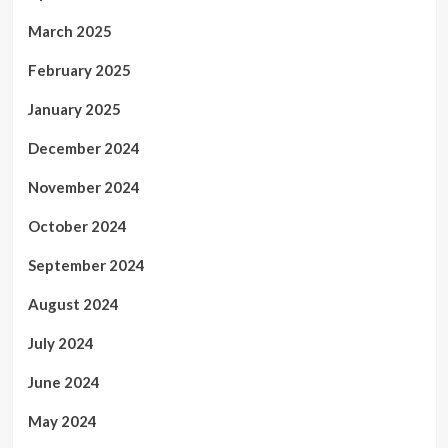
March 2025
February 2025
January 2025
December 2024
November 2024
October 2024
September 2024
August 2024
July 2024
June 2024
May 2024