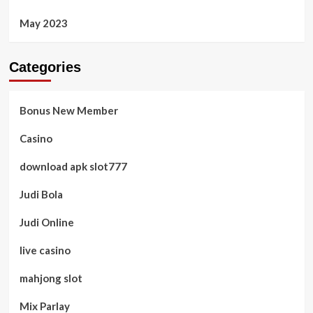
May 2023
Categories
Bonus New Member
Casino
download apk slot777
Judi Bola
Judi Online
live casino
mahjong slot
Mix Parlay