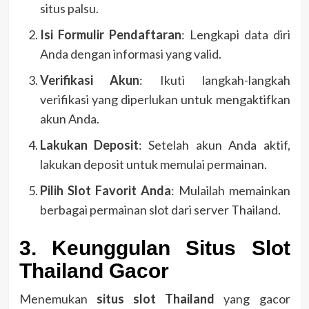
situs palsu.
Isi Formulir Pendaftaran
: Lengkapi data diri
Anda dengan informasi yang valid.
Verifikasi Akun
: Ikuti langkah-langkah
verifikasi yang diperlukan untuk mengaktifkan
akun Anda.
Lakukan Deposit
: Setelah akun Anda aktif,
lakukan deposit untuk memulai permainan.
Pilih Slot Favorit Anda
: Mulailah memainkan
berbagai permainan slot dari server Thailand.
3.
Keunggulan Situs Slot
Thailand Gacor
Menemukan
situs slot Thailand
yang gacor