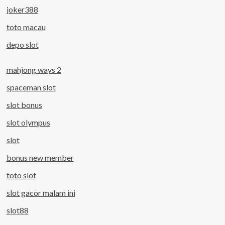
joker388
toto macau
depo slot
mahjong ways 2
spaceman slot
slot bonus
slot olympus
slot
bonus new member
toto slot
slot gacor malam ini
slot88