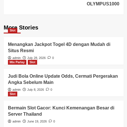
OLYMPUS1000
More Stories
Slot
Menangkan Jackpot Togel 4D dengan Mudah di
Situs Resmi
admin
July 28, 2026
0
Mix Parlay
Slot
Judi Bola Online Update Odds, Cermati Pergerakan
Angka Sebelum Main
admin
July 8, 2026
0
Slot
Bermain Slot Gacor: Kunci Kemenangan Besar di
Server Thailand
admin
June 19, 2026
0