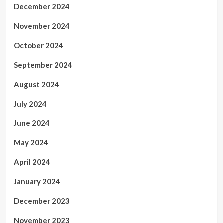
December 2024
November 2024
October 2024
September 2024
August 2024
July 2024
June 2024
May 2024
April 2024
January 2024
December 2023
November 2023