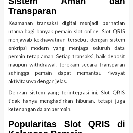
Sistem Aman dan
Transparan
Keamanan transaksi digital menjadi perhatian
utama bagi banyak pemain slot online. Slot QRIS
menjawab kekhawatiran tersebut dengan sistem
enkripsi modern yang menjaga seluruh data
pemain tetap aman. Setiap transaksi, baik deposit
maupun withdrawal, terekam secara transparan
sehingga pemain dapat memantau riwayat
aktivitasnya dengan jelas.
Dengan sistem yang terintegrasi ini, Slot QRIS
tidak hanya menghadirkan hiburan, tetapi juga
ketenangan dalam bermain.
Popularitas Slot QRIS di