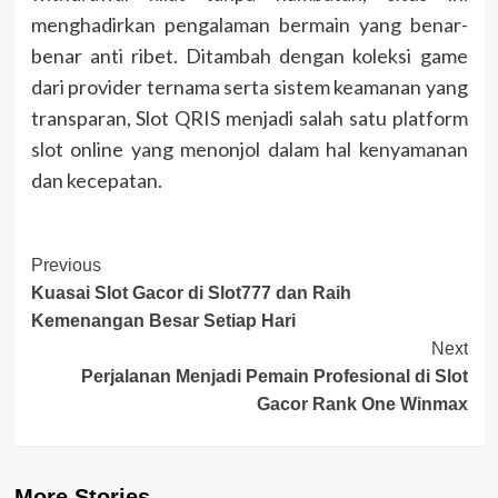
menghadirkan pengalaman bermain yang benar-
benar anti ribet. Ditambah dengan koleksi game
dari provider ternama serta sistem keamanan yang
transparan, Slot QRIS menjadi salah satu platform
slot online yang menonjol dalam hal kenyamanan
dan kecepatan.
Post
Previous
Kuasai Slot Gacor di Slot777 dan Raih
Navigation
Kemenangan Besar Setiap Hari
Next
Perjalanan Menjadi Pemain Profesional di Slot
Gacor Rank One Winmax
More Stories