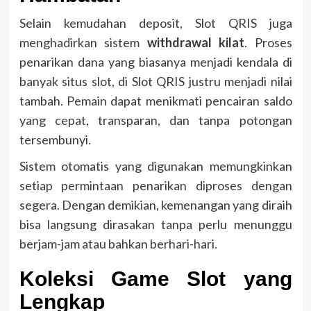
Selain kemudahan deposit, Slot QRIS juga
menghadirkan sistem
withdrawal kilat
. Proses
penarikan dana yang biasanya menjadi kendala di
banyak situs slot, di Slot QRIS justru menjadi nilai
tambah. Pemain dapat menikmati pencairan saldo
yang cepat, transparan, dan tanpa potongan
tersembunyi.
Sistem otomatis yang digunakan memungkinkan
setiap permintaan penarikan diproses dengan
segera. Dengan demikian, kemenangan yang diraih
bisa langsung dirasakan tanpa perlu menunggu
berjam-jam atau bahkan berhari-hari.
Koleksi Game Slot yang
Lengkap