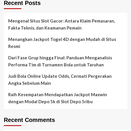
Recent Posts
Mengenal Situs Slot Gacor: Antara Klaim Pemasaran,
Fakta Teknis, dan Keamanan Pemain
Menangkan Jackpot Togel 4D dengan Mudah di Situs
Resmi
Dari Fase Grup hingga Final: Panduan Menganalisis
Performa Tim di Turnamen Bola untuk Taruhan
Judi Bola Online Update Odds, Cermati Pergerakan
Angka Sebelum Main
Raih Kesempatan Mendapatkan Jackpot Maxwin
dengan Modal Depo 5k di Slot Depo 5ribu
Recent Comments