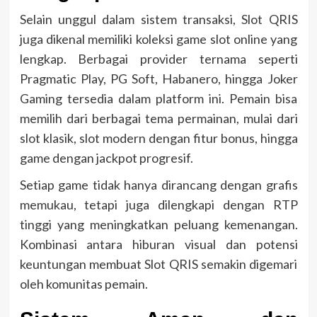
Selain unggul dalam sistem transaksi, Slot QRIS
juga dikenal memiliki koleksi game slot online yang
lengkap. Berbagai provider ternama seperti
Pragmatic Play, PG Soft, Habanero, hingga Joker
Gaming tersedia dalam platform ini. Pemain bisa
memilih dari berbagai tema permainan, mulai dari
slot klasik, slot modern dengan fitur bonus, hingga
game dengan jackpot progresif.
Setiap game tidak hanya dirancang dengan grafis
memukau, tetapi juga dilengkapi dengan RTP
tinggi yang meningkatkan peluang kemenangan.
Kombinasi antara hiburan visual dan potensi
keuntungan membuat Slot QRIS semakin digemari
oleh komunitas pemain.