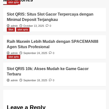
slot qris
Slot QRIS: Situs Slot Gacor Terpercaya dengan
Minimal Deposit Terjangkau
admin
October 13, 2025
0
Slot
slot qris
Raih Maxwin Lebih Mudah dengan SPACEMAN88
Agen Situs Profesional
admin
September 24, 2025
0
slot qris
Slot QRIS 10k: Akses Mudah ke Game Gacor
Terbaru
admin
September 18, 2025
0
Leave a Reply