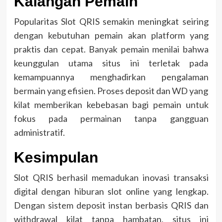
Kalangan Pemain
Popularitas Slot QRIS semakin meningkat seiring
dengan kebutuhan pemain akan platform yang
praktis dan cepat. Banyak pemain menilai bahwa
keunggulan utama situs ini terletak pada
kemampuannya menghadirkan pengalaman
bermain yang efisien. Proses deposit dan WD yang
kilat memberikan kebebasan bagi pemain untuk
fokus pada permainan tanpa gangguan
administratif.
Kesimpulan
Slot QRIS berhasil memadukan inovasi transaksi
digital dengan hiburan slot online yang lengkap.
Dengan sistem deposit instan berbasis QRIS dan
withdrawal kilat tanpa hambatan, situs ini