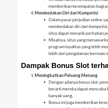
memberikan kesempatan bagi pe
Membedakan Diri dari Kompetisi
Dalam pasar perjudian online y
membedakan diri dari kompetisi
situs dapat menarik perhatian p
Misalnya, situs yang menawarka
program loyalitas yang lebih m
lebih dari pengalaman bermain 
Dampak Bonus Slot terh
Meningkatkan Peluang Menang
Dengan adanya bonus slot, pemai
berarti mereka dapat mencoba 
banyak uang.
Bonus ini juga memberikan kes