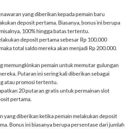
enawaran yang diberikan kepada pemain baru
kukan deposit pertama. Biasanya, bonus ini berupa
 misalnya, 100% hingga batas tertentu.
elakukan deposit pertama sebesar Rp 100.000
aka total saldo mereka akan menjadi Rp 200.000.
ang memungkinkan pemain untuk memutar gulungan
reka. Putaran ini sering kali diberikan sebagai
g atau promosi tertentu.
atkan 20 putaran gratis untuk permainan slot
osit pertama.
 yang diberikan ketika pemain melakukan deposit
ma. Bonus ini biasanya berupa persentase dari jumlah