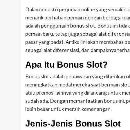
Dalam industri perjudian online yang semakin ko
menarik perhatian pemain dengan berbagai cara.
adalah penggunaan
bonus slot
. Bonus ini tid
pemain baru, tetapi juga sebagai alat diferens
pasar yang padat. Artikel ini akan membahas be
sebagai alat diferensiasi, dan dampaknya ter
Apa Itu Bonus Slot?
Bonus slot adalah penawaran yang diberikan ol
meningkatkan modal mereka saat bermain slot. 
atau promosi lainnya yang dirancang untuk m
sudah ada. Dengan memanfaatkan bonus ini, pe
lebih besar untuk meraih kemenangan.
Jenis-Jenis Bonus Slot