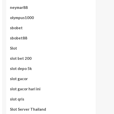
neymar88
olympus1000
sbobet
sbobet88
Slot
slot bet 200
slot depo 5k
slot gacor
slot gacor hari ini
slot qris
Slot Server Thailand