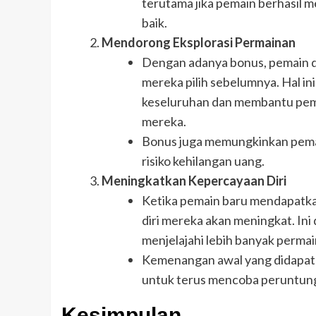
terutama jika pemain berhasil 
baik.
Mendorong Eksplorasi Permainan
Dengan adanya bonus, pemain 
mereka pilih sebelumnya. Hal i
keseluruhan dan membantu pem
mereka.
Bonus juga memungkinkan pemai
risiko kehilangan uang.
Meningkatkan Kepercayaan Diri
Ketika pemain baru mendapatka
diri mereka akan meningkat. In
menjelajahi lebih banyak permai
Kemenangan awal yang didapatk
untuk terus mencoba peruntun
Kesimpulan