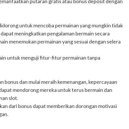
memanfaatkan putaran gratis atau bonus deposit dengan
didorong untuk mencoba permainan yang mungkin tidak
ni dapat meningkatkan pengalaman bermain secara
ain menemukan permainan yang sesuai dengan selera
n untuk menguji fitur-fitur permainan tanpa
n bonus dan mulai meraih kemenangan, kepercayaan
i dapat mendorong mereka untuk terus bermain dan
nan slot.
an dari bonus dapat memberikan dorongan motivasi
gan.