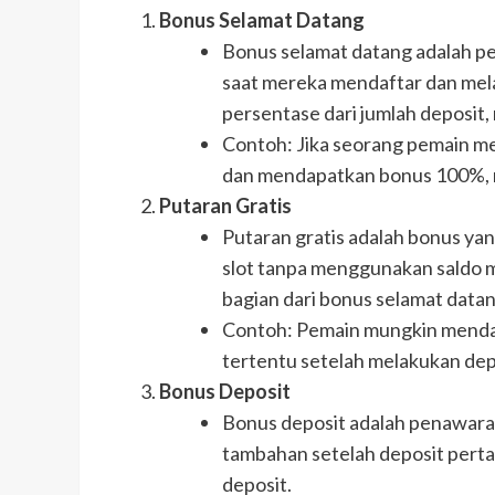
Bonus Selamat Datang
Bonus selamat datang adalah p
saat mereka mendaftar dan mela
persentase dari jumlah deposit,
Contoh: Jika seorang pemain m
dan mendapatkan bonus 100%, m
Putaran Gratis
Putaran gratis adalah bonus y
slot tanpa menggunakan saldo me
bagian dari bonus selamat datan
Contoh: Pemain mungkin mendap
tertentu setelah melakukan dep
Bonus Deposit
Bonus deposit adalah penawaran
tambahan setelah deposit perta
deposit.