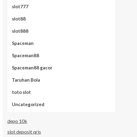
slot777
slot88
slot888
Spaceman
Spaceman88
Spaceman88 gacor
Taruhan Bola
toto slot
Uncategorized
depo 10k
slot deposit qris