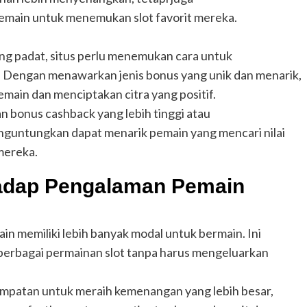
main untuk menemukan slot favorit mereka.
ang padat, situs perlu menemukan cara untuk
. Dengan menawarkan jenis bonus yang unik dan menarik,
emain dan menciptakan citra yang positif.
n bonus cashback yang lebih tinggi atau
enguntungkan dapat menarik pemain yang mencari nilai
mereka.
adap Pengalaman Pemain
n memiliki lebih banyak modal untuk bermain. Ini
berbagai permainan slot tanpa harus mengeluarkan
empatan untuk meraih kemenangan yang lebih besar,