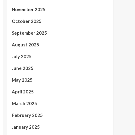
November 2025
October 2025
September 2025
August 2025
July 2025
June 2025
May 2025
April 2025
March 2025
February 2025
January 2025