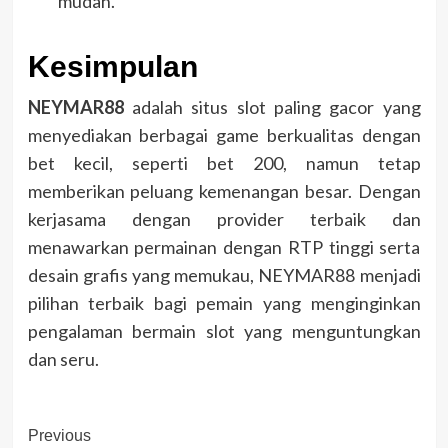
mudah.
Kesimpulan
NEYMAR88
adalah situs slot paling gacor yang
menyediakan berbagai game berkualitas dengan
bet kecil, seperti bet 200, namun tetap
memberikan peluang kemenangan besar. Dengan
kerjasama dengan provider terbaik dan
menawarkan permainan dengan RTP tinggi serta
desain grafis yang memukau, NEYMAR88 menjadi
pilihan terbaik bagi pemain yang menginginkan
pengalaman bermain slot yang menguntungkan
dan seru.
Post
Previous