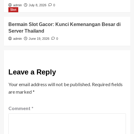
admin
July 8, 2026
0
Slot
Bermain Slot Gacor: Kunci Kemenangan Besar di
Server Thailand
admin
June 19, 2026
0
Leave a Reply
Your email address will not be published.
Required fields
are marked
*
Comment
*