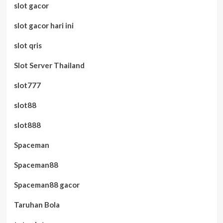
slot gacor
slot gacor hari ini
slot qris
Slot Server Thailand
slot777
slot88
slot888
Spaceman
Spaceman88
Spaceman88 gacor
Taruhan Bola