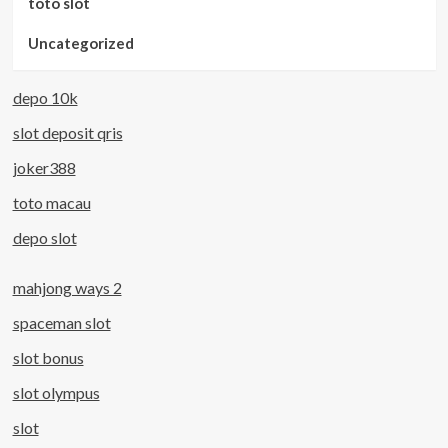
toto slot
Uncategorized
depo 10k
slot deposit qris
joker388
toto macau
depo slot
mahjong ways 2
spaceman slot
slot bonus
slot olympus
slot